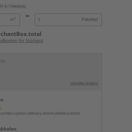
31 € / Paket(e))
m²
Paket(e)
rchantBox.total
ndkosten für Stückgut
rch:
Händler ändern
en
g:
antBox.option.delivery.laterAvailable.subtext
abholen