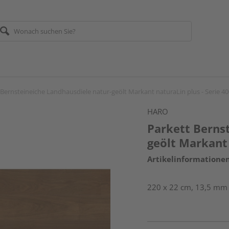
 Bernsteineiche Landhausdiele natur-geölt Markant naturaLin plus - Serie 4
HARO
Parkett Berns
geölt Markant 
Artikelinformatione
220 x 22 cm, 13,5 mm s