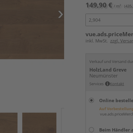
149,90 €
/ m²
(435,
vue.ads.priceMe
inkl. MwSt.
zzgl. Versa
Verkauf und Versand du
HolzLand Greve
Neumünster
Services
Kontakt
Online bestell
Auf Vorbestellun
vue.ads.priceMerch
Beim Händler 