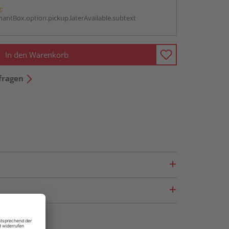
g:
antBox.option.pickup.laterAvailable.subtext
In den Warenkorb
fragen