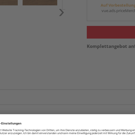
Auf Vorbestellun
vue.ads.priceMerch
Komplettangebot an