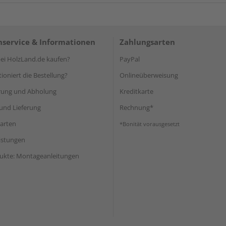
service & Informationen
Zahlungsarten
i HolzLand.de kaufen?
PayPal
ioniert die Bestellung?
Onlineüberweisung
rung und Abholung
Kreditkarte
und Lieferung
Rechnung*
arten
*Bonität vorausgesetzt
eistungen
ukte: Montageanleitungen