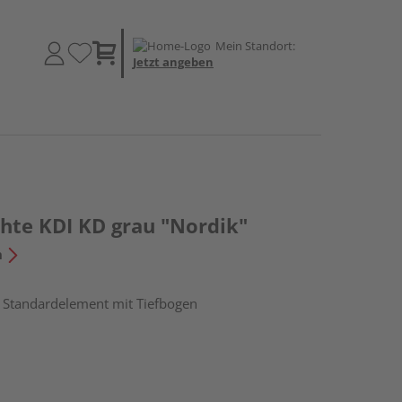
Mein Standort:
Jetzt angeben
chte KDI KD grau "Nordik"
n
, Standardelement mit Tiefbogen