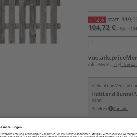
statt
119,0
- 12%
104,72 €
/ Stk.
(104
vue.ads.priceMe
inkl. MwSt.
zzgl. Versa
Verkauf und Versand du
HolzLand Bunzel 
Marl
Services
Kontakt
Online bestell
Auf Vorbestellun