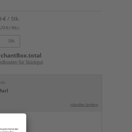
0 €
/ Stk.
,72 € / Stk.)
Stk.
rchantBox.total
ndkosten für Stückgut
rch:
Marl
Händler ändern
en
g: