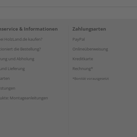
service & Informationen
Zahlungsarten
i HolzLand.de kaufen?
PayPal
ioniert die Bestellung?
Onlineüberweisung
rung und Abholung
Kreditkarte
und Lieferung
Rechnung*
arten
*Bonität vorausgesetzt
eistungen
ukte: Montageanleitungen