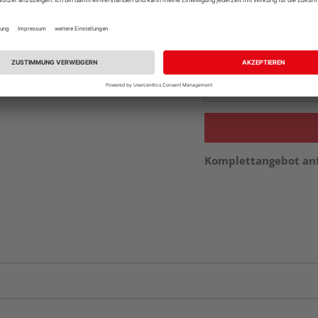
vue.ads.priceMerch
Beim Händler 
Auf Vorbestellun
vue.ads.priceMerch
Komplettangebot an