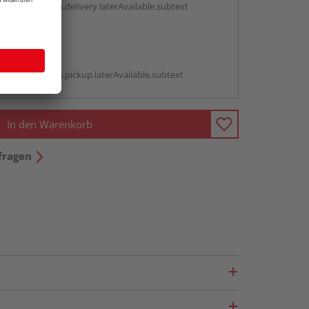
antBox.option.delivery.laterAvailable.subtext
abholen
g:
antBox.option.pickup.laterAvailable.subtext
In den Warenkorb
fragen