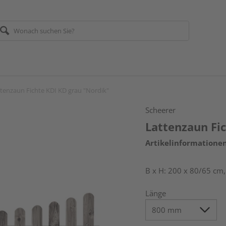
tenzaun Fichte KDI KD grau "Nordik"
Scheerer
Lattenzaun Fi
Artikelinformatione
B x H: 200 x 80/65 cm
Länge