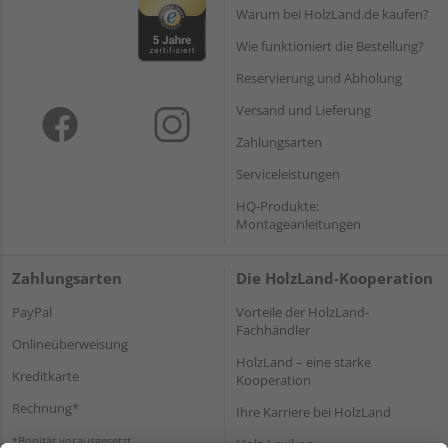
Warum bei HolzLand.de kaufen?
Wie funktioniert die Bestellung?
Reservierung und Abholung
Versand und Lieferung
Zahlungsarten
Serviceleistungen
HQ-Produkte:
Montageanleitungen
Zahlungsarten
Die HolzLand-Kooperation
PayPal
Vorteile der HolzLand-
Fachhändler
Onlineüberweisung
HolzLand – eine starke
Kreditkarte
Kooperation
Rechnung*
Ihre Karriere bei HolzLand
*Bonität vorausgesetzt
Holz-Lexikon