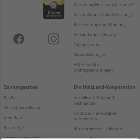
Warum bei HolzLand.de kaufen?
Wie funktioniert die Bestellung?
Reservierung und Abholung
Versand und Lieferung
Zahlungsarten
Serviceleistungen
HQ-Produkte:
Montageanleitungen
Zahlungsarten
Die HolzLand-Kooperation
PayPal
Vorteile der HolzLand-
Fachhändler
Onlineüberweisung
HolzLand – eine starke
Kreditkarte
Kooperation
Rechnung*
Ihre Karriere bei HolzLand
*Bonität vorausgesetzt
Holz-Lexikon