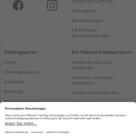
Versand und Lieferung
Zahlungsarten
Serviceleistungen
HQ-Produkte:
Montageanleitungen
Zahlungsarten
Die HolzLand-Kooperation
PayPal
Vorteile der HolzLand-
Fachhändler
Onlineüberweisung
HolzLand – eine starke
Kreditkarte
Kooperation
Rechnung*
Ihre Karriere bei HolzLand
*Bonität vorausgesetzt
Holz-Lexikon
Bauanleitungen
HolzLand Mitglieder-Bereich