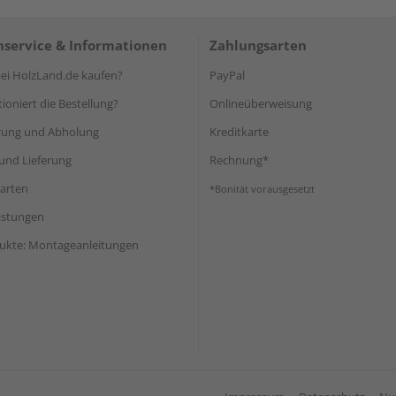
service & Informationen
Zahlungsarten
i HolzLand.de kaufen?
PayPal
ioniert die Bestellung?
Onlineüberweisung
rung und Abholung
Kreditkarte
und Lieferung
Rechnung*
arten
*Bonität vorausgesetzt
eistungen
ukte: Montageanleitungen