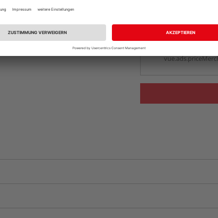
Auf Vorbestellun
vue.ads.priceMerch
Beim Händler 
Auf Vorbestellun
vue.ads.priceMerch