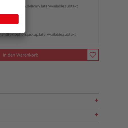
g:
antBox.option.delivery.laterAvailable.subtext
abholen
g:
antBox.option.pickup.laterAvailable.subtext
In den Warenkorb