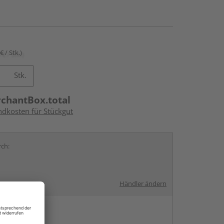
€ / Stk.)
Stk.
rchantBox.total
ndkosten für Stückgut
rch:
Händler ändern
en