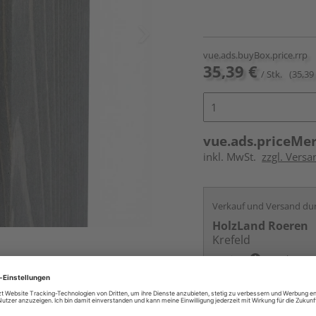
vue.ads.buyBox.price.rrp
35,39 €
/ Stk.
(35,39 
vue.ads.priceMe
inkl. MwSt.
zzgl. Versa
Verkauf und Versand du
HolzLand Roeren
Krefeld
Services
Kontakt
Online bestell