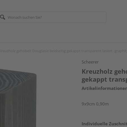
Kreuzholz gehobelt Douglasie beidseitig gekappt transparent lasiert -graphi
Scheerer
Kreuzholz geho
gekappt transp
Artikelinformatione
9x9cm 0,90m
Individuelle Zuschnit