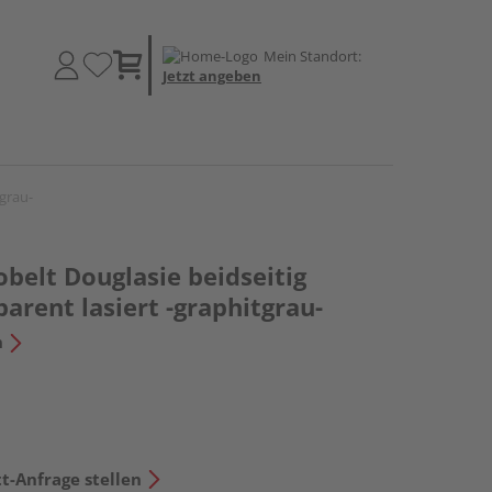
Mein Standort:
Jetzt angeben
tgrau-
belt Douglasie beidseitig
arent lasiert -graphitgrau-
n
t-Anfrage stellen