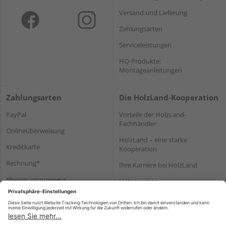
Versand und Lieferung
Zahlungsarten
Serviceleistungen
HQ-Produkte:
Montageanleitungen
Zahlungsarten
Die HolzLand-Kooperation
PayPal
Vorteile der HolzLand-
Fachhändler
Onlineüberweisung
HolzLand – eine starke
Kreditkarte
Kooperation
Rechnung*
Ihre Karriere bei HolzLand
*Bonität vorausgesetzt
Holz-Lexikon
Bauanleitungen
HolzLand Mitglieder-Bereich