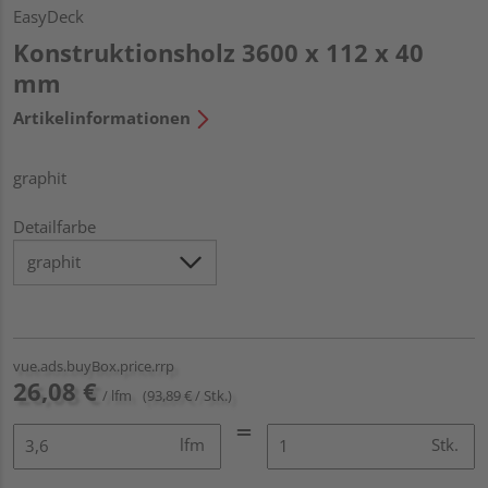
EasyDeck
Konstruktionsholz 3600 x 112 x 40
mm
Artikelinformationen
graphit
Detailfarbe
vue.ads.buyBox.price.rrp
26,08 €
/ lfm
(93,89 € / Stk.)
lfm
Stk.