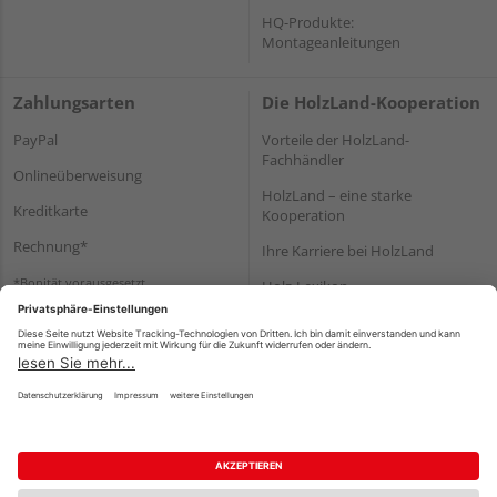
HQ-Produkte:
Montageanleitungen
Zahlungsarten
Die HolzLand-Kooperation
PayPal
Vorteile der HolzLand-
Fachhändler
Onlineüberweisung
HolzLand – eine starke
Kreditkarte
Kooperation
Rechnung*
Ihre Karriere bei HolzLand
*Bonität vorausgesetzt
Holz-Lexikon
Bauanleitungen
HolzLand Mitglieder-Bereich
Impressum
Datenschutz
Nutzungsbedingungen
Barrierefreiheitserklärung
Vertrag widerrufen