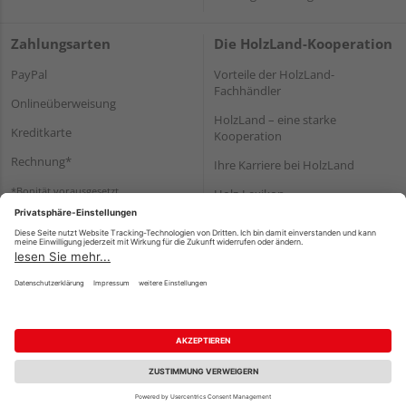
Zahlungsarten
Die HolzLand-Kooperation
PayPal
Vorteile der HolzLand-
Fachhändler
Onlineüberweisung
HolzLand – eine starke
Kreditkarte
Kooperation
Rechnung*
Ihre Karriere bei HolzLand
*Bonität vorausgesetzt
Holz-Lexikon
Bauanleitungen
HolzLand Mitglieder-Bereich
Impressum
Datenschutz
Nutzungsbedingungen
Barrierefreiheitserklärung
Vertrag widerrufen
©
HolzLand GmbH