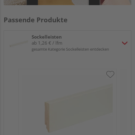
Passende Produkte
Sockelleisten
ab 1,26 € / lfm
gesamte Kategorie Sockelleisten entdecken
Neu
L0
Fic
Verk