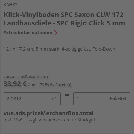
KÄHRS
Klick-Vinylboden SPC Saxon CLW 172
Landhausdiele - SPC Rigid Click 5 mm
Artikelinformationen
121 x 17,2 cm, 5 mm stark, 4-seitig gefast, Fold-Down
vue.ads.buyBox.price.rrp
33,92 €
/ m²
(70,59 € / Paket(e))
m²
Paket(e)
vue.ads.priceMerchantBox.total
inkl. MwSt.
zzgl. Versandkosten für Stückgut