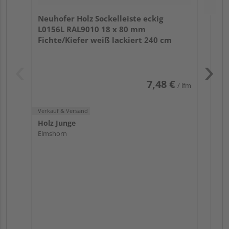
Hol
Neuhofer Holz Sockelleiste eckig
Elm
L0156L RAL9010 18 x 80 mm
Fichte/Kiefer weiß lackiert 240 cm
7,48 €
/ lfm
Verkauf & Versand
Holz Junge
Elmshorn