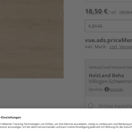
18,50 €
/ m²
(90,00 
vue.ads.priceMe
inkl. MwSt.
zzgl. Versa
Verkauf und Versand du
HolzLand Beha
Villingen-Schwenni
Services
Kontakt
Online bestell
Ihr Standort ist n
Lieferbar von
ande