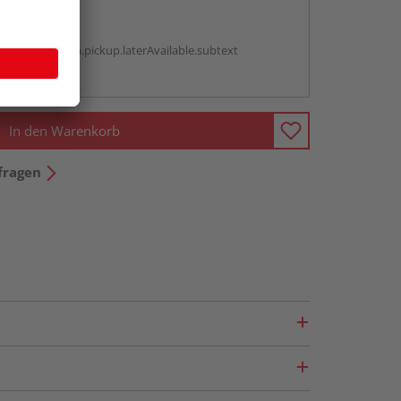
abholen
g:
antBox.option.pickup.laterAvailable.subtext
ren Händlern
In den Warenkorb
fragen