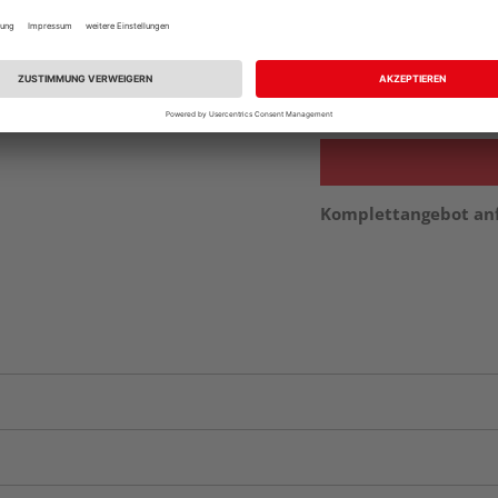
Beim Händler 
Auf Vorbestellun
vue.ads.priceMerch
Auf Lager bei
ande
Komplettangebot an