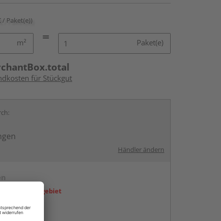
€ / Paket(e))
m²
Paket(e)
rchantBox.total
ndkosten für Stückgut
rch:
ngen
Händler ändern
en
icht im Liefergebiet
ren Händlern