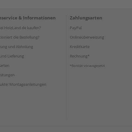
service & Informationen
Zahlungsarten
i HolzLand.de kaufen?
PayPal
ioniert die Bestellung?
Onlineüberweisung
rung und Abholung
Kreditkarte
und Lieferung
Rechnung*
arten
*Bonität vorausgesetzt
eistungen
ukte: Montageanleitungen