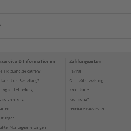
²
service & Informationen
Zahlungsarten
i HolzLand.de kaufen?
PayPal
ioniert die Bestellung?
Onlineüberweisung
rung und Abholung
Kreditkarte
und Lieferung
Rechnung*
arten
*Bonität vorausgesetzt
eistungen
ukte: Montageanleitungen