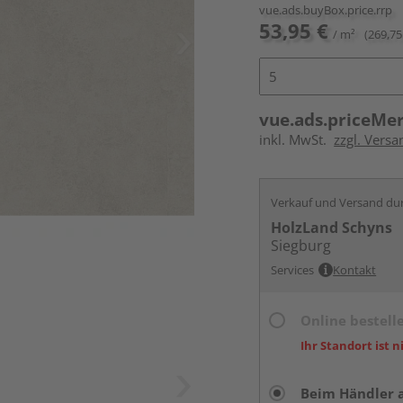
vue.ads.buyBox.price.rrp
53,95 €
/ m²
(269,75
vue.ads.priceMe
inkl. MwSt.
zzgl. Versa
Verkauf und Versand du
HolzLand Schyns
Siegburg
Services
Kontakt
Online bestell
Ihr Standort ist n
Beim Händler 