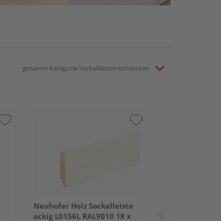
gesamte Kategorie Sockelleisten entdecken
Neuhofer Holz 
FU048L foliert
Weiß FOFA015
Neuhofer Holz Sockelleiste
Verkauf & Versand
du
eckig L0156L RAL9010 18 x