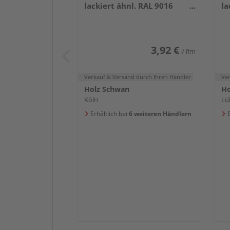
lackiert ähnl. RAL 9016
la
2400x58x16mm
2
3,92 €
/ lfm
Verkauf & Versand
durch Ihren Händler
Ve
Holz Schwan
Ho
Köln
Lü
Erhältlich bei
6 weiteren Händlern
E