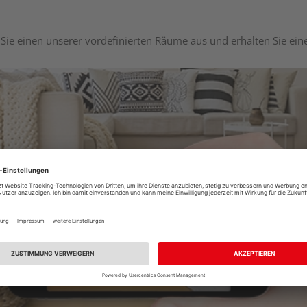
Sie einen unserer vordefinierten Räume aus und erhalten Sie ei
Raumplaner