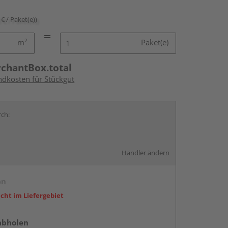
 € / Paket(e))
m²
Paket(e)
rchantBox.total
ndkosten für Stückgut
rch:
Händler ändern
en
icht im Liefergebiet
abholen