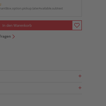
g:
antBox.option.pickup.laterAvailable.subtext
In den Warenkorb
fragen