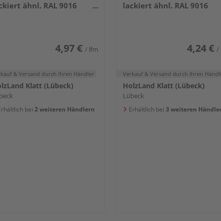
ckiert ähnl. RAL 9016
lackiert ähnl. RAL 9016
400x120x16mm
2400x96x16mm
4,97 €
4,24 €
/ lfm
/
rkauf & Versand
durch Ihren Händler
Verkauf & Versand
durch Ihren Händl
lzLand Klatt (Lübeck)
HolzLand Klatt (Lübeck)
beck
Lübeck
rhältlich bei
2 weiteren Händlern
Erhältlich bei
3 weiteren Händle