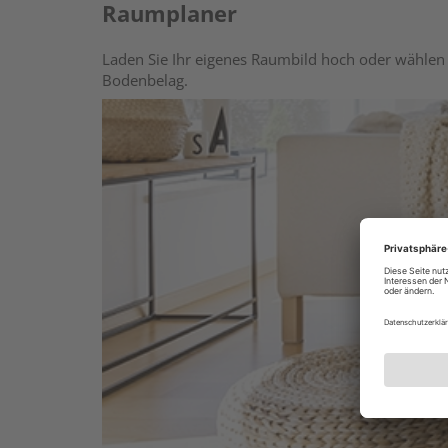
Raumplaner
Laden Sie Ihr eigenes Raumbild hoch oder wählen 
Bodenbelag.