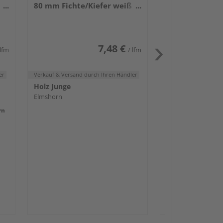
80 mm Fichte/Kiefer weiß
HolzLand Friede
lackiert 240 cm
Mönchengladbach
7,48 €
 lfm
/ lfm
er
Verkauf & Versand
durch Ihren Händler
Holz Junge
Elmshorn
rn