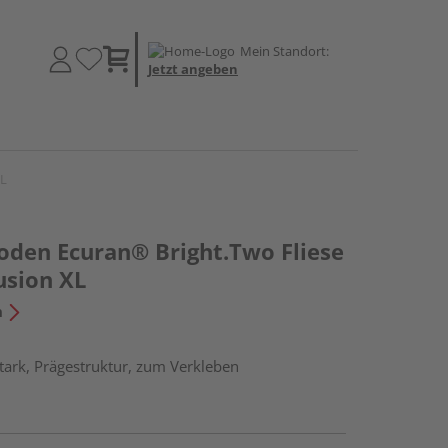
Mein Standort:
Jetzt angeben
XL
oden Ecuran® Bright.Two Fliese
usion XL
n
ark, Prägestruktur, zum Verkleben