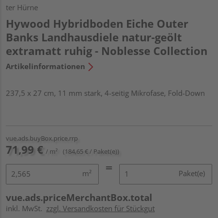
ter Hürne
Hywood Hybridboden Eiche Outer
Banks Landhausdiele natur-geölt
extramatt ruhig - Noblesse Collection
Artikelinformationen
237,5 x 27 cm, 11 mm stark, 4-seitig Mikrofase, Fold-Down
vue.ads.buyBox.price.rrp
71,99 €
/ m²
(184,65 € / Paket(e))
m²
Paket(e)
vue.ads.priceMerchantBox.total
inkl. MwSt.
zzgl. Versandkosten für Stückgut