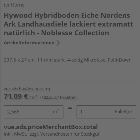
ter Hürne
Hywood Hybridboden Eiche Nordens
Ark Landhausdiele lackiert extramatt
natürlich - Noblesse Collection
Artikelinformationen
237,5 x 27 cm, 11 mm stark, 4-seitig Mikrofase, Fold-Down
vue.ads.buyBox.price.rrp
71,09 €
/ m²
(182,35 € / Paket(e))
m²
Paket(e)
vue.ads.priceMerchantBox.total
inkl. MwSt.
zzgl. Versandkosten für Stückgut