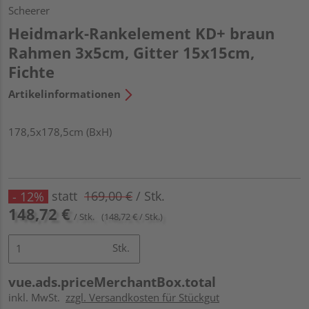
Scheerer
Heidmark-Rankelement KD+ braun
Rahmen 3x5cm, Gitter 15x15cm,
Fichte
Artikelinformationen
178,5x178,5cm (BxH)
statt
169,00 €
/ Stk.
- 12%
148,72 €
/ Stk.
(148,72 € / Stk.)
Stk.
vue.ads.priceMerchantBox.total
inkl. MwSt.
zzgl. Versandkosten für Stückgut