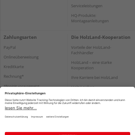
Serviceleistungen
HQ-Produkte:
Montageanleitungen
Zahlungsarten
Die HolzLand-Kooperation
PayPal
Vorteile der HolzLand-
Fachhändler
Onlineüberweisung
HolzLand – eine starke
Kreditkarte
Kooperation
Rechnung*
Ihre Karriere bei HolzLand
*Bonität vorausgesetzt
Holz-Lexikon
Bauanleitungen
HolzLand Mitglieder-Bereich
Impressum
Datenschutz
Nutzungsbedingungen