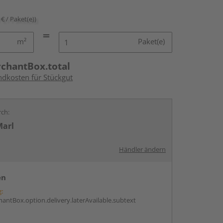
 € / Paket(e))
m²
Paket(e)
rchantBox.total
ndkosten für Stückgut
rch:
Marl
Händler ändern
en
g:
antBox.option.delivery.laterAvailable.subtext