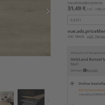
vue.ads.buyBox.price.rrp
31,49 €
/ m²
(108,17
vue.ads.priceMe
inkl. MwSt.
zzgl. Versa
Verkauf und Versand du
HolzLand Bunzel 
Marl
Services
Kontakt
Online bestell
Auf Vorbestellun
vue.ads.priceMerch