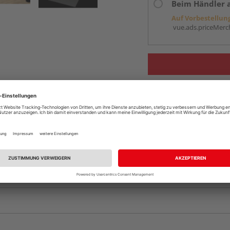
Beim Händler 
Auf Vorbestellun
vue.ads.priceMerch
Komplettangebot an