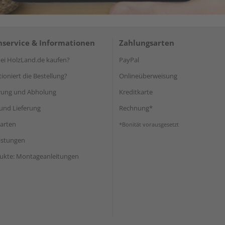
service & Informationen
Zahlungsarten
i HolzLand.de kaufen?
PayPal
ioniert die Bestellung?
Onlineüberweisung
rung und Abholung
Kreditkarte
und Lieferung
Rechnung*
arten
*Bonität vorausgesetzt
eistungen
ukte: Montageanleitungen