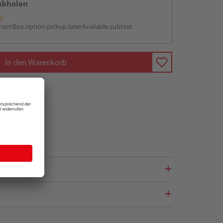
abholen
g:
antBox.option.pickup.laterAvailable.subtext
In den Warenkorb
fragen