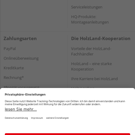
Serviceleistungen
HQ-Produkte:
Montageanleitungen
Zahlungsarten
Die HolzLand-Kooperation
PayPal
Vorteile der HolzLand-
Fachhändler
Onlineüberweisung
HolzLand – eine starke
Kreditkarte
Kooperation
Rechnung*
Ihre Karriere bei HolzLand
*Bonität vorausgesetzt
Holz-Lexikon
Bauanleitungen
HolzLand Mitglieder-Bereich
Impressum
Datenschutz
Nutzungsbedingungen