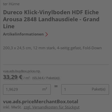
ter Hürne
Dureco Klick-Vinylboden HDF Eiche
Arousa 2848 Landhausdiele - Grand
Line
Artikelinformationen
200,3 x 24,5 cm, 12 mm stark, 4-seitig gefast, Fold-Down
vue.ads.buyBox.price.rrp
33,29 €
/ m²
(65,34 € / Paket(e))
m²
Paket(e)
vue.ads.priceMerchantBox.total
inkl. MwSt.
zzgl. Versandkosten für Stückgut