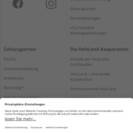
Zahlungsarten
Serviceleistungen
HQ-Produkte:
Montageanleitungen
Zahlungsarten
Die HolzLand-Kooperation
PayPal
Vorteile der HolzLand-
Fachhändler
Onlineüberweisung
HolzLand – eine starke
Kreditkarte
Kooperation
Rechnung*
Ihre Karriere bei HolzLand
*Bonität vorausgesetzt
Holz-Lexikon
Bauanleitungen
HolzLand Mitglieder-Bereich