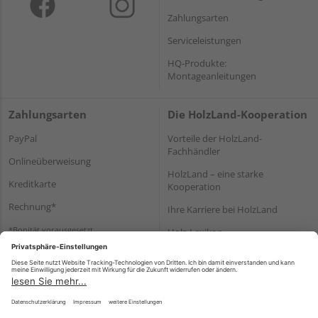
Zahlungsarten
Serviceleistungen
HQ-Produkte:
Montageanleitungen
Zahlungsarten
Die HolzLand-Kooperation
PayPal
Vorteile der HolzLand-
Fachhändler
Onlineüberweisung
HolzLand – eine starke
Kreditkarte
Kooperation
Rechnung*
Ihre Karriere bei HolzLand
*Bonität vorausgesetzt
Holz-Lexikon
Bauanleitungen
HolzLand Mitglieder-Bereich