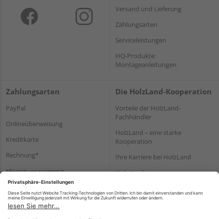
Versand und Lieferung
Zahlungsarten
Serviceleistungen
HQ-Produkte:
Montageanleitungen
Zahlungsarten
Die HolzLand-Kooperation
PayPal
Vorteile der HolzLand-
Fachhändler
Onlineüberweisung
HolzLand – eine starke
Kreditkarte
Kooperation
Rechnung*
Ihre Karriere bei HolzLand
*Bonität vorausgesetzt
Holz-Lexikon
Bauanleitungen
HolzLand Mitglieder-Bereich