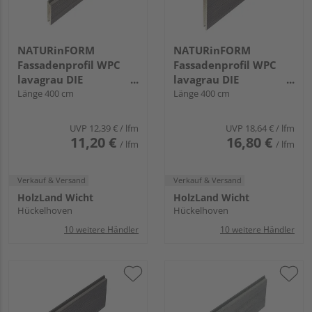
NATURinFORM
NATURinFORM
Fassadenprofil WPC
Fassadenprofil WPC
lavagrau DIE
lavagrau DIE
GESTALTENDE
Länge 400 cm
GESTALTENDE
Länge 400 cm
EXKLUSIV - 103x17mm
EXKLUSIV - 152x17mm
UVP
12,39 €
/ lfm
UVP
18,64 €
/ lfm
11,20 €
16,80 €
/ lfm
/ lfm
Verkauf & Versand
Verkauf & Versand
HolzLand Wicht
HolzLand Wicht
Hückelhoven
Hückelhoven
10 weitere Händler
10 weitere Händler