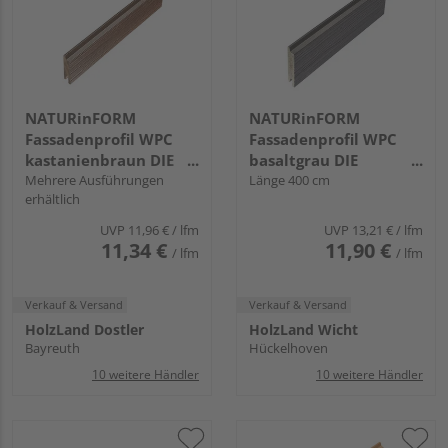
NATURinFORM
NATURinFORM
Fassadenprofil WPC
Fassadenprofil WPC
kastanienbraun DIE
basaltgrau DIE
GESTALTENDE
Mehrere Ausführungen
GESTALTENDE
Länge 400 cm
erhältlich
EXKLUSIV - 70x17mm
EXKLUSIV - 103x17mm
UVP
11,96 €
/ lfm
UVP
13,21 €
/ lfm
11,34 €
11,90 €
/ lfm
/ lfm
Verkauf & Versand
Verkauf & Versand
HolzLand Dostler
HolzLand Wicht
Bayreuth
Hückelhoven
10 weitere Händler
10 weitere Händler