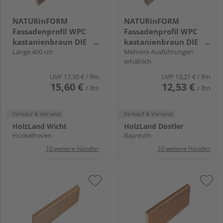
NATURinFORM
NATURinFORM
Fassadenprofil WPC
Fassadenprofil WPC
kastanienbraun DIE
kastanienbraun DIE
GESTALTENDE -
Länge 400 cm
GESTALTENDE
Mehrere Ausführungen
erhältlich
152x17mm
EXKLUSIV - 103x17mm
UVP
17,30 €
/ lfm
UVP
13,21 €
/ lfm
15,60 €
12,53 €
/ lfm
/ lfm
Verkauf & Versand
Verkauf & Versand
HolzLand Wicht
HolzLand Dostler
Hückelhoven
Bayreuth
10 weitere Händler
10 weitere Händler