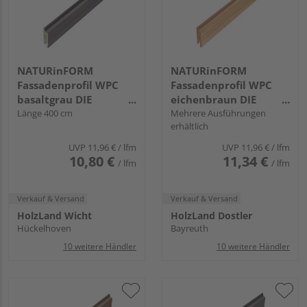
NATURinFORM
NATURinFORM
Fassadenprofil WPC
Fassadenprofil WPC
basaltgrau DIE
eichenbraun DIE
GESTALTENDE
Länge 400 cm
GESTALTENDE
Mehrere Ausführungen
erhältlich
EXKLUSIV - 70x17mm
EXKLUSIV - 70x17mm
UVP
11,96 €
/ lfm
UVP
11,96 €
/ lfm
10,80 €
11,34 €
/ lfm
/ lfm
Verkauf & Versand
Verkauf & Versand
HolzLand Wicht
HolzLand Dostler
Hückelhoven
Bayreuth
10 weitere Händler
10 weitere Händler