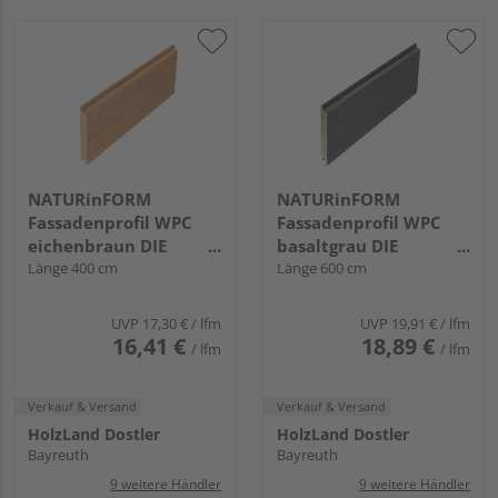
NATURinFORM
NATURinFORM
Fassadenprofil WPC
Fassadenprofil WPC
eichenbraun DIE
basaltgrau DIE
GESTALTENDE -
Länge 400 cm
GESTALTENDE
Länge 600 cm
152x17mm
EXKLUSIV - 152x17mm
UVP
17,30 €
/ lfm
UVP
19,91 €
/ lfm
16,41 €
18,89 €
/ lfm
/ lfm
Verkauf & Versand
Verkauf & Versand
HolzLand Dostler
HolzLand Dostler
Bayreuth
Bayreuth
9 weitere Händler
9 weitere Händler