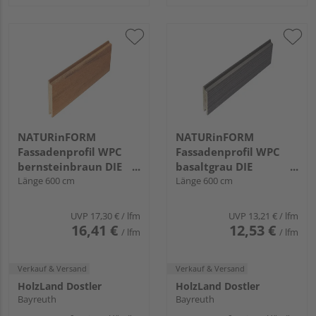
NATURinFORM
NATURinFORM
Fassadenprofil WPC
Fassadenprofil WPC
bernsteinbraun DIE
basaltgrau DIE
GESTALTENDE -
Länge 600 cm
GESTALTENDE
Länge 600 cm
152x17mm
EXKLUSIV - 103x17mm
UVP
17,30 €
/ lfm
UVP
13,21 €
/ lfm
16,41 €
12,53 €
/ lfm
/ lfm
Verkauf & Versand
Verkauf & Versand
HolzLand Dostler
HolzLand Dostler
Bayreuth
Bayreuth