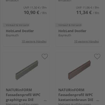
erhältlich
erhältlich
103x17mm
EXKLUSIV - 70x17mm
UVP
11,50 €
/ lfm
UVP
11,96 €
/ lfm
10,90 €
11,34 €
/ lfm
/ lfm
Verkauf & Versand
Verkauf & Versand
HolzLand Dostler
HolzLand Dostler
Bayreuth
Bayreuth
10 weitere Händler
10 weitere Händler
NATURinFORM
NATURinFORM
Fassadenprofil WPC
Fassadenprofil WPC
graphitgrau DIE
kastanienbraun DIE
GESTALTENDE -
Mehrere Ausführungen
GESTALTENDE -
Mehrere Ausführungen