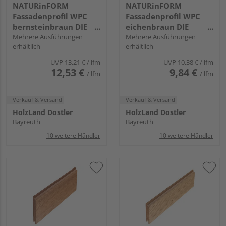
NATURinFORM
NATURinFORM
Fassadenprofil WPC
Fassadenprofil WPC
bernsteinbraun DIE
eichenbraun DIE
GESTALTENDE
Mehrere Ausführungen
GESTALTENDE -
Mehrere Ausführungen
erhältlich
erhältlich
EXKLUSIV - 103x17mm
70x17mm
UVP
13,21 €
/ lfm
UVP
10,38 €
/ lfm
12,53 €
9,84 €
/ lfm
/ lfm
Verkauf & Versand
Verkauf & Versand
HolzLand Dostler
HolzLand Dostler
Bayreuth
Bayreuth
10 weitere Händler
10 weitere Händler