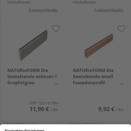
Hückelhoven
Hückelhoven
5 weitere Händler
5 weitere Händler
NATURinFORM Die
NATURinFORM Die
Gestaltende exklusiv l
Gestaltende small
Graphitgrau
Fassadenprofil
4000x103x17mm
Bernsteinbraun
6000x70x17mm
UVP
13,21 €
/ lfm
11,90 €
9,92 €
/ lfm
/ lfm
Verkauf & Versand
Verkauf & Versand