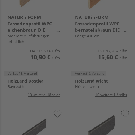
NATURinFORM
NATURinFORM
Fassadenprofil WPC
Fassadenprofil WPC
eichenbraun DIE
bernsteinbraun DIE
GESTALTENDE -
Mehrere Ausführungen
GESTALTENDE -
Länge 400 cm
erhältlich
103x17mm
152x17mm
UVP
11,50 €
/ lfm
UVP
17,30 €
/ lfm
10,90 €
15,60 €
/ lfm
/ lfm
Verkauf & Versand
Verkauf & Versand
HolzLand Dostler
HolzLand Wicht
Bayreuth
Hückelhoven
10 weitere Händler
10 weitere Händler