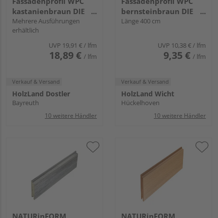
Fassadenprofil WPC
Fassadenprofil WPC
kastanienbraun DIE
bernsteinbraun DIE
GESTALTENDE
Mehrere Ausführungen
GESTALTENDE -
Länge 400 cm
erhältlich
EXKLUSIV - 152x17mm
70x17mm
UVP
19,91 €
/ lfm
UVP
10,38 €
/ lfm
18,89 €
9,35 €
/ lfm
/ lfm
Verkauf & Versand
Verkauf & Versand
HolzLand Dostler
HolzLand Wicht
Bayreuth
Hückelhoven
10 weitere Händler
10 weitere Händler
NATURinFORM
NATURinFORM