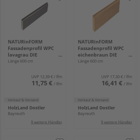
NATURinFORM
NATURinFORM
Fassadenprofil WPC
Fassadenprofil WPC
lavagrau DIE
eichenbraun DIE
GESTALTENDE
Länge 600 cm
GESTALTENDE -
Länge 600 cm
EXKLUSIV - 103x17mm
152x17mm
UVP
12,39 €
/ lfm
UVP
17,30 €
/ lfm
11,75 €
16,41 €
/ lfm
/ lfm
Verkauf & Versand
Verkauf & Versand
HolzLand Dostler
HolzLand Dostler
Bayreuth
Bayreuth
9 weitere Händler
9 weitere Händler