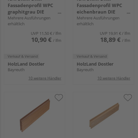
Fassadenprofil WPC
Fassadenprofil WPC
graphitgrau DIE
eichenbraun DIE
GESTALTENDE -
Mehrere Ausführungen
GESTALTENDE
Mehrere Ausführungen
erhältlich
erhältlich
103x17mm
EXKLUSIV - 152x17mm
UVP
11,50 €
/ lfm
UVP
19,91 €
/ lfm
10,90 €
18,89 €
/ lfm
/ lfm
Verkauf & Versand
Verkauf & Versand
HolzLand Dostler
HolzLand Dostler
Bayreuth
Bayreuth
10 weitere Händler
10 weitere Händler