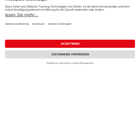
HolzLand Wicht
HolzLand Stoellger
Hückelhoven
Langenhagen
5 weitere Händler
4 weitere Händler
NATURinFORM Die
NATURinFORM Die
Gestaltende exklusiv l
Gestaltende exklusiv
Graphitgrau
small Terrabraun
6000x103x17mm
4000x70x17mm
UVP
10,86 €
/ lfm
12,64 €
9,80 €
/ lfm
/ lfm
Verkauf & Versand
Verkauf & Versand