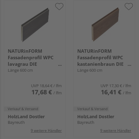
NATURinFORM
NATURinFORM
Fassadenprofil WPC
Fassadenprofil WPC
lavagrau DIE
kastanienbraun DIE
GESTALTENDE
Länge 600 cm
GESTALTENDE -
Länge 600 cm
EXKLUSIV - 152x17mm
152x17mm
UVP
18,64 €
/ lfm
UVP
17,30 €
/ lfm
17,68 €
16,41 €
/ lfm
/ lfm
Verkauf & Versand
Verkauf & Versand
HolzLand Dostler
HolzLand Dostler
Bayreuth
Bayreuth
9 weitere Händler
9 weitere Händler