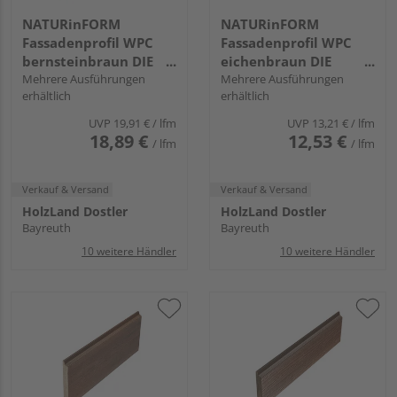
NATURinFORM
NATURinFORM
Fassadenprofil WPC
Fassadenprofil WPC
bernsteinbraun DIE
eichenbraun DIE
GESTALTENDE
Mehrere Ausführungen
GESTALTENDE
Mehrere Ausführungen
erhältlich
erhältlich
EXKLUSIV - 152x17mm
EXKLUSIV - 103x17mm
UVP
19,91 €
/ lfm
UVP
13,21 €
/ lfm
18,89 €
12,53 €
/ lfm
/ lfm
Verkauf & Versand
Verkauf & Versand
HolzLand Dostler
HolzLand Dostler
Bayreuth
Bayreuth
10 weitere Händler
10 weitere Händler