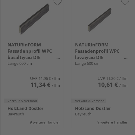
NATURinFORM
NATURinFORM
Fassadenprofil WPC
Fassadenprofil WPC
basaltgrau DIE
lavagrau DIE
GESTALTENDE
Länge 600 cm
GESTALTENDE
Länge 600 cm
EXKLUSIV - 70x17mm
EXKLUSIV - 70x17mm
UVP
11,96 €
/ lfm
UVP
11,20 €
/ lfm
11,34 €
10,61 €
/ lfm
/ lfm
Verkauf & Versand
Verkauf & Versand
HolzLand Dostler
HolzLand Dostler
Bayreuth
Bayreuth
9 weitere Händler
9 weitere Händler