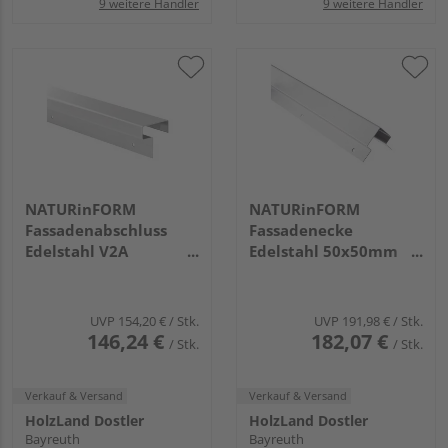
9 weitere Händler
9 weitere Händler
NATURinFORM
NATURinFORM
Fassadenabschluss
Fassadenecke
Edelstahl V2A
Edelstahl 50x50mm
50x20mm breit, Länge
breit, Länge 248cm
248cm
UVP
154,20 €
/ Stk.
UVP
191,98 €
/ Stk.
146,24 €
182,07 €
/ Stk.
/ Stk.
Verkauf & Versand
Verkauf & Versand
HolzLand Dostler
HolzLand Dostler
Bayreuth
Bayreuth