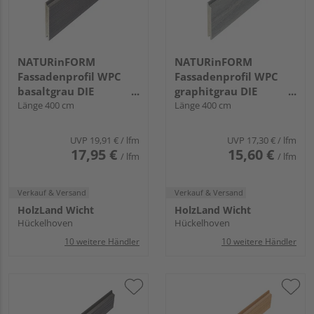
NATURinFORM
NATURinFORM
Fassadenprofil WPC
Fassadenprofil WPC
basaltgrau DIE
graphitgrau DIE
GESTALTENDE
Länge 400 cm
GESTALTENDE -
Länge 400 cm
EXKLUSIV - 152x17mm
152x17mm
UVP
19,91 €
/ lfm
UVP
17,30 €
/ lfm
17,95 €
15,60 €
/ lfm
/ lfm
Verkauf & Versand
Verkauf & Versand
HolzLand Wicht
HolzLand Wicht
Hückelhoven
Hückelhoven
10 weitere Händler
10 weitere Händler