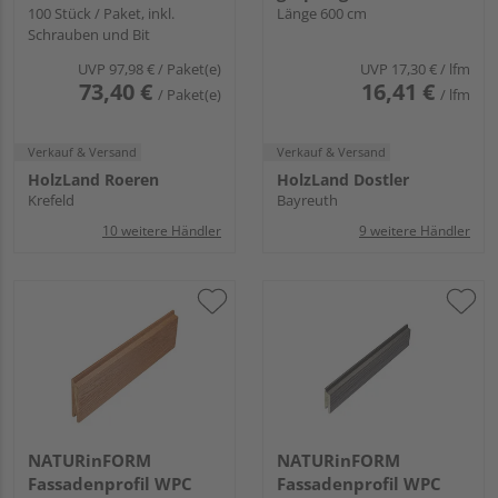
100 Stück / Paket, inkl.
GESTALTENDE -
Länge 600 cm
Schrauben und Bit
152x17mm
UVP
97,98 €
/ Paket(e)
UVP
17,30 €
/ lfm
73,40 €
16,41 €
/ Paket(e)
/ lfm
Verkauf & Versand
Verkauf & Versand
HolzLand Roeren
HolzLand Dostler
Krefeld
Bayreuth
10 weitere Händler
9 weitere Händler
NATURinFORM
NATURinFORM
Fassadenprofil WPC
Fassadenprofil WPC