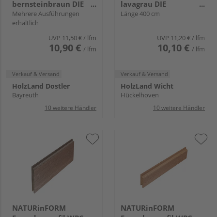
bernsteinbraun DIE
lavagrau DIE
GESTALTENDE -
Mehrere Ausführungen
GESTALTENDE
Länge 400 cm
erhältlich
103x17mm
EXKLUSIV - 70x17mm
UVP
11,50 €
/ lfm
UVP
11,20 €
/ lfm
10,90 €
10,10 €
/ lfm
/ lfm
Verkauf & Versand
Verkauf & Versand
HolzLand Dostler
HolzLand Wicht
Bayreuth
Hückelhoven
10 weitere Händler
10 weitere Händler
NATURinFORM
NATURinFORM