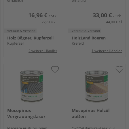
erhältlich
erhältlich
16,96 €
33,00 €
/ Stk.
/ Stk.
22,61 € / l
44,00 € / l
Verkauf & Versand
Verkauf & Versand
Holz Bögner, Kupferzell
HolzLand Roeren
Kupferzell
Krefeld
2 weitere Händler
1 weiterer Händler
Mocopinus
Mocopinus Holzöl
Vergrauungslasur
außen
Mehrere Ausführungen
O-2269 Bankirai-Teak 2,5 l