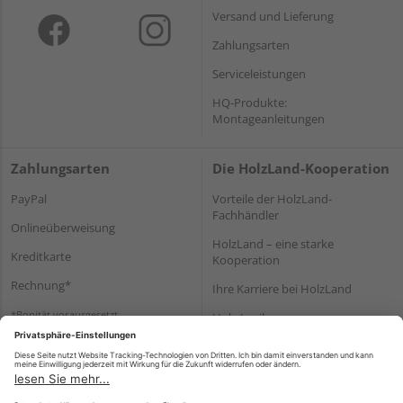
Versand und Lieferung
Zahlungsarten
Serviceleistungen
HQ-Produkte:
Montageanleitungen
Zahlungsarten
Die HolzLand-Kooperation
PayPal
Vorteile der HolzLand-
Fachhändler
Onlineüberweisung
HolzLand – eine starke
Kreditkarte
Kooperation
Rechnung*
Ihre Karriere bei HolzLand
*Bonität vorausgesetzt
Holz-Lexikon
Bauanleitungen
HolzLand Mitglieder-Bereich