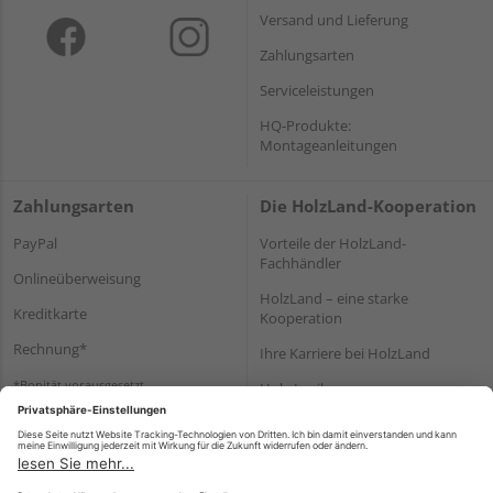
Versand und Lieferung
Zahlungsarten
Serviceleistungen
HQ-Produkte:
Montageanleitungen
Zahlungsarten
Die HolzLand-Kooperation
PayPal
Vorteile der HolzLand-
Fachhändler
Onlineüberweisung
HolzLand – eine starke
Kreditkarte
Kooperation
Rechnung*
Ihre Karriere bei HolzLand
*Bonität vorausgesetzt
Holz-Lexikon
Bauanleitungen
HolzLand Mitglieder-Bereich