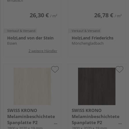
erhältlich
Mellow Pine White
MW
26,30 €
26,78 €
/ m²
/ m²
Verkauf & Versand
Verkauf & Versand
HolzLand von der Stein
HolzLand Friederichs
Essen
Mönchengladbach
2 weitere Händler
SWISS KRONO
SWISS KRONO
Melaminbeschichtete
Melaminbeschichtete
Spanplatte P2
Spanplatte P2
beidseitig beschichtet
2800 x 2070 x 19 mm
beidseitig beschichtet
2800 x 2070 x 19 mm