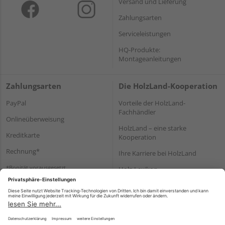
Versand und Lieferung
Zahlungsarten
Serviceleistungen
HQ-Produkte:
Montageanleitungen
Zahlungsarten
Die HolzLand-Kooperation
PayPal
Vorteile der HolzLand-
Fachhändler
Onlineüberweisung
HolzLand – eine starke
Kreditkarte
Kooperation
Rechnung*
Ihre Karriere bei HolzLand
*Bonität vorausgesetzt
Holz-Lexikon
Bauanleitungen
HolzLand Mitglieder-Bereich