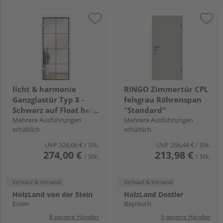
licht & harmonie
RINGO Zimmertür CPL
Ganzglastür Typ 8 -
felsgrau Röhrenspan
Schwarz auf Float hell
"Standard"
"linesPlus"
Mehrere Ausführungen
Mehrere Ausführungen
erhältlich
erhältlich
UVP
326,06 €
/ Stk.
UVP
266,44 €
/ Stk.
274,00 €
213,98 €
/ Stk.
/ Stk.
Verkauf & Versand
Verkauf & Versand
HolzLand von der Stein
HolzLand Dostler
Essen
Bayreuth
8 weitere Händler
9 weitere Händler