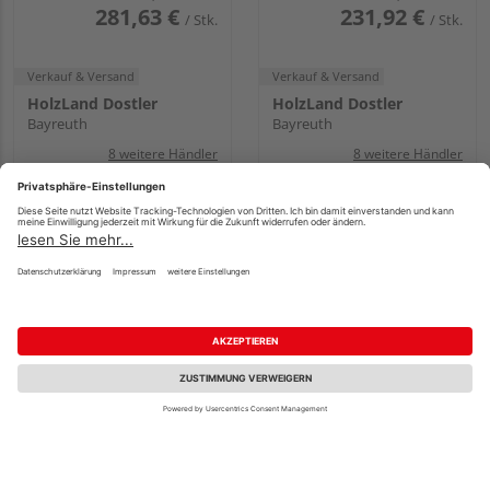
281,63 €
231,92 €
/ Stk.
/ Stk.
Verkauf & Versand
Verkauf & Versand
HolzLand Dostler
HolzLand Dostler
Bayreuth
Bayreuth
8 weitere Händler
8 weitere Händler
HGM Wohnraumzarge
ASTRA
Furnier Euro Eiche
Wohnraumzarge CPL
Natur geplankt
Pinea Silver
naturmatt
Mehrere Ausführungen
Mehrere Ausführungen
erhältlich
erhältlich