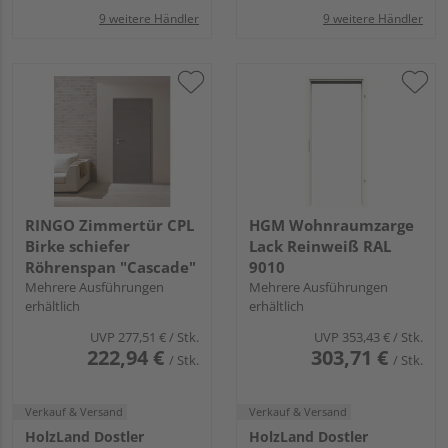
9 weitere Händler
9 weitere Händler
RINGO Zimmertür CPL
HGM Wohnraumzarge
Birke schiefer
Lack Reinweiß RAL
Röhrenspan "Cascade"
9010
Mehrere Ausführungen
Mehrere Ausführungen
erhältlich
erhältlich
UVP
277,51 €
/ Stk.
UVP
353,43 €
/ Stk.
222,94 €
303,71 €
/ Stk.
/ Stk.
Verkauf & Versand
Verkauf & Versand
HolzLand Dostler
HolzLand Dostler