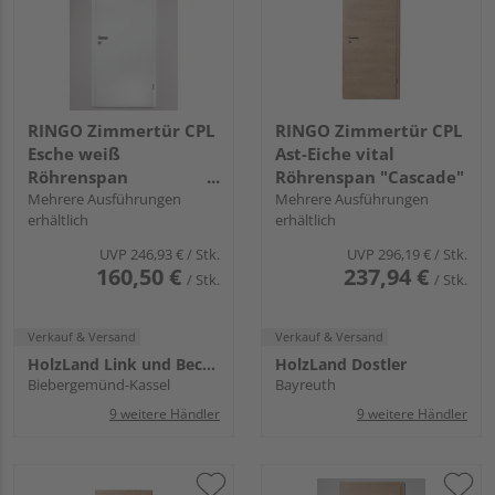
RINGO Zimmertür CPL
RINGO Zimmertür CPL
Esche weiß
Ast-Eiche vital
Röhrenspan
Röhrenspan "Cascade"
"Standard"
Mehrere Ausführungen
Mehrere Ausführungen
erhältlich
erhältlich
UVP
246,93 €
/ Stk.
UVP
296,19 €
/ Stk.
160,50 €
237,94 €
/ Stk.
/ Stk.
Verkauf & Versand
Verkauf & Versand
HolzLand Link und Becker
HolzLand Dostler
Biebergemünd-Kassel
Bayreuth
9 weitere Händler
9 weitere Händler