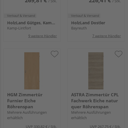
269,81 €
226,41 €
/ Stk.
/ Stk.
Verkauf & Versand
Verkauf & Versand
HolzLand Gütges, Kamp-Lintfort
HolzLand Dostler
Kamp-Lintfort
Bayreuth
9 weitere Händler
7 weitere Händler
HGM Zimmertür
ASTRA Zimmertür CPL
Furnier Eiche
Fachwerk Eiche natur
Röhrenspan
quer Röhrenspan
Mehrere Ausführungen
Mehrere Ausführungen
erhältlich
erhältlich
UVP
330,82 €
/ Stk.
UVP
267,75 €
/ Stk.