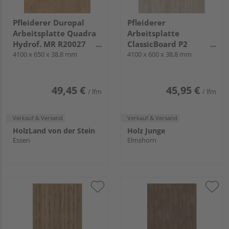
Pfleiderer Duropal
Pfleiderer
Arbeitsplatte Quadra
Arbeitsplatte
Hydrof. MR R20027
ClassicBoard P2
Pale Lancelot Oak, RT
4100 x 650 x 38,8 mm
R20039 Sonoma Eiche
4100 x 600 x 38,8 mm
grau, RT, Quadra /
Melamin-Kante
49,45 €
45,95 €
/ lfm
/ lfm
Verkauf & Versand
Verkauf & Versand
HolzLand von der Stein
Holz Junge
Essen
Elmshorn