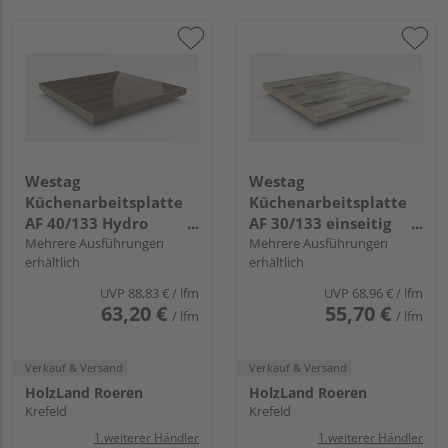
Westag
Westag
Küchenarbeitsplatte
Küchenarbeitsplatte
AF 40/133 Hydro
AF 30/133 einseitig
einseitig gerundet
Mehrere Ausführungen
gerundet BBL242 POF
Mehrere Ausführungen
erhältlich
erhältlich
EI740 SI chalet eiche
ajaccio eiche
braun
UVP
88,83 €
/ lfm
UVP
68,96 €
/ lfm
63,20 €
55,70 €
/ lfm
/ lfm
Verkauf & Versand
Verkauf & Versand
HolzLand Roeren
HolzLand Roeren
Krefeld
Krefeld
1 weiterer Händler
1 weiterer Händler