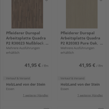
Pfleiderer Duropal
Pfleiderer Duropal
Arbeitsplatte Quadra
Arbeitsplatte Quadra
P2 R30023 Nußblock,
P2 R20383 Pure Oak,
VV, VS Folie
Mehrere Ausführungen
NW, VS Folie
Mehrere Ausführungen
erhältlich
erhältlich
41,95 €
41,95 €
/ lfm
/ lfm
Verkauf & Versand
Verkauf & Versand
HolzLand von der Stein
HolzLand von der Stein
Essen
Essen
1 weiterer Händler
1 weiterer Händler