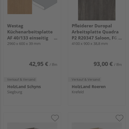
Westag
Pfleiderer Duropal
Küchenarbeitsplatte
Arbeitsplatte Quadra
AF 40/133 einseitig
P2 R20347 Saloon, FG,
gerundet EB308 POD
2960 x 600 x 39 mm
VS Folie
4100 x 900 x 38,8 mm
bohleneiche spiegel
hell
42,95 €
93,00 €
/ lfm
/ lfm
Verkauf & Versand
Verkauf & Versand
HolzLand Schyns
HolzLand Roeren
Siegburg
Krefeld