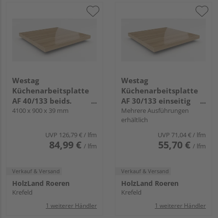
Westag
Westag
Küchenarbeitsplatte
Küchenarbeitsplatte
AF 40/133 beids.
AF 30/133 einseitig
gerundet EI370 SI fjord
4100 x 900 x 39 mm
gerundet EI370 SI fjord
Mehrere Ausführungen
erhältlich
eiche
eiche
UVP
126,79 €
/ lfm
UVP
71,04 €
/ lfm
84,99 €
55,70 €
/ lfm
/ lfm
Verkauf & Versand
Verkauf & Versand
HolzLand Roeren
HolzLand Roeren
Krefeld
Krefeld
1 weiterer Händler
1 weiterer Händler