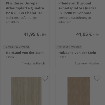
Pfleiderer Duropal
Pfleiderer Duropal
Arbeitsplatte Quadra
Arbeitsplatte Quadra
P2 R20038 Chalet Oak
P2 R20039 Sonoma
natur, NW, VS Folie
Mehrere Ausführungen
Eiche grau, RT, VS Folie
Mehrere Ausführungen
erhältlich
erhältlich
41,95 €
41,95 €
/ lfm
/ lfm
Verkauf & Versand
Verkauf & Versand
HolzLand von der Stein
HolzLand von der Stein
Essen
Essen
1 weiterer Händler
1 weiterer Händler