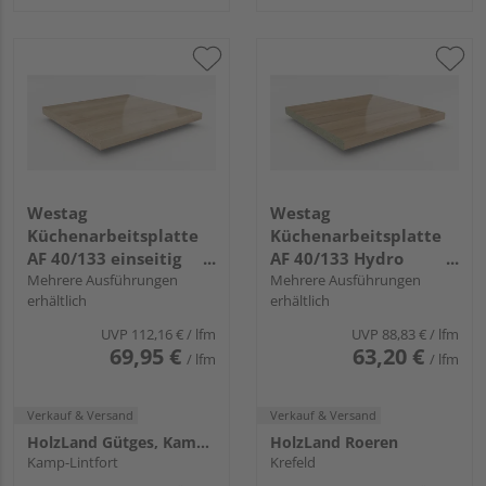
Westag
Westag
Küchenarbeitsplatte
Küchenarbeitsplatte
AF 40/133 einseitig
AF 40/133 Hydro
gerundet EIL320 SI lago
Mehrere Ausführungen
einseitig gerundet
Mehrere Ausführungen
erhältlich
erhältlich
eiche hell
EI370 SI fjord eiche
UVP
112,16 €
/ lfm
UVP
88,83 €
/ lfm
69,95 €
63,20 €
/ lfm
/ lfm
Verkauf & Versand
Verkauf & Versand
HolzLand Gütges, Kamp-Lintfort
HolzLand Roeren
Kamp-Lintfort
Krefeld