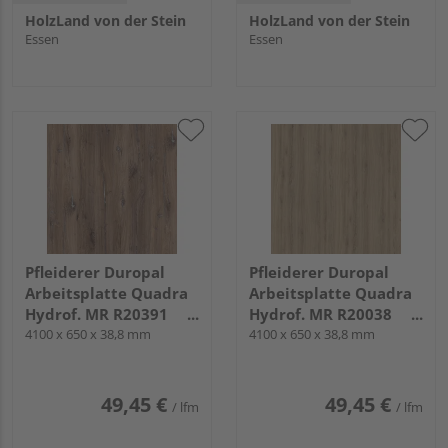
HolzLand von der Stein
HolzLand von der Stein
Essen
Essen
Pfleiderer Duropal
Pfleiderer Duropal
Arbeitsplatte Quadra
Arbeitsplatte Quadra
Hydrof. MR R20391
Hydrof. MR R20038
Eiche Bijoux muskat,
4100 x 650 x 38,8 mm
Chalet Oak natur, NW
4100 x 650 x 38,8 mm
NW
49,45 €
49,45 €
/ lfm
/ lfm