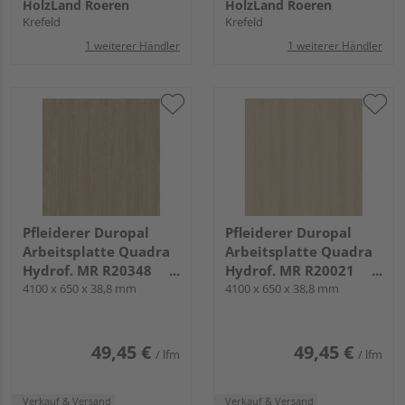
HolzLand Roeren
HolzLand Roeren
Krefeld
Krefeld
1 weiterer Händler
1 weiterer Händler
Pfleiderer Duropal
Pfleiderer Duropal
Arbeitsplatte Quadra
Arbeitsplatte Quadra
Hydrof. MR R20348
Hydrof. MR R20021
Eiche geölt, NW
4100 x 650 x 38,8 mm
Lindberg Eiche, NW
4100 x 650 x 38,8 mm
49,45 €
49,45 €
/ lfm
/ lfm
Verkauf & Versand
Verkauf & Versand