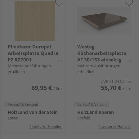
Pfleiderer Duropal
Westag
Arbeitsplatte Quadra
Küchenarbeitsplatte
P2 R27001
AF 30/133 einseitig
Königsahorn, VV, VS
Mehrere Ausführungen
gerundet EI740 SI
Mehrere Ausführungen
erhältlich
erhältlich
Folie
chalet eiche braun
UVP
71,04 €
/ lfm
69,95 €
55,70 €
/ lfm
/ lfm
Verkauf & Versand
Verkauf & Versand
HolzLand von der Stein
HolzLand Roeren
Essen
Krefeld
1 weiterer Händler
1 weiterer Händler