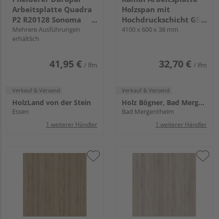
Arbeitsplatte Quadra
Holzspan mit
P2 R20128 Sonoma
Hochdruckschicht GS3
Eiche hell, RT, LK 1 mit
Mehrere Ausführungen
0 35252 AT Eiche
4100 x 600 x 38 mm
erhältlich
AK, VS Folie
Chalet KL
41,95 €
32,70 €
/ lfm
/ lfm
Verkauf & Versand
Verkauf & Versand
HolzLand von der Stein
Holz Bögner, Bad Mergentheim
Essen
Bad Mergentheim
1 weiterer Händler
1 weiterer Händler