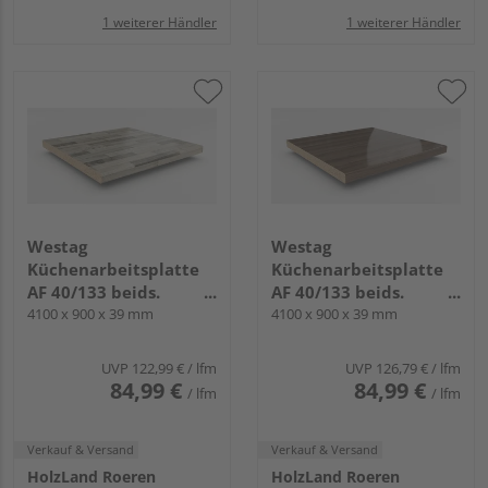
1 weiterer Händler
1 weiterer Händler
Westag
Westag
Küchenarbeitsplatte
Küchenarbeitsplatte
AF 40/133 beids.
AF 40/133 beids.
gerundet BBL242 POF
4100 x 900 x 39 mm
gerundet EI740 SI
4100 x 900 x 39 mm
ajaccio eiche
chalet eiche braun
UVP
122,99 €
/ lfm
UVP
126,79 €
/ lfm
84,99 €
84,99 €
/ lfm
/ lfm
Verkauf & Versand
Verkauf & Versand
HolzLand Roeren
HolzLand Roeren