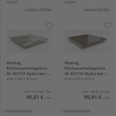
Krefeld
Krefeld
1 weiterer Händler
1 weiterer Händler
Westag
Westag
Küchenarbeitsplatte
Küchenarbeitsplatte
AF 40/133 Hydro beids.
AF 40/133 Hydro beids.
gerundet BBL242 POF
4100 x 900 x 39 mm
gerundet EI740 SI
4100 x 900 x 39 mm
ajaccio eiche
chalet eiche braun
UVP
132,74 €
/ lfm
UVP
136,91 €
/ lfm
99,81 €
99,81 €
/ lfm
/ lfm
Verkauf & Versand
Verkauf & Versand