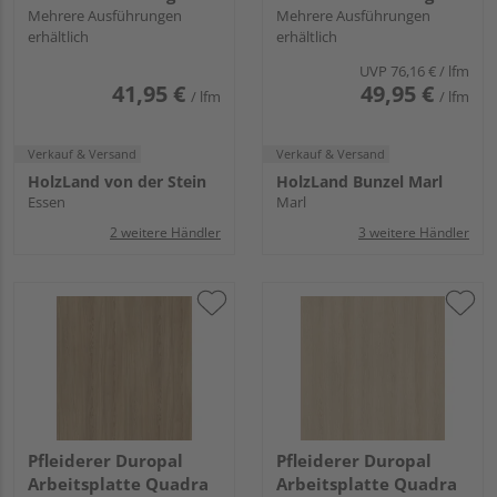
NW, VS Folie
Mehrere Ausführungen
gerundet BBL242 POF
Mehrere Ausführungen
erhältlich
erhältlich
ajaccio eiche
UVP
76,16 €
/ lfm
41,95 €
49,95 €
/ lfm
/ lfm
Verkauf & Versand
Verkauf & Versand
HolzLand von der Stein
HolzLand Bunzel Marl
Essen
Marl
2 weitere Händler
3 weitere Händler
Pfleiderer Duropal
Pfleiderer Duropal
Arbeitsplatte Quadra
Arbeitsplatte Quadra