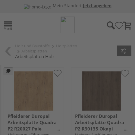
Mein Standort:
Jetzt angeben
Holz und Baustoffe
Holzplatten
Arbeitsplatten
Arbeitsplatten Holz
Pfleiderer Duropal
Pfleiderer Duropal
Arbeitsplatte Quadra
Arbeitsplatte Quadra
P2 R20027 Pale
P2 R30135 Okapi
Lancelot Oak, RT, VS
Mehrere Ausführungen
Walnut, NW, VS Folie
Mehrere Ausführungen