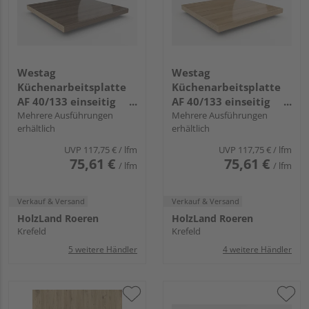
Westag
Westag
Küchenarbeitsplatte
Küchenarbeitsplatte
AF 40/133 einseitig
AF 40/133 einseitig
gerundet EI740 SI
Mehrere Ausführungen
gerundet EI370 SI fjord
Mehrere Ausführungen
erhältlich
erhältlich
chalet eiche braun
eiche
UVP
117,75 €
/ lfm
UVP
117,75 €
/ lfm
75,61 €
75,61 €
/ lfm
/ lfm
Verkauf & Versand
Verkauf & Versand
HolzLand Roeren
HolzLand Roeren
Krefeld
Krefeld
5 weitere Händler
4 weitere Händler