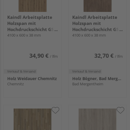
Kaindl Arbeitsplatte
Kaindl Arbeitsplatte
Holzspan mit
Holzspan mit
Hochdruckschicht GS3
Hochdruckschicht GS3
0 K5574 AW Eiche
4100 x 600 x 38 mm
0 K5413 AW Eiche
4100 x 600 x 38 mm
Evoke knot Sunset KNL
ENDgrain Cognac KL
34,90 €
32,70 €
/ lfm
/ lfm
Verkauf & Versand
Verkauf & Versand
Holz Weidauer Chemnitz
Holz Bögner, Bad Mergentheim
Chemnitz
Bad Mergentheim