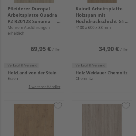
Pfleiderer Duropal
Kaindl Arbeitsplatte
Arbeitsplatte Quadra
Holzspan mit
P2 R20128 Sonoma
Hochdruckschicht GS3
Eiche hell, RT, VS Folie
Mehrere Ausführungen
0 K5414 AW Eiche
4100 x 600 x 38 mm
erhältlich
ENDgrain Classic KL
69,95 €
34,90 €
/ lfm
/ lfm
Verkauf & Versand
Verkauf & Versand
HolzLand von der Stein
Holz Weidauer Chemnitz
Essen
Chemnitz
1 weiterer Händler