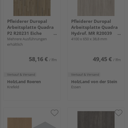
Pfleiderer Duropal
Pfleiderer Duropal
Arbeitsplatte Quadra
Arbeitsplatte Quadra
P2 R20231 Eiche
Hydrof. MR R20039
Torino, FG, VS Folie
Mehrere Ausführungen
Sonoma Eiche grau, RT
4100 x 650 x 38,8 mm
erhältlich
58,16 €
49,45 €
/ lfm
/ lfm
Verkauf & Versand
Verkauf & Versand
HolzLand Roeren
HolzLand von der Stein
Krefeld
Essen