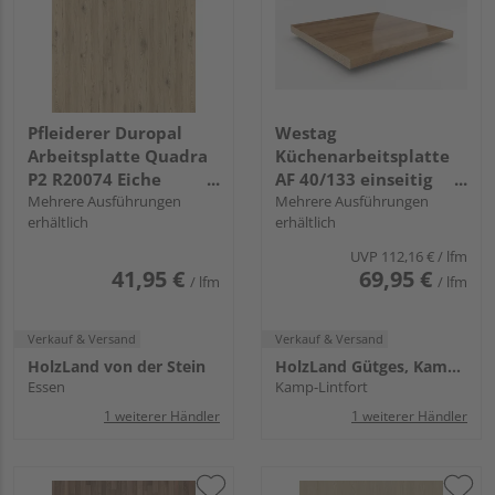
Pfleiderer Duropal
Westag
Arbeitsplatte Quadra
Küchenarbeitsplatte
P2 R20074 Eiche
AF 40/133 einseitig
Bordeaux hell, RT, VS
Mehrere Ausführungen
gerundet EIL730 SI lago
Mehrere Ausführungen
erhältlich
erhältlich
Folie
eiche dunkel
UVP
112,16 €
/ lfm
41,95 €
69,95 €
/ lfm
/ lfm
Verkauf & Versand
Verkauf & Versand
HolzLand von der Stein
HolzLand Gütges, Kamp-Lintfort
Essen
Kamp-Lintfort
1 weiterer Händler
1 weiterer Händler