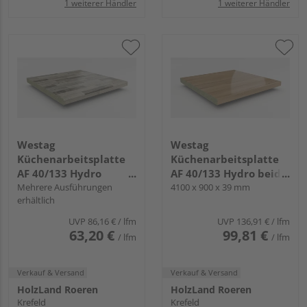
1 weiterer Händler
1 weiterer Händler
Westag
Westag
Küchenarbeitsplatte
Küchenarbeitsplatte
AF 40/133 Hydro
AF 40/133 Hydro beids.
einseitig gerundet
Mehrere Ausführungen
gerundet EI370 SI fjord
4100 x 900 x 39 mm
erhältlich
BBL242 POF ajaccio
eiche
eiche
UVP
86,16 €
/ lfm
UVP
136,91 €
/ lfm
63,20 €
99,81 €
/ lfm
/ lfm
Verkauf & Versand
Verkauf & Versand
HolzLand Roeren
HolzLand Roeren
Krefeld
Krefeld