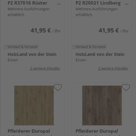
P2 R37016 Rüster
P2 R20021 Lindberg
Salisbury natur, RR, VS
Mehrere Ausführungen
Eiche, NW, VS Folie
Mehrere Ausführungen
erhältlich
erhältlich
Folie
41,95 €
41,95 €
/ lfm
/ lfm
Verkauf & Versand
Verkauf & Versand
HolzLand von der Stein
HolzLand von der Stein
Essen
Essen
2 weitere Händler
2 weitere Händler
Pfleiderer Duropal
Pfleiderer Duropal