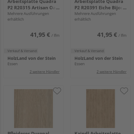
Arbeitsplatte Quadra
Arbeitsplatte Quadra
P2 R20315 Artisan Oak,
P2 R20391 Eiche Bijoux
NW, VS Folie
Mehrere Ausführungen
muskat, NW, VS Folie
Mehrere Ausführungen
erhältlich
erhältlich
41,95 €
41,95 €
/ lfm
/ lfm
Verkauf & Versand
Verkauf & Versand
HolzLand von der Stein
HolzLand von der Stein
Essen
Essen
2 weitere Händler
2 weitere Händler
Pfleiderer Duropal
Kaindl Arbeitsplatte