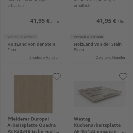
erhältlich
erhältlich
Folie
41,95 €
41,95 €
/ lfm
/ lfm
Verkauf & Versand
Verkauf & Versand
HolzLand von der Stein
HolzLand von der Stein
Essen
Essen
2 weitere Händler
2 weitere Händler
Pfleiderer Duropal
Westag
Arbeitsplatte Quadra
Küchenarbeitsplatte
P2 R20348 Eiche geölt,
AF 40/133 einseitig