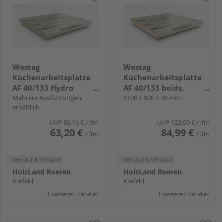
Westag
Westag
Küchenarbeitsplatte
Küchenarbeitsplatte
AF 40/133 Hydro
AF 40/133 beids.
einseitig gerundet
Mehrere Ausführungen
gerundet BBL242 POF
4100 x 900 x 39 mm
erhältlich
BBL242 POF ajaccio
ajaccio eiche
eiche
UVP
86,16 €
/ lfm
UVP
122,99 €
/ lfm
63,20 €
84,99 €
/ lfm
/ lfm
Verkauf & Versand
Verkauf & Versand
HolzLand Roeren
HolzLand Roeren
Krefeld
Krefeld
1 weiterer Händler
1 weiterer Händler