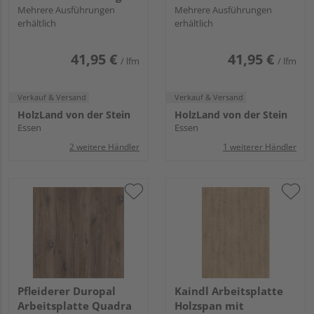
Eiche, NW, VS Folie
Mehrere Ausführungen
Eiche hell, RT, LK 1 mit
Mehrere Ausführungen
erhältlich
erhältlich
AK, VS Folie
41,95 €
41,95 €
/ lfm
/ lfm
Verkauf & Versand
Verkauf & Versand
HolzLand von der Stein
HolzLand von der Stein
Essen
Essen
2 weitere Händler
1 weiterer Händler
Pfleiderer Duropal
Kaindl Arbeitsplatte
Arbeitsplatte Quadra
Holzspan mit