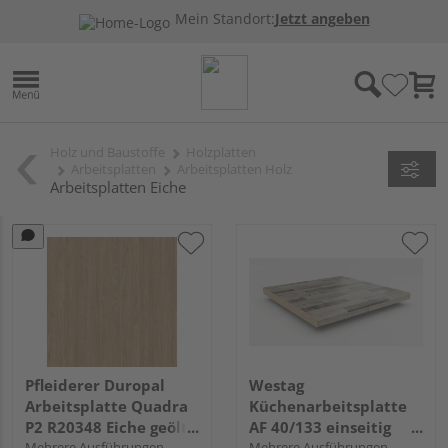
Mein Standort:
Jetzt angeben
Holz und Baustoffe
Holzplatten
Arbeitsplatten
Arbeitsplatten Holz
Arbeitsplatten Eiche
Pfleiderer Duropal
Westag
Arbeitsplatte Quadra
Küchenarbeitsplatte
P2 R20348 Eiche geölt,
AF 40/133 einseitig
NW, VS Folie
Mehrere Ausführungen
gerundet BBL242 POF
Mehrere Ausführungen