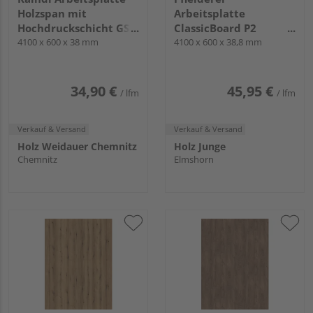
Holzspan mit
Arbeitsplatte
Hochdruckschicht GS3
ClassicBoard P2
0 K5414 AW Eiche
4100 x 600 x 38 mm
R20039 Sonoma Eiche
4100 x 600 x 38,8 mm
ENDgrain Classic KL
grau, RT, Quadra /
Melamin-Kante
34,90 €
45,95 €
/ lfm
/ lfm
Verkauf & Versand
Verkauf & Versand
Holz Weidauer Chemnitz
Holz Junge
Chemnitz
Elmshorn