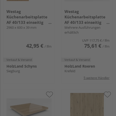
Westag
Westag
Küchenarbeitsplatte
Küchenarbeitsplatte
AF 40/133 einseitig
AF 40/133 einseitig
gerundet EB308 POD
2960 x 600 x 39 mm
gerundet EI740 SI
Mehrere Ausführungen
erhältlich
bohleneiche spiegel
chalet eiche braun
hell
UVP
117,75 €
/ lfm
42,95 €
75,61 €
/ lfm
/ lfm
Verkauf & Versand
Verkauf & Versand
HolzLand Schyns
HolzLand Roeren
Siegburg
Krefeld
5 weitere Händler