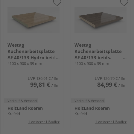
Westag
Westag
Küchenarbeitsplatte
Küchenarbeitsplatte
AF 40/133 Hydro beids.
AF 40/133 beids.
gerundet EI370 SI fjord
4100 x 900 x 39 mm
gerundet EI740 SI
4100 x 900 x 39 mm
eiche
chalet eiche braun
UVP
136,91 €
/ lfm
UVP
126,79 €
/ lfm
99,81 €
84,99 €
/ lfm
/ lfm
Verkauf & Versand
Verkauf & Versand
HolzLand Roeren
HolzLand Roeren
Krefeld
Krefeld
1 weiterer Händler
1 weiterer Händler