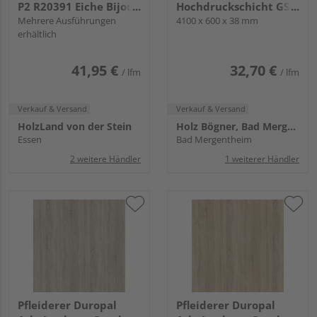
P2 R20391 Eiche Bijoux
Hochdruckschicht GS3
muskat, NW, VS Folie
Mehrere Ausführungen
0 35252 AT Eiche
4100 x 600 x 38 mm
erhältlich
Chalet KL
41,95 €
32,70 €
/ lfm
/ lfm
Verkauf & Versand
Verkauf & Versand
HolzLand von der Stein
Holz Bögner, Bad Mergentheim
Essen
Bad Mergentheim
2 weitere Händler
1 weiterer Händler
Pfleiderer Duropal
Pfleiderer Duropal