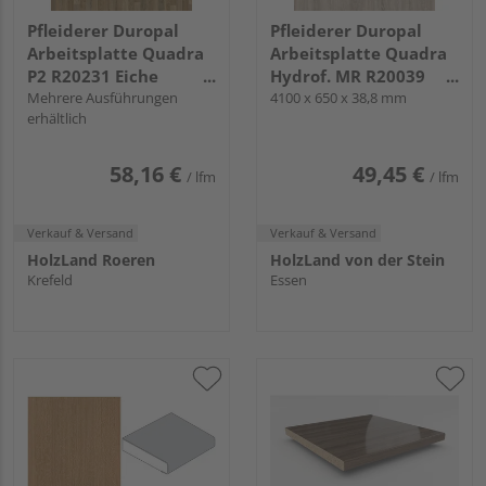
Pfleiderer Duropal
Pfleiderer Duropal
Arbeitsplatte Quadra
Arbeitsplatte Quadra
P2 R20231 Eiche
Hydrof. MR R20039
Torino, FG, VS Folie
Mehrere Ausführungen
Sonoma Eiche grau, RT
4100 x 650 x 38,8 mm
erhältlich
58,16 €
49,45 €
/ lfm
/ lfm
Verkauf & Versand
Verkauf & Versand
HolzLand Roeren
HolzLand von der Stein
Krefeld
Essen