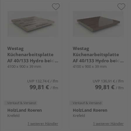
Westag
Westag
Küchenarbeitsplatte
Küchenarbeitsplatte
AF 40/133 Hydro beids.
AF 40/133 Hydro beids.
gerundet BBL242 POF
4100 x 900 x 39 mm
gerundet EI740 SI
4100 x 900 x 39 mm
ajaccio eiche
chalet eiche braun
UVP
132,74 €
/ lfm
UVP
136,91 €
/ lfm
99,81 €
99,81 €
/ lfm
/ lfm
Verkauf & Versand
Verkauf & Versand
HolzLand Roeren
HolzLand Roeren
Krefeld
Krefeld
1 weiterer Händler
1 weiterer Händler