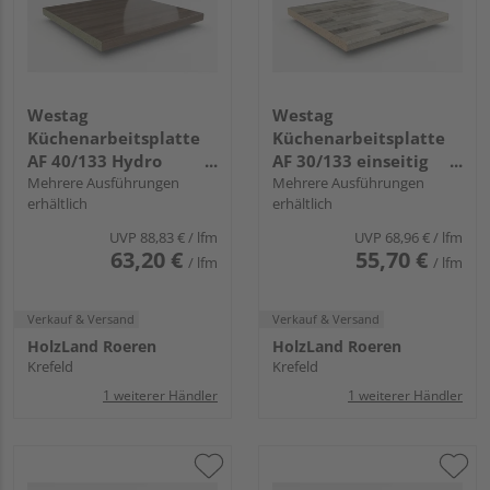
Westag
Westag
Küchenarbeitsplatte
Küchenarbeitsplatte
AF 40/133 Hydro
AF 30/133 einseitig
einseitig gerundet
Mehrere Ausführungen
gerundet BBL242 POF
Mehrere Ausführungen
erhältlich
erhältlich
EI740 SI chalet eiche
ajaccio eiche
braun
UVP
88,83 €
/ lfm
UVP
68,96 €
/ lfm
63,20 €
55,70 €
/ lfm
/ lfm
Verkauf & Versand
Verkauf & Versand
HolzLand Roeren
HolzLand Roeren
Krefeld
Krefeld
1 weiterer Händler
1 weiterer Händler