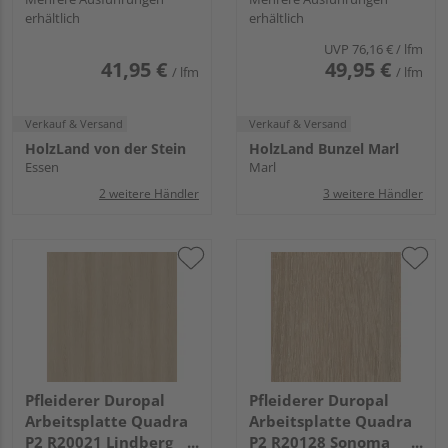
erhältlich
erhältlich
ajaccio eiche
UVP
76,16 €
/ lfm
41,95 €
49,95 €
/ lfm
/ lfm
Verkauf & Versand
Verkauf & Versand
HolzLand von der Stein
HolzLand Bunzel Marl
Essen
Marl
2 weitere Händler
3 weitere Händler
Pfleiderer Duropal
Pfleiderer Duropal
Arbeitsplatte Quadra
Arbeitsplatte Quadra
P2 R20021 Lindberg
P2 R20128 Sonoma