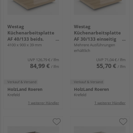
Westag
Westag
Küchenarbeitsplatte
Küchenarbeitsplatte
AF 40/133 beids.
AF 30/133 einseitig
gerundet EI370 SI fjord
4100 x 900 x 39 mm
gerundet EI370 SI fjord
Mehrere Ausführungen
erhältlich
eiche
eiche
UVP
126,79 €
/ lfm
UVP
71,04 €
/ lfm
84,99 €
55,70 €
/ lfm
/ lfm
Verkauf & Versand
Verkauf & Versand
HolzLand Roeren
HolzLand Roeren
Krefeld
Krefeld
1 weiterer Händler
1 weiterer Händler