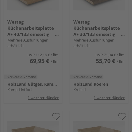
Westag
Westag
Küchenarbeitsplatte
Küchenarbeitsplatte
AF 40/133 einseitig
AF 30/133 einseitig
gerundet EIL730 SI lago
Mehrere Ausführungen
gerundet EI740 SI
Mehrere Ausführungen
erhältlich
erhältlich
eiche dunkel
chalet eiche braun
UVP
112,16 €
/ lfm
UVP
71,04 €
/ lfm
69,95 €
55,70 €
/ lfm
/ lfm
Verkauf & Versand
Verkauf & Versand
HolzLand Gütges, Kamp-Lintfort
HolzLand Roeren
Kamp-Lintfort
Krefeld
1 weiterer Händler
1 weiterer Händler