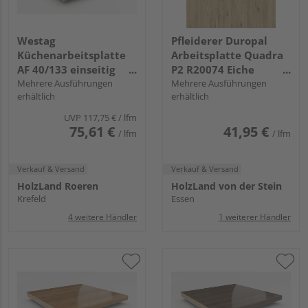
Westag
Pfleiderer Duropal
Küchenarbeitsplatte
Arbeitsplatte Quadra
AF 40/133 einseitig
P2 R20074 Eiche
gerundet EI370 SI fjord
Mehrere Ausführungen
Bordeaux hell, RT, VS
Mehrere Ausführungen
erhältlich
erhältlich
eiche
Folie
UVP
117,75 €
/ lfm
75,61 €
41,95 €
/ lfm
/ lfm
Verkauf & Versand
Verkauf & Versand
HolzLand Roeren
HolzLand von der Stein
Krefeld
Essen
4 weitere Händler
1 weiterer Händler