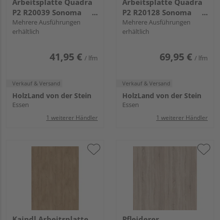
Arbeitsplatte Quadra
Arbeitsplatte Quadra
P2 R20039 Sonoma
P2 R20128 Sonoma
Eiche grau, RT, VS Folie
Mehrere Ausführungen
Eiche hell, RT, VS Folie
Mehrere Ausführungen
erhältlich
erhältlich
41,95 €
69,95 €
/ lfm
/ lfm
Verkauf & Versand
Verkauf & Versand
HolzLand von der Stein
HolzLand von der Stein
Essen
Essen
1 weiterer Händler
1 weiterer Händler
Kaindl Arbeitsplatte
Pfleiderer