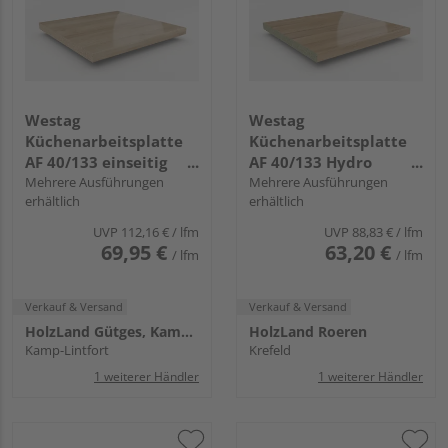
Westag
Westag
Küchenarbeitsplatte
Küchenarbeitsplatte
AF 40/133 einseitig
AF 40/133 Hydro
gerundet EIL320 SI lago
Mehrere Ausführungen
einseitig gerundet
Mehrere Ausführungen
erhältlich
erhältlich
eiche hell
EI370 SI fjord eiche
UVP
112,16 €
/ lfm
UVP
88,83 €
/ lfm
69,95 €
63,20 €
/ lfm
/ lfm
Verkauf & Versand
Verkauf & Versand
HolzLand Gütges, Kamp-Lintfort
HolzLand Roeren
Kamp-Lintfort
Krefeld
1 weiterer Händler
1 weiterer Händler