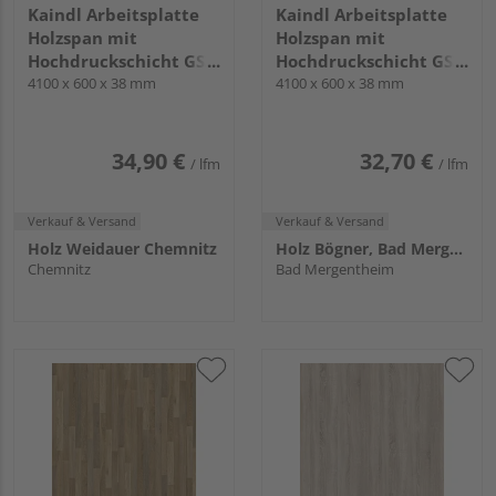
Kaindl Arbeitsplatte
Kaindl Arbeitsplatte
Holzspan mit
Holzspan mit
Hochdruckschicht GS3
Hochdruckschicht GS3
0 K5574 AW Eiche
4100 x 600 x 38 mm
0 K5413 AW Eiche
4100 x 600 x 38 mm
Evoke knot Sunset KNL
ENDgrain Cognac KL
34,90 €
32,70 €
/ lfm
/ lfm
Verkauf & Versand
Verkauf & Versand
Holz Weidauer Chemnitz
Holz Bögner, Bad Mergentheim
Chemnitz
Bad Mergentheim