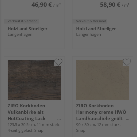
46,90 €
58,90 €
/ m²
/ m²
Verkauf & Versand
Verkauf & Versand
HolzLand Stoellger
HolzLand Stoellger
Langenhagen
Langenhagen
ZIRO Korkboden
ZIRO Korkboden
Vulkanbirke alt
Harmony creme HWÖ
HotCoating-Lack
Landhausdiele geölt -
Landhausdiele -
123,5 x 30,5 cm, 11 mm stark,
Korkplus
90 x 30 cm, 12 mm stark,
4-seitig gefast, Snap
Snap
Corelan®