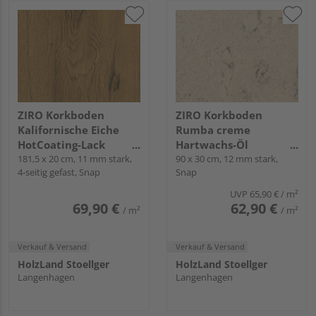
ZIRO Korkboden
ZIRO Korkboden
Kalifornische Eiche
Rumba creme
HotCoating-Lack
Hartwachs-Öl
Landhausdiele -
181,5 x 20 cm, 11 mm stark,
Landhausdiele geölt -
90 x 30 cm, 12 mm stark,
4-seitig gefast, Snap
Snap
Corelan®
Korkplus
UVP
65,90 €
/ m²
69,90 €
62,90 €
/ m²
/ m²
Verkauf & Versand
Verkauf & Versand
HolzLand Stoellger
HolzLand Stoellger
Langenhagen
Langenhagen