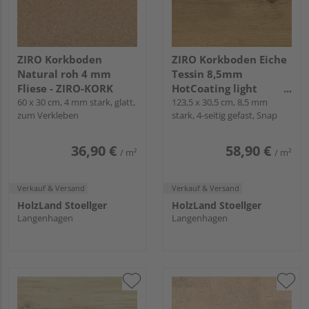
ZIRO Korkboden
ZIRO Korkboden Eiche
Natural roh 4 mm
Tessin 8,5mm
Fliese - ZIRO-KORK
HotCoating light
60 x 30 cm, 4 mm stark, glatt,
Landhausdiele -
123,5 x 30,5 cm, 8,5 mm
zum Verkleben
stark, 4-seitig gefast, Snap
Cortica
36,90 €
58,90 €
/ m²
/ m²
Verkauf & Versand
Verkauf & Versand
HolzLand Stoellger
HolzLand Stoellger
Langenhagen
Langenhagen