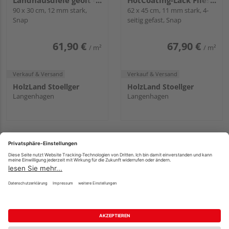
Landhausdiele geölt -
HotCoating-Lack Fliese
Korkplus
90 x 30 cm, 12 mm stark,
- Corelan®
62 x 45 cm, 11 mm stark, 4-
Snap
seitig gefast, Snap
61,90 €
67,90 €
/ m²
/ m²
Verkauf & Versand
Verkauf & Versand
HolzLand Stoellger
HolzLand Stoellger
Langenhagen
Langenhagen
ZIRO Korkboden
ZIRO Korkboden Solo
Sibirische Eiche
roh 6 mm Fliese - ZIRO-