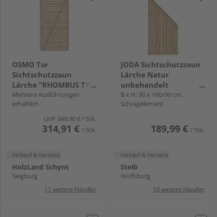
OSMO Tor
JODA Sichtschutzzaun
Sichtschutzzaun
Lärche Natur
Lärche "RHOMBUS TYP
unbehandelt
A"
Mehrere Ausführungen
"Faaborg"
B x H: 90 x 180/90 cm,
erhältlich
Schrägelement
UVP
349,90 €
/ Stk.
314,91 €
189,99 €
/ Stk.
/ Stk.
Verkauf & Versand
Verkauf & Versand
HolzLand Schyns
Steib
Siegburg
Wolfsburg
11 weitere Händler
10 weitere Händler