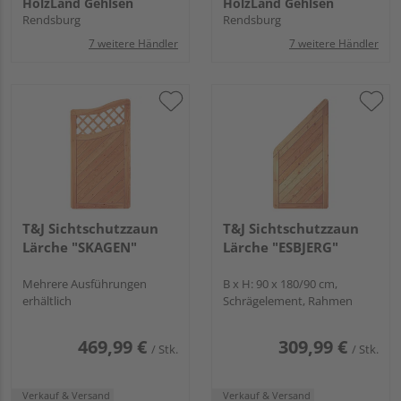
HolzLand Gehlsen
HolzLand Gehlsen
Rendsburg
Rendsburg
7 weitere Händler
7 weitere Händler
T&J Sichtschutzzaun
T&J Sichtschutzzaun
Lärche "SKAGEN"
Lärche "ESBJERG"
Mehrere Ausführungen
B x H: 90 x 180/90 cm,
erhältlich
Schrägelement, Rahmen
469,99 €
309,99 €
/ Stk.
/ Stk.
Verkauf & Versand
Verkauf & Versand