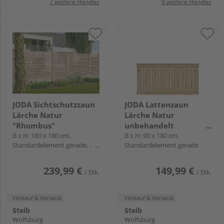
7 weitere Händler
9 weitere Händler
JODA Sichtschutzzaun
JODA Lattenzaun
Lärche Natur
Lärche Natur
"Rhombus"
unbehandelt
B x H: 180 x 180 cm,
"Faaborg"
B x H: 90 x 180 cm,
Standardelement gerade, 20
Standardelement gerade
Lamellen
239,99 €
149,99 €
/ Stk.
/ Stk.
Verkauf & Versand
Verkauf & Versand
Steib
Steib
Wolfsburg
Wolfsburg