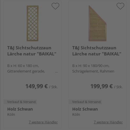
T&J Sichtschutzzaun
T&J Sichtschutzzaun
Lärche natur "BAIKAL"
Lärche natur "BAIKAL"
B x H: 60 x 180 cm,
B x H: 90 x 180/90 cm,
Gitterelement gerade,
Schrägelement, Rahmen
Rahmen
149,99 €
199,99 €
/ Stk.
/ Stk.
Verkauf & Versand
Verkauf & Versand
Holz Schwan
Holz Schwan
Köln
Köln
7 weitere Händler
7 weitere Händler