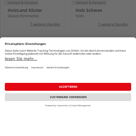
Verkauf & Versand
Verkauf & Versand
HolzLand Köster
Holz Schwan
Giesen/Emmerke
Köln
7 weitere Händler
7 weitere Händler
T&J Sichtschutzzaun
T&J Sichtschutzzaun
Lärche natur "NEWA"
Lärche "LOLLAND"
B x H: 180 x 180 cm,
Mehrere Ausführungen
Standardelement gerade,
erhältlich
Rahmen
399,99 €
179,99 €
/ Stk.
/ Stk.