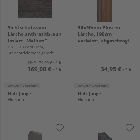
Sichtschutzzaun
90x90mm Pfosten
Lärche anthrazitbraun
Lärche, 190cm
lasiert "Mellum"
verleimt, abgeschrägt
B x H: 180 x 180 cm,
Standardelement gerade
UVP
179,00 €
/ Stk.
169,00 €
34,95 €
/ Stk.
/ Stk.
Verkauf & Versand
Verkauf & Versand
Holz Junge
Holz Junge
Elmshorn
Elmshorn