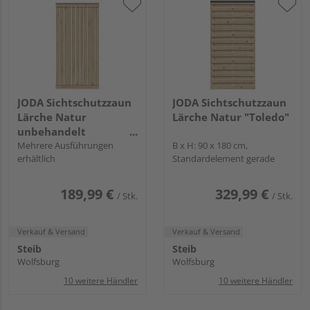
JODA Sichtschutzzaun
JODA Sichtschutzzaun
Lärche Natur
Lärche Natur "Toledo"
unbehandelt
"Faaborg"
Mehrere Ausführungen
B x H: 90 x 180 cm,
erhältlich
Standardelement gerade
189,99 €
329,99 €
/ Stk.
/ Stk.
Verkauf & Versand
Verkauf & Versand
Steib
Steib
Wolfsburg
Wolfsburg
10 weitere Händler
10 weitere Händler