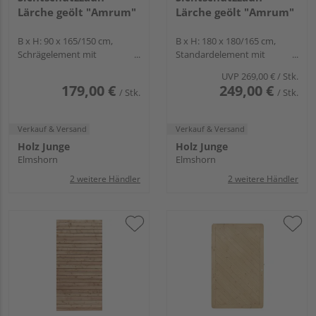
Lärche geölt "Amrum"
Lärche geölt "Amrum"
B x H: 90 x 165/150 cm,
B x H: 180 x 180/165 cm,
Schrägelement mit
Standardelement mit
Kronenbogen und Gitter
Kronenbogen und Gitter
UVP
269,00 €
/ Stk.
179,00 €
249,00 €
/ Stk.
/ Stk.
Verkauf & Versand
Verkauf & Versand
Holz Junge
Holz Junge
Elmshorn
Elmshorn
2 weitere Händler
2 weitere Händler