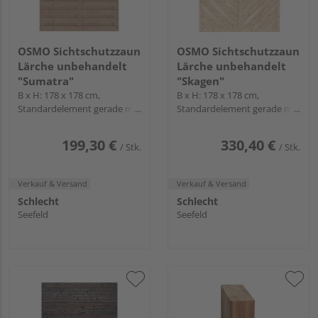
OSMO Sichtschutzzaun
OSMO Sichtschutzzaun
Lärche unbehandelt
Lärche unbehandelt
"Sumatra"
"Skagen"
B x H: 178 x 178 cm,
B x H: 178 x 178 cm,
Standardelement gerade mit
Standardelement gerade mit
Gitter
Gitter
199,30 €
330,40 €
/ Stk.
/ Stk.
Verkauf & Versand
Verkauf & Versand
Schlecht
Schlecht
Seefeld
Seefeld