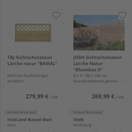
T&J Sichtschutzzaun
JODA Sichtschutzzaun
Lärche natur "BAIKAL"
Lärche Natur
"Rhombus II"
Mehrere Ausführungen
B x H: 180 x 180 cm,
erhältlich
Standardelement gerade, 28
Lamellen
279,99 €
269,99 €
/ Stk.
/ Stk.
Verkauf & Versand
Verkauf & Versand
HolzLand Bunzel Marl
Steib
Marl
Wolfsburg