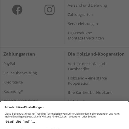
Versand und Lieferung
Zahlungsarten
Serviceleistungen
HQ-Produkte:
Montageanleitungen
Zahlungsarten
Die HolzLand-Kooperation
PayPal
Vorteile der HolzLand-
Fachhändler
Onlineüberweisung
HolzLand – eine starke
Kreditkarte
Kooperation
Rechnung*
Ihre Karriere bei HolzLand
*Bonität vorausgesetzt
Holz-Lexikon
Bauanleitungen
HolzLand Mitglieder-Bereich