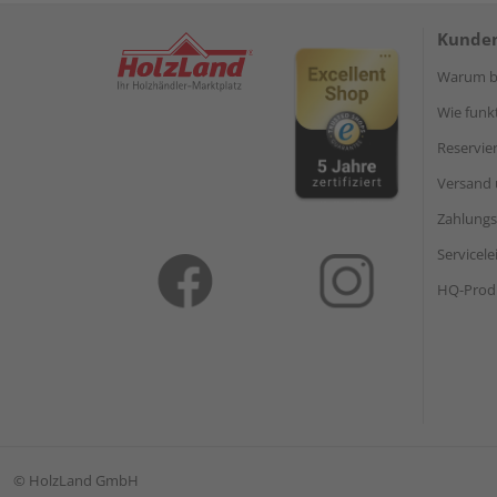
Kunden
Warum be
Wie funkt
Reservie
Versand 
Zahlungs
Servicel
HQ-Prod
©
HolzLand GmbH