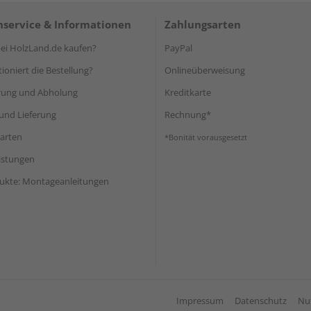
service & Informationen
Zahlungsarten
i HolzLand.de kaufen?
PayPal
ioniert die Bestellung?
Onlineüberweisung
rung und Abholung
Kreditkarte
und Lieferung
Rechnung*
arten
*Bonität vorausgesetzt
eistungen
ukte: Montageanleitungen
Impressum
Datenschutz
Nu