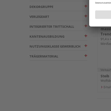
DEKORGRUPPE
VERLEGEART
PARA
INTEGRIERTER TRITTSCHALL
massi
Trend
KANTENAUSBILDUNG
91,4 x 
Minifa
NUTZUNGSKLASSE GEWERBLICH
TRÄGERMATERIAL
Verkauf
Steib
Wolfsb
Erhäl