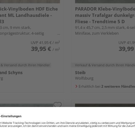
ick-Vinylboden HDF Eiche
PARADOR Klebe-Vinylbod
nt ML Landhausdiele -
massiv Trafalgar dunkelg
l3
Fliese - Trendtime 5 D
23 cm, 9 mm stark,
91,4 x 45,7 cm, 2,5 mm stark, 4-sei
onprägestruktur, 4-seitig
Minifase, zum Verkleben
ase, Angle-Angle
UVP
41,95 €
/ m²
UVP
41,9
39,95 €
39,99
/ m²
 & Versand
durch Ihren Händler
Verkauf & Versand
durch Ihren Händl
and Schyns
Steib
rg
Wolfsburg
Erhältlich bei
2 weiteren Händle