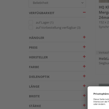
HQ Kl
Merga
VERFÜGBARKEIT
24ma
152 x 
auf Lager
(1)
Synchr
auf Vorbestellung verfügbar
(3)
Mikrof
HÄNDLER
PREIS
Verkauf
HERSTELLER
HolzL
Siegbu
FARBE
DIELENOPTIK
LÄNGE
BREITE
STÄRKE