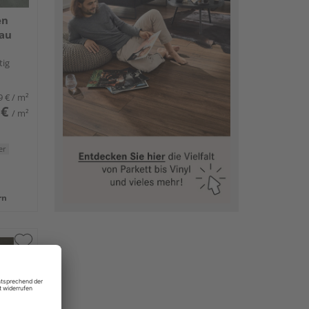
en
rau
tig
9 €
/ m²
 €
/ m²
er
rn