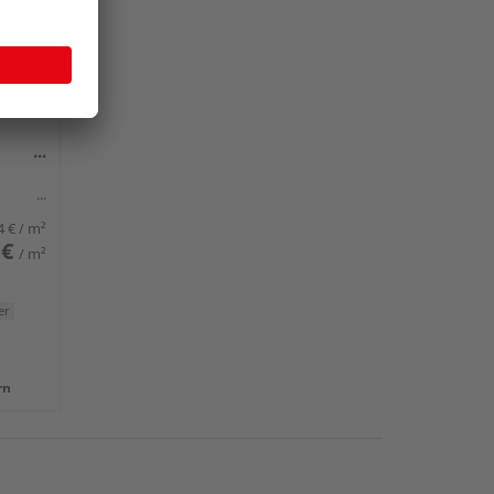
en
4 €
/ m²
 €
/ m²
er
rn