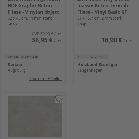
HDF Graphit Beton
massiv Beton Termoli
Fliese - Vinylan object
Fliese - Vinyl Basic KF
62 x 45 cm, 11 mm stark,
61 x 45,7 cm, 2 mm stark,
Snap
Snap
UVP
59,90 €
/ m²
56,95 €
18,90 €
/ m²
/ m²
Verkauf & Versand
Verkauf & Versand
Spitzer
HolzLand Stoellger
Augsburg
Langenhagen
1 weiterer Händler