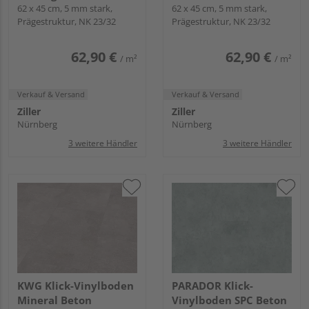
lackiert Fliese - Samoa
62 x 45 cm, 5 mm stark,
lackiert Fliese - Samoa
62 x 45 cm, 5 mm stark,
Prägestruktur, NK 23/32
Prägestruktur, NK 23/32
62,90 €
62,90 €
/ m²
/ m²
Verkauf & Versand
Verkauf & Versand
Ziller
Ziller
Nürnberg
Nürnberg
3 weitere Händler
3 weitere Händler
KWG Klick-Vinylboden
PARADOR Klick-
Mineral Beton
Vinylboden SPC Beton