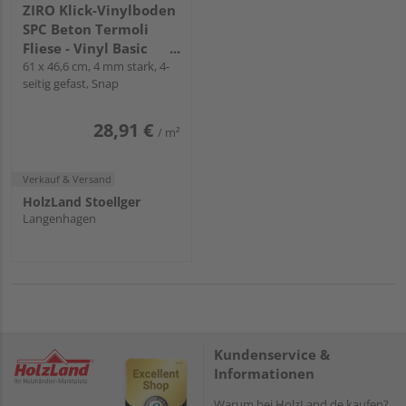
ZIRO Klick-Vinylboden
SPC Beton Termoli
Fliese - Vinyl Basic
Rigid
61 x 46,6 cm, 4 mm stark, 4-
seitig gefast, Snap
28,91 €
/ m²
Verkauf & Versand
HolzLand Stoellger
Langenhagen
Kundenservice &
Informationen
Warum bei HolzLand.de kaufen?