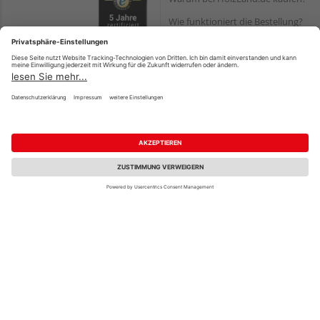
Wie funktioniert die Bestellung?
Reservierung und Abholung
Versand und Lieferung
Zahlungsarten
Serviceleistungen
HQ-Produkte:
Montageanleitungen
Zahlungsarten
Die HolzLand-Kooperation
PayPal
Vorteile der HolzLand-
Fachhändler
Onlineüberweisung
HolzLand – eine starke
Kreditkarte
Kooperation
Rechnung*
Ihre Karriere bei HolzLand
*Bonität vorausgesetzt
Holz-Lexikon