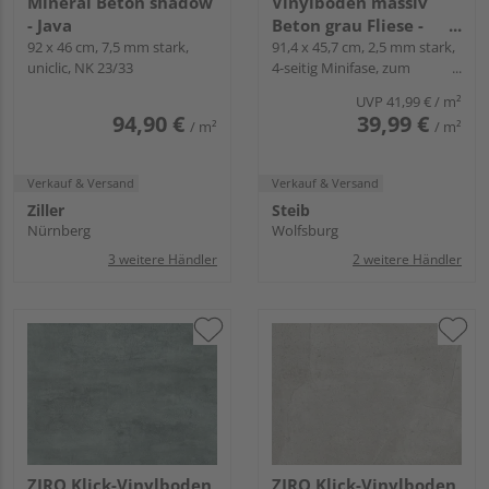
Mineral Beton shadow
Vinylboden massiv
- Java
Beton grau Fliese -
92 x 46 cm, 7,5 mm stark,
Trendtime 5 D
91,4 x 45,7 cm, 2,5 mm stark,
uniclic, NK 23/33
4-seitig Minifase, zum
Verkleben
UVP
41,99 €
/ m²
94,90 €
39,99 €
/ m²
/ m²
Verkauf & Versand
Verkauf & Versand
Ziller
Steib
Nürnberg
Wolfsburg
3 weitere Händler
2 weitere Händler
ZIRO Klick-Vinylboden
ZIRO Klick-Vinylboden