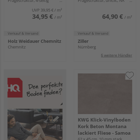
Prägestruktur, 4-seitig
Prägestruktur, uniclic, NK
Mikrofase, Angle-Angle
23/32
UVP
39,95 €
/ m²
34,95 €
64,90 €
/ m²
/ m²
Verkauf & Versand
Verkauf & Versand
Holz Weidauer Chemnitz
Ziller
Chemnitz
Nürnberg
6 weitere Händler
KWG Klick-Vinylboden
Kork Beton Montana
lackiert Fliese - Samoa
62 x 45 cm, 10 mm stark,