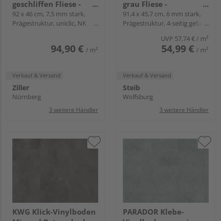
geschliffen Fliese -
grau Fliese -
Java
92 x 46 cm, 7,5 mm stark,
Trendtime 5
91,4 x 45,7 cm, 6 mm stark,
Prägestruktur, uniclic, NK
Prägestruktur, 4-seitig gefast,
23/33
Angle-Angle
UVP
57,74 €
/ m²
94,90 €
54,99 €
/ m²
/ m²
Verkauf & Versand
Verkauf & Versand
Ziller
Steib
Nürnberg
Wolfsburg
3 weitere Händler
3 weitere Händler
KWG Klick-Vinylboden
PARADOR Klebe-