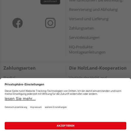
Reservierung und Abholung
Versand und Lieferung
Zahlungsarten
Serviceleistungen
HQ-Produkte:
Montageanleitungen
Zahlungsarten
Die HolzLand-Kooperation
PayPal
Vorteile der HolzLand-
Fachhändler
Onlineüberweisung
HolzLand – eine starke
Kreditkarte
Kooperation
Rechnung*
Ihre Karriere bei HolzLand
*Bonität vorausgesetzt
Holz-Lexikon
Bauanleitungen