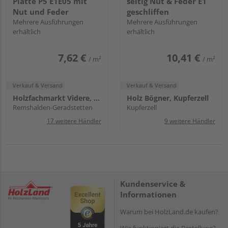
Platte P5 E1E05 mit
seitig Nut & Feder E1
Nut und Feder
geschliffen
Mehrere Ausführungen
Mehrere Ausführungen
erhältlich
erhältlich
7,62 €
10,41 €
/ m²
/ m²
Verkauf & Versand
Verkauf & Versand
Holzfachmarkt Videre, Remshalden
Holz Bögner, Kupferzell
Remshalden-Geradstetten
Kupferzell
17 weitere Händler
9 weitere Händler
Kundenservice &
Informationen
Warum bei HolzLand.de kaufen?
Wie funktioniert die Bestellung?