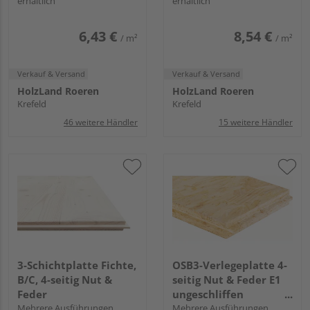
erhältlich
erhältlich
6,43 €
8,54 €
/ m²
/ m²
Verkauf & Versand
Verkauf & Versand
HolzLand Roeren
HolzLand Roeren
Krefeld
Krefeld
46 weitere Händler
15 weitere Händler
3-Schichtplatte Fichte,
OSB3-Verlegeplatte 4-
B/C, 4-seitig Nut &
seitig Nut & Feder E1
Feder
ungeschliffen
Mehrere Ausführungen
(Paketabnahme)
Mehrere Ausführungen