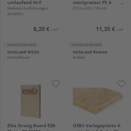
umlaufend N+F
contiprotect P5 4-
Mehrere Ausführungen
seitig Nut & Feder
2510 x 635 x 18 mm
erhältlich
8,20 €
11,35 €
/ m²
/ m²
Verkauf & Versand
Verkauf & Versand
HolzLand Wicht
HolzLand Roeren
Hückelhoven
Krefeld
Elka Strong Board ESB-
OSB3-Verlegeplatte 4-