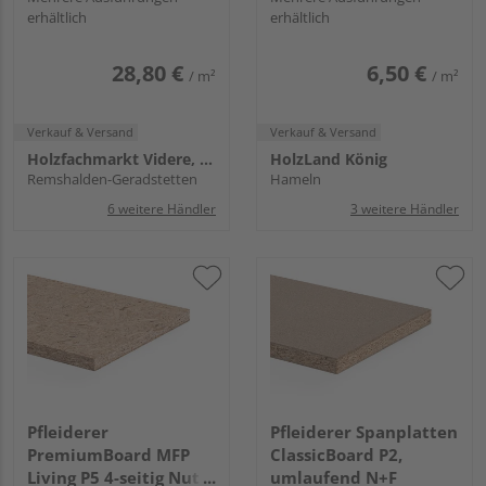
erhältlich
erhältlich
28,80 €
6,50 €
/ m²
/ m²
Verkauf & Versand
Verkauf & Versand
Holzfachmarkt Videre, Remshalden
HolzLand König
Remshalden-Geradstetten
Hameln
6 weitere Händler
3 weitere Händler
Pfleiderer
Pfleiderer Spanplatten
PremiumBoard MFP
ClassicBoard P2,
Living P5 4-seitig Nut &
umlaufend N+F