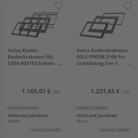
Velux Kombi-
Velux Eindeckrahmen
Eindeckrahmen EKL
EDLS FFKF08 2100 für
CK04 4031E3 Schiefer
Lichtlösung 3-in-1
Schichtstück für TRIO
Schiefer, Kupfer
klarlack
1.165,01 €
1.231,65 €
/ Stk.
/ Stk.
Verkauf & Versand
Verkauf & Versand
HolzLand Jacobsen
HolzLand Jacobsen
Marne
Marne
1 weiterer Händler
1 weiterer Händler