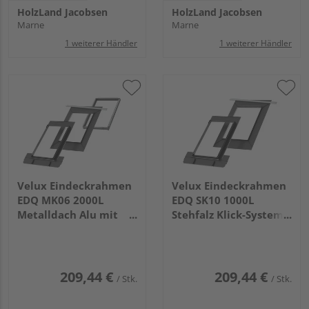
HolzLand Jacobsen
HolzLand Jacobsen
Marne
Marne
1 weiterer Händler
1 weiterer Händler
Velux Eindeckrahmen
Velux Eindeckrahmen
EDQ MK06 2000L
EDQ SK10 1000L
Metalldach Alu mit
Stehfalz Klick-System,
BDX+BFX
Alu grau inkl. BFX
209,44 €
209,44 €
/ Stk.
/ Stk.