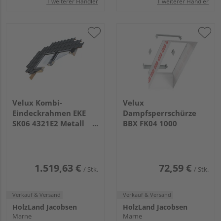
1 weiterer Händler
1 weiterer Händler
Velux Kombi-
Velux
Eindeckrahmen EKE
Dampfsperrschürze
SK06 4321E2 Metall
BBX FK04 1000
Stehfalz DUO weiß
Titanzink
1.519,63 €
72,59 €
/ Stk.
/ Stk.
Verkauf & Versand
Verkauf & Versand
HolzLand Jacobsen
HolzLand Jacobsen
Marne
Marne