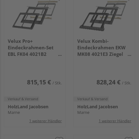
Velux Pro+
Velux Kombi-
Eindeckrahmen-Set
Eindeckrahmen EKW
EBL FK04 4021B2
MK08 4021E3 Ziegel
horizontal zweifach
hoch/Welle für DUO
integriert
klarlack
815,15 €
828,24 €
/ Stk.
/ Stk.
Verkauf & Versand
Verkauf & Versand
HolzLand Jacobsen
HolzLand Jacobsen
Marne
Marne
1 weiterer Händler
1 weiterer Händler