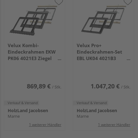
Velux Kombi-
Velux Pro+
Eindeckrahmen EKW
Eindeckrahmen-Set
PK06 4021E3 Ziegel
EBL UK04 4021B3
hoch/Welle für DUO
horizontal zweifach
klarlack
integriert
869,89 €
1.047,20 €
/ Stk.
/ Stk.
Verkauf & Versand
Verkauf & Versand
HolzLand Jacobsen
HolzLand Jacobsen
Marne
Marne
1 weiterer Händler
1 weiterer Händler