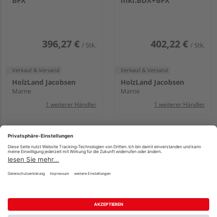
BFX
inkl.BDX+BFX
396,27 €
402,22 €
/ Stk.
/ Stk.
Verkauf & Versand
Verkauf & Versand
HolzLand Jacobsen
HolzLand Jacobsen
Marne
Marne
1 weiterer Händler
1 weiterer Händler
Velux Kombi-
Velux Kombi-
Eindeckrahmen /25cm
Eindeckrahmen 10-