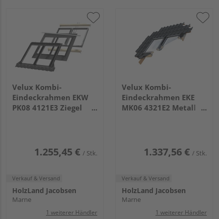
Velux Kombi-
Velux Kombi-
Eindeckrahmen EKW
Eindeckrahmen EKE
PK08 4121E3 Ziegel
MK06 4321E2 Metall
hoch/Welle DUO
Stehfalz DUO weiß
klarlack Kupfer
Titanzink
1.255,45 €
1.337,56 €
/ Stk.
/ Stk.
Verkauf & Versand
Verkauf & Versand
HolzLand Jacobsen
HolzLand Jacobsen
Marne
Marne
1 weiterer Händler
1 weiterer Händler