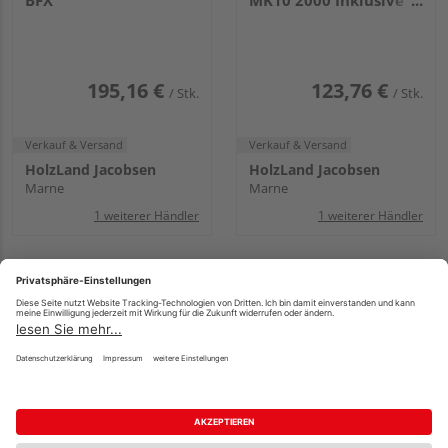
BFX
MK10 2000 Inklusive
BFX und
Wasserableitrinne
195,16 €
123,76 €
/ Stk.
/ Stk.
Verkauf & Versand
Verkauf & Versand
HolzLand Jacobsen
HolzLand Jacobsen
Marne
Marne
1 weiterer Händler
1 weiterer Händler
Velux Dämm- u.
Velux Dämm- u.
Anschluss-Set BDX
Anschluss-Set BDX