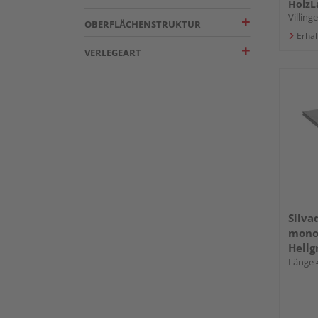
HolzL
Villin
OBERFLÄCHENSTRUKTUR
Erhäl
VERLEGEART
Silva
mono
Hellg
längs
Länge 
180 