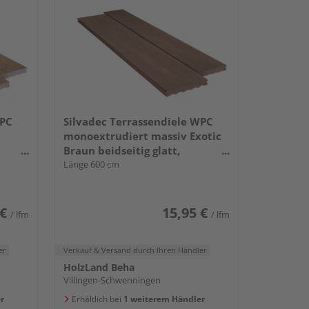
WPC
Silvadec Terrassendiele WPC
monoextrudiert massiv Exotic
Braun beidseitig glatt,
 Nut,
längsseitige Nut, Elegance - 23 x
Länge 600 cm
138 mm
 €
15,95 €
/ lfm
/ lfm
er
Verkauf & Versand
durch Ihren Händler
HolzLand Beha
Villingen-Schwenningen
r
Erhältlich bei
1 weiterem Händler