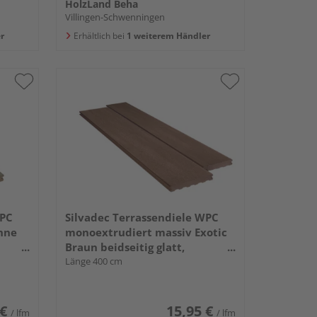
HolzLand Beha
Villingen-Schwenningen
r
Erhältlich bei
1 weiterem Händler
WPC
Silvadec Terrassendiele WPC
nne
monoextrudiert massiv Exotic
Braun beidseitig glatt,
ère -
längsseitige Nut, Elegance - 23 x
Länge 400 cm
138 mm
 €
15,95 €
/ lfm
/ lfm