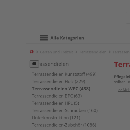
Alle Kategorien
Home
Garten und Freizeit
Terrassendielen
Terrassen
Ter
Terrassendielen
Terrassendielen Kunststoff (499)
Pflegele
Terrassendielen Holz (229)
sollten u
Terrassendielen WPC (438)
>> Meh
Terrassendielen BPC (63)
Terrassendielen HPL (5)
Terrassendielen-Schrauben (160)
Unterkonstruktion (121)
Terrassendielen-Zubehör (1086)