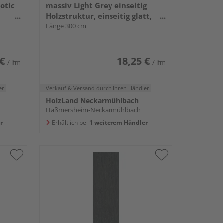
otic
massiv Light Grey einseitig
Holzstruktur, einseitig glatt,
- 23 x
Premium - 22,5 x 138 mm
Länge 300 cm
 €
18,25 €
/ lfm
/ lfm
er
Verkauf & Versand
durch Ihren Händler
HolzLand Neckarmühlbach
Haßmersheim-Neckarmühlbach
r
Erhältlich bei
1 weiterem Händler