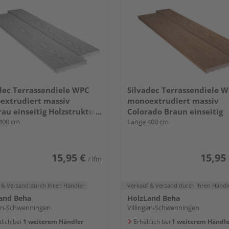
dec Terrassendiele WPC
Silvadec Terrassendiele 
extrudiert massiv
monoextrudiert massiv
rau einseitig Holzstruktur,
Colorado Braun einseitig
seitige Nut, Elegance - 23 x
400 cm
Holzstruktur, längsseitige
Länge 400 cm
mm
Elegance - 23 x 138 mm
15,95 €
15,95
/ lfm
 & Versand
durch Ihren Händler
Verkauf & Versand
durch Ihren Händl
and Beha
HolzLand Beha
gen-Schwenningen
Villingen-Schwenningen
tlich bei
1 weiterem Händler
Erhältlich bei
1 weiterem Händle