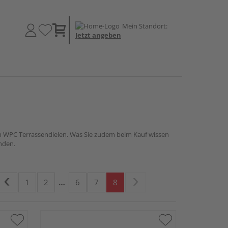
Mein Standort:
Jetzt angeben
von WPC Terrassendielen. Was Sie zudem beim Kauf wissen
enden.
1
2
…
6
7
8