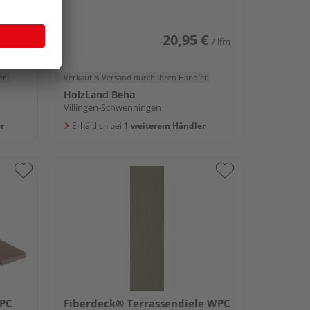
180 mm
 €
20,95 €
/ lfm
/ lfm
er
Verkauf & Versand
durch Ihren Händler
HolzLand Beha
Villingen-Schwenningen
r
Erhältlich bei
1 weiterem Händler
WPC
Fiberdeck® Terrassendiele WPC