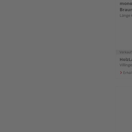
monoe
Braun
längs
Länge 
138 
Verkauf
HolzL
Villin
Erhäl