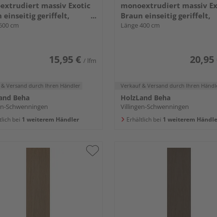
xtrudiert massiv Exotic
monoextrudiert massiv Ex
 einseitig geriffelt,
Braun einseitig geriffelt,
seitige Nut, Elegance - 23 x
600 cm
längsseitige Nut, Elegance 
Länge 400 cm
mm
180 mm
15,95 €
20,95
/ lfm
 & Versand
durch Ihren Händler
Verkauf & Versand
durch Ihren Händl
and Beha
HolzLand Beha
gen-Schwenningen
Villingen-Schwenningen
tlich bei
1 weiterem Händler
Erhältlich bei
1 weiterem Händle