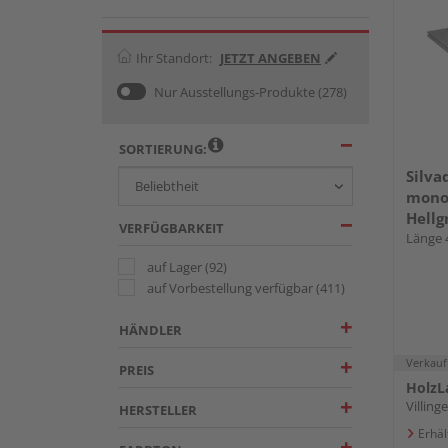
Ihr Standort:
JETZT ANGEBEN
Nur Ausstellungs-Produkte
(278)
SORTIERUNG:
Silva
mono
Hellg
VERFÜGBARKEIT
längs
Länge 
138 
auf Lager
(92)
auf Vorbestellung verfügbar
(411)
HÄNDLER
Verkauf
PREIS
HolzL
Villin
HERSTELLER
Erhäl