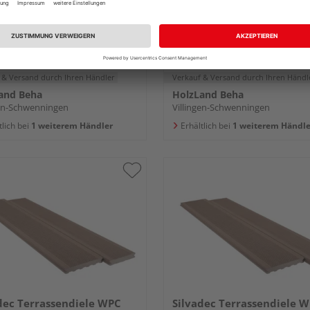
mm
180 mm
15,95 €
20,95
/ lfm
 & Versand
durch Ihren Händler
Verkauf & Versand
durch Ihren Händl
and Beha
HolzLand Beha
gen-Schwenningen
Villingen-Schwenningen
tlich bei
1 weiterem Händler
Erhältlich bei
1 weiterem Händle
dec Terrassendiele WPC
Silvadec Terrassendiele 