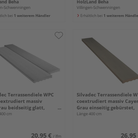
and Beha
HolzLand Beha
gen-Schwenningen
Villingen-Schwenningen
tlich bei
1 weiterem Händler
Erhältlich bei
1 weiterem Händle
dec Terrassendiele WPC
Silvadec Terrassendiele 
extrudiert massiv
coextrudiert massiv Caye
rau beidseitig glatt,
Grau einseitig gebürstet,
seitige Nut, Elegance - 23 x
400 cm
längsseitige Nut, Atmosph
Länge 400 cm
mm
23 x 180 mm
20,95 €
26,95
/ lfm