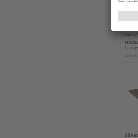
138 
Verkauf
HolzL
Villin
Erhäl
Silva