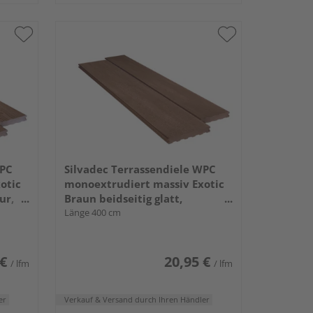
WPC
Silvadec Terrassendiele WPC
otic
monoextrudiert massiv Exotic
ur,
Braun beidseitig glatt,
- 23 x
längsseitige Nut, Elegance - 23 x
Länge 400 cm
180 mm
 €
20,95 €
/ lfm
/ lfm
er
Verkauf & Versand
durch Ihren Händler