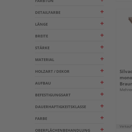
FARBTON
DETAILFARBE
LÄNGE
BREITE
STÄRKE
MATERIAL
Silva
HOLZART / DEKOR
monoe
AUFBAU
Braun
Profil
Mehrer
BEFESTIGUNGSART
Elega
DAUERHAFTIGKEITSKLASSE
FARBE
Verkauf
OBERFLÄCHENBEHANDLUNG