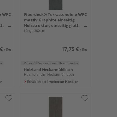
le WPC
Fiberdeck® Terrassendiele WPC
massiv Graphite einseitig
t,
Holzstruktur, einseitig glatt,
Vintage - 22,5 x 138 mm
Länge 300 cm
 €
17,75 €
/ lfm
/ lfm
er
Verkauf & Versand
durch Ihren Händler
HolzLand Neckarmühlbach
Haßmersheim-Neckarmühlbach
r
Erhältlich bei
1 weiterem Händler