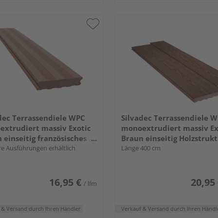
dec Terrassendiele WPC
Silvadec Terrassendiele 
xtrudiert massiv Exotic
monoextrudiert massiv Ex
 einseitig französisches
Braun einseitig Holzstrukt
, längsseitige Nut,
e Ausführungen erhältlich
längsseitige Nut, Elegance 
Länge 400 cm
nce - 23 x 138 mm
180 mm
16,95 €
20,95
/ lfm
 & Versand
durch Ihren Händler
Verkauf & Versand
durch Ihren Händl