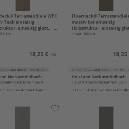
deck® Terrassendiele WPC
Fiberdeck® Terrassendie
v Teak einseitig
massiv Ipé einseitig
truktur, einseitig glatt,
Holzstruktur, einseitig glat
um - 22,5 x 138 mm
300 cm
Premium - 22,5 x 138 mm
Länge 300 cm
18,25 €
18,25
/ lfm
 & Versand
durch Ihren Händler
Verkauf & Versand
durch Ihren Händl
and Neckarmühlbach
HolzLand Neckarmühlbach
rsheim-Neckarmühlbach
Haßmersheim-Neckarmühlbach
tlich bei
1 weiterem Händler
Erhältlich bei
1 weiterem Händle