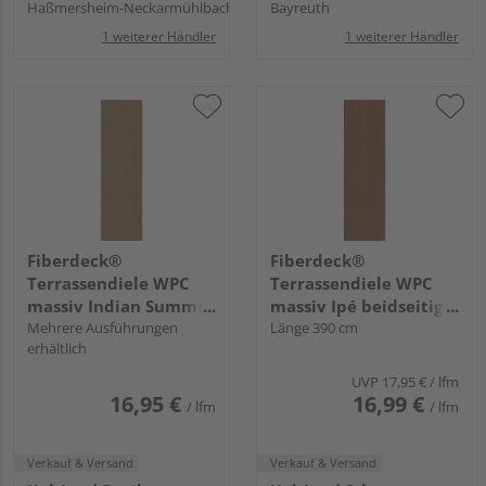
Haßmersheim-Neckarmühlbach
Bayreuth
1 weiterer Händler
1 weiterer Händler
Fiberdeck®
Fiberdeck®
Terrassendiele WPC
Terrassendiele WPC
massiv Indian Summer
massiv Ipé beidseitig
einseitig Holzstruktur,
Mehrere Ausführungen
glatt, längsseitige Nut,
Länge 390 cm
erhältlich
einseitig glatt,
Exotics - 22,5 x 138
längsseitige Nut,
mm
UVP
17,95 €
/ lfm
Harmony - 22,5 x 138
16,95 €
16,99 €
/ lfm
/ lfm
mm
Verkauf & Versand
Verkauf & Versand