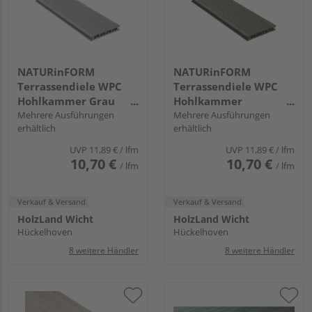
NATURinFORM
NATURinFORM
Terrassendiele WPC
Terrassendiele WPC
Hohlkammer Grau
Hohlkammer
einseitig genutet,
Mehrere Ausführungen
Anthrazit einseitig
Mehrere Ausführungen
erhältlich
erhältlich
einseitig geriffelt,
genutet, einseitig
längsseitige Nut, DIE
geriffelt, längsseitige
UVP
11,89 €
/ lfm
UVP
11,89 €
/ lfm
KOMPAKTE - 21 x 139
Nut, DIE KOMPAKTE -
10,70 €
10,70 €
/ lfm
/ lfm
mm
21 x 139 mm
Verkauf & Versand
Verkauf & Versand
HolzLand Wicht
HolzLand Wicht
Hückelhoven
Hückelhoven
8 weitere Händler
8 weitere Händler