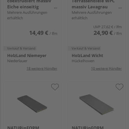
coextrudiert massiv
Terrassendiele WPC
Eiche einseitig
massiv Lavagrau
Holzstruktur, einseitig
Mehrere Ausführungen
einseitig Holzstruktur,
Mehrere Ausführungen
erhältlich
erhältlich
individuell
einseitig glatt,
strukturiert,
längsseitige Nut, DIE
UVP
27,62 €
/ lfm
längsseitige Nut,
EXKLUSIVE - 21 x 162
14,49 €
24,90 €
/ lfm
/ lfm
Primo+ - 20 x 140 mm
mm
Verkauf & Versand
Verkauf & Versand
HolzLand Niemeyer
HolzLand Wicht
Niederlauer
Hückelhoven
18 weitere Händler
10 weitere Händler
NATURinFORM
NATURinFORM