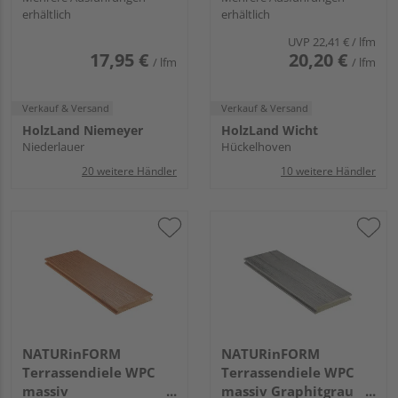
erhältlich
erhältlich
längsseitige Nut,
einseitig Holzstruktur,
TuraPico - 21 x 140
längsseitige Nut, DIE
UVP
22,41 €
/ lfm
mm
NATURLINIE - 21 x 140
17,95 €
20,20 €
/ lfm
/ lfm
mm
Verkauf & Versand
Verkauf & Versand
HolzLand Niemeyer
HolzLand Wicht
Niederlauer
Hückelhoven
20 weitere Händler
10 weitere Händler
NATURinFORM
NATURinFORM
Terrassendiele WPC
Terrassendiele WPC
massiv
massiv Graphitgrau