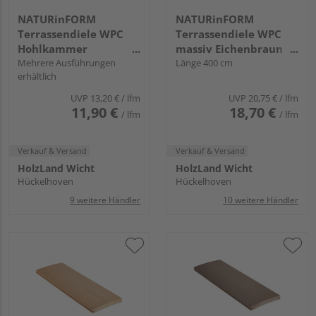
NATURinFORM
NATURinFORM
Terrassendiele WPC
Terrassendiele WPC
Hohlkammer
massiv Eichenbraun
Graphitgrau einseitig
Mehrere Ausführungen
einseitig Holzstruktur,
Länge 400 cm
erhältlich
genutet, einseitig
einseitig glatt,
geriffelt, längsseitige
Clipmontage_laengsseitig,
UVP
13,20 €
/ lfm
UVP
20,75 €
/ lfm
Nut, DIE KOMPAKTE
DIE SMARTE
11,90 €
18,70 €
/ lfm
/ lfm
plus - 21 x 140 mm
NATURLINIE - 19 x 139
mm
Verkauf & Versand
Verkauf & Versand
HolzLand Wicht
HolzLand Wicht
Hückelhoven
Hückelhoven
9 weitere Händler
10 weitere Händler