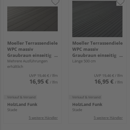
Moeller Terrassendiele
Moeller Terrassendiele
WPC massiv
WPC massiv
Graubraun einseitig
Graubraun einseitig
glatt Terrafina massiv
Mehrere Ausführungen
genutet Terrafina
Länge 500 cm
erhältlich
- 21 x 146 mm
massiv - 21 x 146 mm
UVP
19,46 €
/ lfm
UVP
19,46 €
/ lfm
16,95 €
16,95 €
/ lfm
/ lfm
Verkauf & Versand
Verkauf & Versand
HolzLand Funk
HolzLand Funk
Stade
Stade
5 weitere Händler
5 weitere Händler