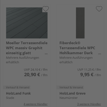
Moeller Terrassendiele
Fiberdeck®
WPC massiv Graphit
Terrassendiele WPC
einseitig glatt
Hohlkammer Dark
Terrafina massiv XL -
Mehrere Ausführungen
Grey einseitig
Mehrere Ausführungen
erhältlich
erhältlich
21 x 196 mm
Holzstruktur, einseitig
glatt, längsseitige Nut,
UVP
24,10 €
/ lfm
UVP
11,25 €
/ lfm
Premium - 22,5 x 138
20,90 €
9,95 €
/ lfm
/ lfm
mm
Verkauf & Versand
Verkauf & Versand
HolzLand Funk
HolzLand Greve
Stade
Neumünster
4 weitere Händler
3 weitere Händler