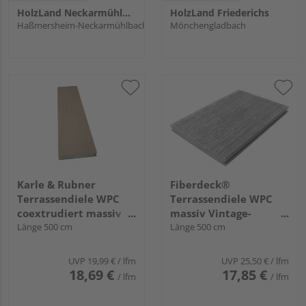
HolzLand Neckarmühlbach
HolzLand Friederichs
Haßmersheim-Neckarmühlbach
Mönchengladbach
Karle & Rubner
Fiberdeck®
Terrassendiele WPC
Terrassendiele WPC
coextrudiert massiv
massiv Vintage-
Eiche einseitig
Länge 500 cm
Holzstruktur / glatt
Länge 500 cm
Holzstruktur, einseitig
Vintage Linar Grey
glatt, Clipmontage
Fiberdeck - 23 x 210
UVP
19,99 €
/ lfm
UVP
25,50 €
/ lfm
Nut, TERRACON®
mm
18,69 €
17,85 €
/ lfm
/ lfm
Piazza Pro - 25 x 140
mm