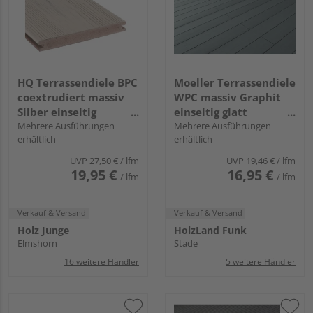
HQ Terrassendiele BPC
Moeller Terrassendiele
coextrudiert massiv
WPC massiv Graphit
Silber einseitig
einseitig glatt
Holzstruktur,
Mehrere Ausführungen
Terrafina massiv - 21 x
Mehrere Ausführungen
erhältlich
erhältlich
längsseitige Nut, Tura -
146 mm
23 x 190 mm
UVP
27,50 €
/ lfm
UVP
19,46 €
/ lfm
19,95 €
16,95 €
/ lfm
/ lfm
Verkauf & Versand
Verkauf & Versand
Holz Junge
HolzLand Funk
Elmshorn
Stade
16 weitere Händler
5 weitere Händler