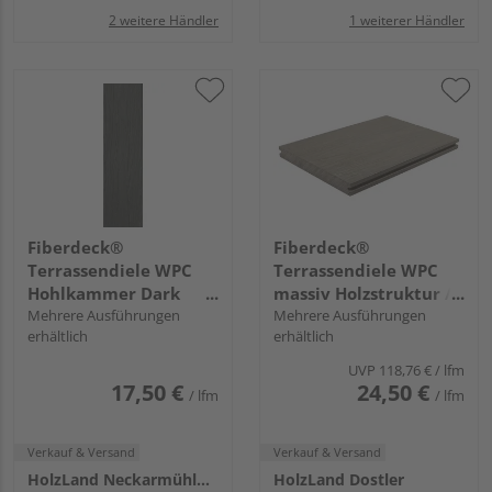
2 weitere Händler
1 weiterer Händler
Fiberdeck®
Fiberdeck®
Terrassendiele WPC
Terrassendiele WPC
Hohlkammer Dark
massiv Holzstruktur /
Grey einseitig
Mehrere Ausführungen
glatt Light Grey - 23 x
Mehrere Ausführungen
erhältlich
erhältlich
Holzstruktur, einseitig
210 mm
glatt, längsseitige Nut,
UVP
118,76 €
/ lfm
Premium - 22,5 x 210
17,50 €
24,50 €
/ lfm
/ lfm
mm
Verkauf & Versand
Verkauf & Versand
HolzLand Neckarmühlbach
HolzLand Dostler