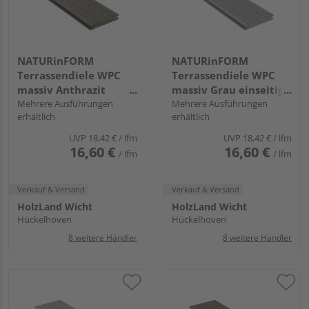
NATURinFORM
NATURinFORM
Terrassendiele WPC
Terrassendiele WPC
massiv Anthrazit
massiv Grau einseitig
einseitig genutet,
Mehrere Ausführungen
genutet, einseitig
Mehrere Ausführungen
erhältlich
erhältlich
einseitig geriffelt,
geriffelt,
Clipmontage_unterseitig
Clipmontage_unterseitig
UVP
18,42 €
/ lfm
UVP
18,42 €
/ lfm
Nut, DIE KOMPAKTE -
Nut, DIE KOMPAKTE -
16,60 €
16,60 €
/ lfm
/ lfm
21 x 139 mm
21 x 139 mm
Verkauf & Versand
Verkauf & Versand
HolzLand Wicht
HolzLand Wicht
Hückelhoven
Hückelhoven
8 weitere Händler
8 weitere Händler