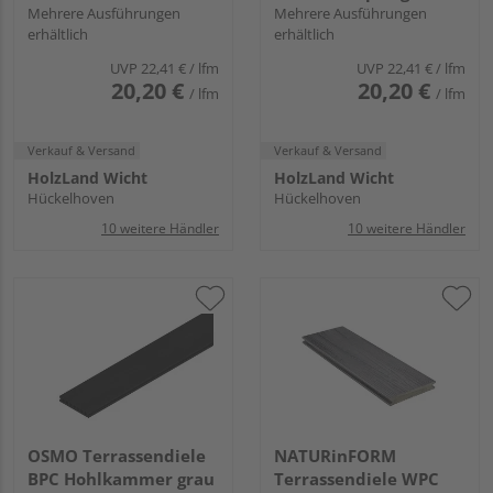
Bernsteinbraun
Mehrere Ausführungen
einseitig Holzstruktur,
Mehrere Ausführungen
erhältlich
erhältlich
einseitig Holzstruktur,
längsseitige Nut, DIE
längsseitige Nut, DIE
NATURLINIE - 21 x 140
UVP
22,41 €
/ lfm
UVP
22,41 €
/ lfm
NATURLINIE - 21 x 140
mm
20,20 €
20,20 €
/ lfm
/ lfm
mm
Verkauf & Versand
Verkauf & Versand
HolzLand Wicht
HolzLand Wicht
Hückelhoven
Hückelhoven
10 weitere Händler
10 weitere Händler
OSMO Terrassendiele
NATURinFORM
BPC Hohlkammer grau
Terrassendiele WPC