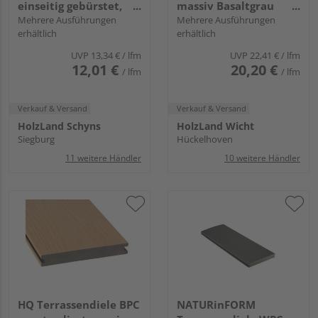
einseitig gebürstet,
massiv Basaltgrau
einseitig geriffelt,
Mehrere Ausführungen
einseitig Holzstruktur,
Mehrere Ausführungen
erhältlich
erhältlich
längsseitige Nut,
längsseitige Nut, DIE
MULTI-DECK - 25 x 150
NATURLINIE - 21 x 140
UVP
13,34 €
/ lfm
UVP
22,41 €
/ lfm
mm
mm
12,01 €
20,20 €
/ lfm
/ lfm
Verkauf & Versand
Verkauf & Versand
HolzLand Schyns
HolzLand Wicht
Siegburg
Hückelhoven
11 weitere Händler
10 weitere Händler
HQ Terrassendiele BPC
NATURinFORM