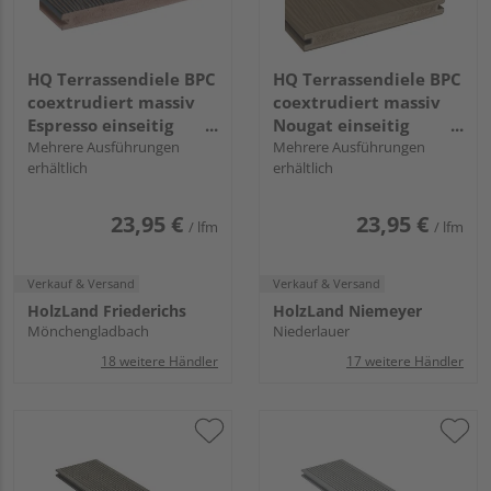
HQ Terrassendiele BPC
HQ Terrassendiele BPC
coextrudiert massiv
coextrudiert massiv
Espresso einseitig
Nougat einseitig
Holzstruktur,
Mehrere Ausführungen
Holzstruktur,
Mehrere Ausführungen
erhältlich
erhältlich
längsseitige Nut, Tura -
längsseitige Nut, Tura -
21 x 190 mm
21 x 190 mm
23,95 €
23,95 €
/ lfm
/ lfm
Verkauf & Versand
Verkauf & Versand
HolzLand Friederichs
HolzLand Niemeyer
Mönchengladbach
Niederlauer
18 weitere Händler
17 weitere Händler