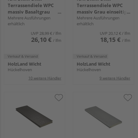
Terrassendiele WPC
Terrassendiele WPC
massiv Basaltgrau
massiv Grau einseitig
einseitig Holzstruktur,
Mehrere Ausführungen
Holzstruktur, einseitig
Mehrere Ausführungen
erhältlich
erhältlich
einseitig glatt,
fein geriffelt,
längsseitige Nut, DIE
längsseitige Nut, DIE
UVP
28,99 €
/ lfm
UVP
20,12 €
/ lfm
EXKLUSIVE - 21 x 162
KERNIGE - 21 x 140 mm
26,10 €
18,15 €
/ lfm
/ lfm
mm
Verkauf & Versand
Verkauf & Versand
HolzLand Wicht
HolzLand Wicht
Hückelhoven
Hückelhoven
10 weitere Händler
9 weitere Händler