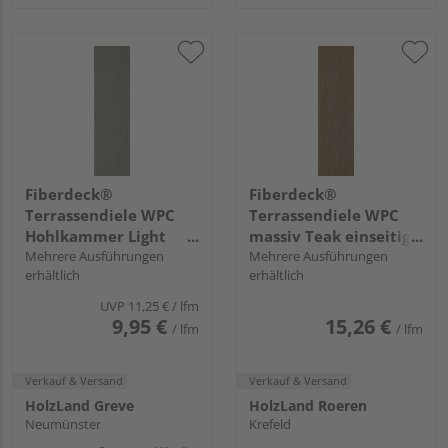
Fiberdeck®
Fiberdeck®
Terrassendiele WPC
Terrassendiele WPC
Hohlkammer Light
massiv Teak einseitig
Grey einseitig
Mehrere Ausführungen
Holzstruktur, einseitig
Mehrere Ausführungen
erhältlich
erhältlich
Holzstruktur, einseitig
glatt, längsseitige Nut,
glatt, längsseitige Nut,
Premium - 22,5 x 138
UVP
11,25 €
/ lfm
Premium - 22,5 x 138
mm
9,95 €
15,26 €
/ lfm
/ lfm
mm
Verkauf & Versand
Verkauf & Versand
HolzLand Greve
HolzLand Roeren
Neumünster
Krefeld