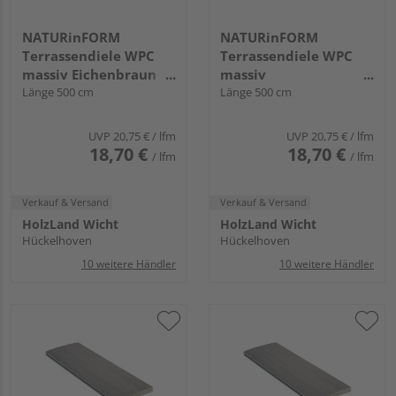
NATURinFORM
NATURinFORM
Terrassendiele WPC
Terrassendiele WPC
massiv Eichenbraun
massiv
einseitig Holzstruktur,
Länge 500 cm
Kastanienbraun
Länge 500 cm
einseitig glatt,
einseitig Holzstruktur,
Clipmontage_laengsseitig,
einseitig glatt,
UVP
20,75 €
/ lfm
UVP
20,75 €
/ lfm
DIE SMARTE
Clipmontage_laengsseitig,
18,70 €
18,70 €
/ lfm
/ lfm
NATURLINIE - 19 x 139
DIE SMARTE
mm
NATURLINIE - 19 x 139
Verkauf & Versand
mm
Verkauf & Versand
HolzLand Wicht
HolzLand Wicht
Hückelhoven
Hückelhoven
10 weitere Händler
10 weitere Händler