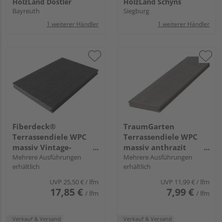
HolzLand Dostler
HolzLand Schyns
Bayreuth
Siegburg
1 weiterer Händler
1 weiterer Händler
Fiberdeck®
TraumGarten
Terrassendiele WPC
Terrassendiele WPC
massiv Vintage-
massiv anthrazit
Holzstruktur / glatt
Mehrere Ausführungen
einseitig geriffelt,
Mehrere Ausführungen
erhältlich
erhältlich
Graphite Vintage - 23 x
einseitig glatt,
210 mm
längsseitige Nut,
UVP
25,50 €
/ lfm
UVP
11,99 €
/ lfm
DreamDeck - 21 x 125
17,85 €
7,99 €
/ lfm
/ lfm
mm
Verkauf & Versand
Verkauf & Versand