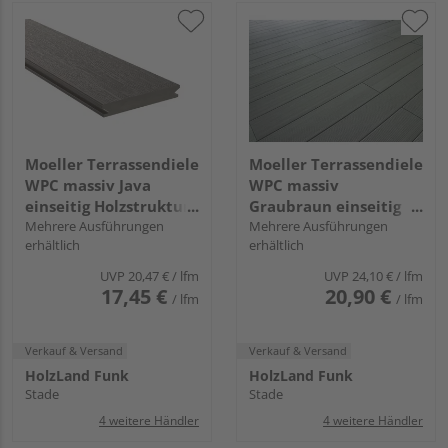
Moeller Terrassendiele
Moeller Terrassendiele
WPC massiv Java
WPC massiv
einseitig Holzstruktur
Graubraun einseitig
Terrafina lounge - 21 x
Mehrere Ausführungen
geriffelt Terrafina
Mehrere Ausführungen
erhältlich
erhältlich
146 mm
massiv XL - 21 x 196
mm
UVP
20,47 €
/ lfm
UVP
24,10 €
/ lfm
17,45 €
20,90 €
/ lfm
/ lfm
Verkauf & Versand
Verkauf & Versand
HolzLand Funk
HolzLand Funk
Stade
Stade
4 weitere Händler
4 weitere Händler