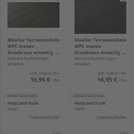
Moeller Terrassendiele
Moeller Terrassendiele
WPC massiv
WPC massiv
Graubraun einseitig
Graubraun einseitig
glatt Terrafina massiv
Mehrere Ausführungen
genutet Terrafina
Mehrere Ausführungen
erhältlich
erhältlich
- 21 x 146 mm
massiv - 21 x 146 mm
UVP
19,46 €
/ lfm
UVP
19,46 €
/ lfm
16,95 €
16,95 €
/ lfm
/ lfm
Verkauf & Versand
Verkauf & Versand
HolzLand Funk
HolzLand Funk
Stade
Stade
5 weitere Händler
5 weitere Händler