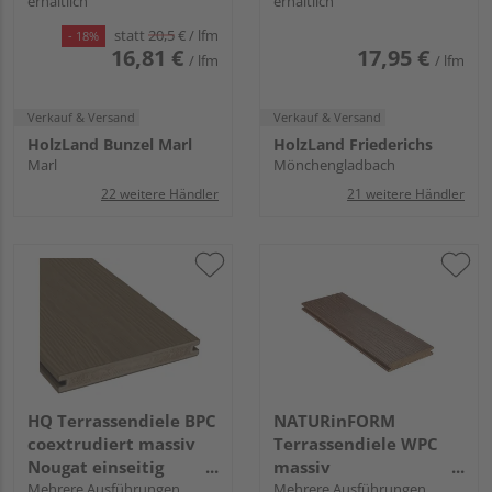
erhältlich
erhältlich
längsseitige Nut,
längsseitige Nut,
TuraPico - 23 x 140
TuraPico - 21 x 140
statt
20,5
€
/ lfm
- 18%
mm
mm
16,81 €
17,95 €
/ lfm
/ lfm
Verkauf & Versand
Verkauf & Versand
HolzLand Bunzel Marl
HolzLand Friederichs
Marl
Mönchengladbach
22 weitere Händler
21 weitere Händler
HQ Terrassendiele BPC
NATURinFORM
coextrudiert massiv
Terrassendiele WPC
Nougat einseitig
massiv
Holzstruktur,
Mehrere Ausführungen
Kastanienbraun
Mehrere Ausführungen