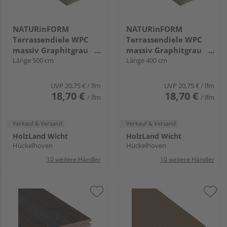
NATURinFORM
NATURinFORM
Terrassendiele WPC
Terrassendiele WPC
massiv Graphitgrau
massiv Graphitgrau
einseitig Holzstruktur,
Länge 500 cm
einseitig Holzstruktur,
Länge 400 cm
einseitig glatt,
einseitig glatt,
Clipmontage_laengsseitig,
Clipmontage_laengsseitig,
UVP
20,75 €
/ lfm
UVP
20,75 €
/ lfm
DIE SMARTE
DIE SMARTE
18,70 €
18,70 €
/ lfm
/ lfm
NATURLINIE - 19 x 139
NATURLINIE - 19 x 139
mm
mm
Verkauf & Versand
Verkauf & Versand
HolzLand Wicht
HolzLand Wicht
Hückelhoven
Hückelhoven
10 weitere Händler
10 weitere Händler