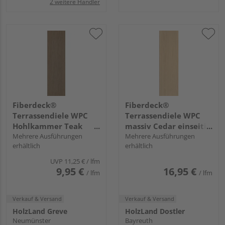
2 weitere Händler
Fiberdeck®
Fiberdeck®
Terrassendiele WPC
Terrassendiele WPC
Hohlkammer Teak
massiv Cedar einseitig
einseitig Holzstruktur,
Mehrere Ausführungen
Holzstruktur, einseitig
Mehrere Ausführungen
erhältlich
erhältlich
einseitig glatt,
glatt, längsseitige Nut,
längsseitige Nut,
Harmony - 22,5 x 138
UVP
11,25 €
/ lfm
Premium - 22,5 x 138
mm
9,95 €
16,95 €
/ lfm
/ lfm
mm
Verkauf & Versand
Verkauf & Versand
HolzLand Greve
HolzLand Dostler
Neumünster
Bayreuth