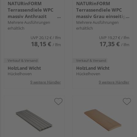
NATURinFORM
NATURinFORM
Terrassendiele WPC
Terrassendiele WPC
massiv Anthrazit
massiv Grau einseitig
einseitig Holzstruktur,
Mehrere Ausführungen
Holzstruktur, einseitig
Mehrere Ausführungen
erhältlich
erhältlich
einseitig fein geriffelt,
glatt,
längsseitige Nut, DIE
Clipmontage_laengsseitig,
UVP
20,12 €
/ lfm
UVP
19,27 €
/ lfm
KERNIGE - 21 x 140 mm
DIE SMARTE - 19 x 139
18,15 €
17,35 €
/ lfm
/ lfm
mm
Verkauf & Versand
Verkauf & Versand
HolzLand Wicht
HolzLand Wicht
Hückelhoven
Hückelhoven
9 weitere Händler
9 weitere Händler