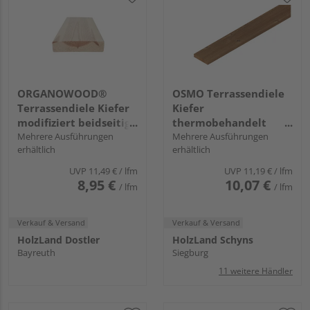
ORGANOWOOD®
OSMO Terrassendiele
Terrassendiele Kiefer
Kiefer
modifiziert beidseitig
thermobehandelt
gehobelt Select + FT
Mehrere Ausführungen
einseitig geriffelt,
Mehrere Ausführungen
erhältlich
erhältlich
Profile - 28 x 120 mm
einseitig glatt,
längsseitige Hohlkehle
UVP
11,49 €
/ lfm
UVP
11,19 €
/ lfm
- 25 x 140 mm
8,95 €
10,07 €
/ lfm
/ lfm
Verkauf & Versand
Verkauf & Versand
HolzLand Dostler
HolzLand Schyns
Bayreuth
Siegburg
11 weitere Händler