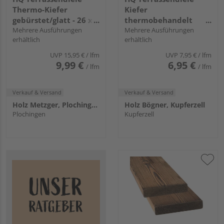
Thermo-Kiefer
Kiefer
gebürstet/glatt - 26 x
thermobehandelt
140 mm
Mehrere Ausführungen
einseitig gebürstet,
Mehrere Ausführungen
erhältlich
erhältlich
einseitig glatt,
längsseitige Hohlkehle
UVP
15,95 €
/ lfm
UVP
7,95 €
/ lfm
- 26 x 115 mm
9,99 €
6,95 €
/ lfm
/ lfm
Verkauf & Versand
Verkauf & Versand
Holz Metzger, Plochingen
Holz Bögner, Kupferzell
Plochingen
Kupferzell