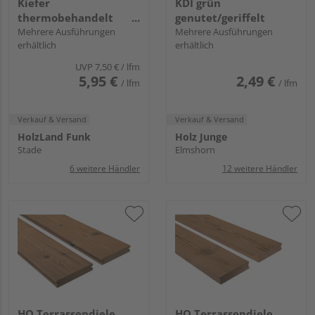
Kiefer
KDI grün
thermobehandelt
genutet/geriffelt
glatt
Mehrere Ausführungen
Mehrere Ausführungen
erhältlich
erhältlich
UVP
7,50 €
/ lfm
5,95 €
2,49 €
/ lfm
/ lfm
Verkauf & Versand
Verkauf & Versand
HolzLand Funk
Holz Junge
Stade
Elmshorn
6 weitere Händler
12 weitere Händler
HQ Terrassendiele
HQ Terrassendiele