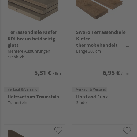
Terrassendiele Kiefer
Swero Terrassendiele
KDI braun beidseitig
Kiefer
glatt
thermobehandelt
Mehrere Ausführungen
einseitig gebürstet,
Länge 300 cm
erhältlich
einseitig genutet,
Schrauben|unterseitige
Nut, Decking - 26 x 115
5,31 €
6,95 €
/ lfm
/ lfm
mm
Verkauf & Versand
Verkauf & Versand
Holzzentrum Traunstein
HolzLand Funk
Traunstein
Stade