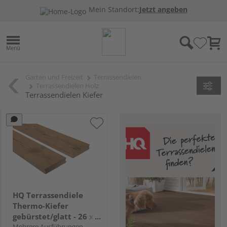
Mein Standort:
Jetzt angeben
Garten und Freizeit
Terrassendielen
Terrassendielen Holz
Terrassendielen Kiefer
HQ Terrassendiele
Thermo-Kiefer
gebürstet/glatt - 26 x
115 mm
Mehrere Ausführungen