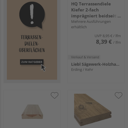
HQ Terrassendiele
Kiefer 2-fach
imprägniert beidseitig
glatt - 28 x 145 mm
Mehrere Ausführungen
erhältlich
UVP
8,95 €
/ lfm
8,39 €
/ lfm
Verkauf & Versand
Liebl Sägewerk-Holzhandlung KG
Erding / Kehr