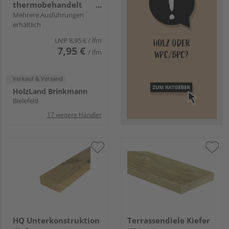
thermobehandelt
massiv einseitig
Mehrere Ausführungen
erhältlich
gebürstet, einseitig
glatt, längsseitige Nut
UVP
8,95 €
/ lfm
- 26 x 138 mm
7,95 €
/ lfm
Verkauf & Versand
HolzLand Brinkmann
Bielefeld
17 weitere Händler
HQ Unterkonstruktion
Terrassendiele Kiefer