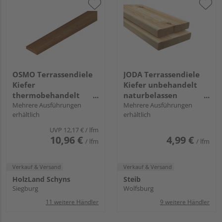
OSMO Terrassendiele
JODA Terrassendiele
Kiefer
Kiefer unbehandelt
thermobehandelt
naturbelassen
einseitig gebürstet,
Mehrere Ausführungen
beidseitig
Mehrere Ausführungen
erhältlich
erhältlich
einseitig geriffelt,
französisches Profil -
längsseitige Hohlkehle
27 x 145 mm
UVP
12,17 €
/ lfm
- 25 x 140 mm
10,96 €
4,99 €
/ lfm
/ lfm
Verkauf & Versand
Verkauf & Versand
HolzLand Schyns
Steib
Siegburg
Wolfsburg
11 weitere Händler
9 weitere Händler