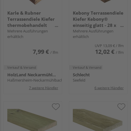
Karle & Rubner
Kebony Terrassendiele
Terrassendiele Kiefer
Kiefer Kebony®
thermobehandelt
einseitig glatt - 28 x
einseitig gebürstet,
Mehrere Ausführungen
120 mm
Mehrere Ausführungen
erhältlich
erhältlich
einseitig glatt,
Clipmontage Nut,
UVP
13,09 €
/ lfm
TERRACON® - 26 x 140
7,99 €
12,02 €
/ lfm
/ lfm
mm
Verkauf & Versand
Verkauf & Versand
HolzLand Neckarmühlbach
Schlecht
Haßmersheim-Neckarmühlbach
Seefeld
7 weitere Händler
6 weitere Händler