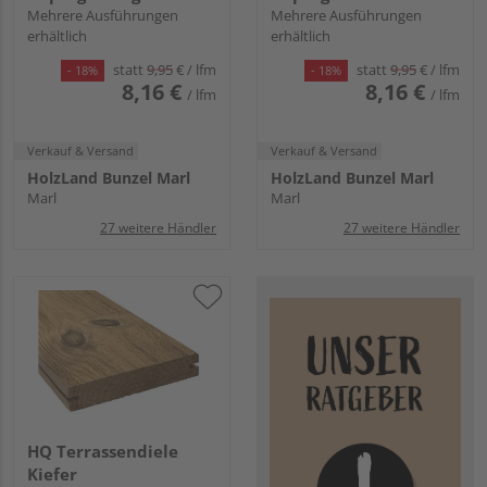
beidseitig glatt - 28 x
Mehrere Ausführungen
beidseitig glatt - 28 x
Mehrere Ausführungen
erhältlich
erhältlich
145 mm
145 mm
statt
9,95
€
/ lfm
statt
9,95
€
/ lfm
- 18%
- 18%
8,16 €
8,16 €
/ lfm
/ lfm
Verkauf & Versand
Verkauf & Versand
HolzLand Bunzel Marl
HolzLand Bunzel Marl
Marl
Marl
27 weitere Händler
27 weitere Händler
HQ Terrassendiele
Kiefer