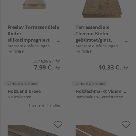
Frøslev Terrassendiele
Terrassendiele
Kiefer
Thermo-Kiefer
silikatimprägniert
gebürstet/glatt,
beidseitig glatt - 26 x
Mehrere Ausführungen
längsseitige Hohlkehle
Mehrere Ausführungen
erhältlich
erhältlich
118 mm
UVP
8,99 €
/ lfm
7,99 €
10,33 €
/ lfm
/ lfm
Verkauf & Versand
Verkauf & Versand
HolzLand Greve
Holzfachmarkt Videre, Remshalden
Neumünster
Remshalden-Geradstetten
1 weiterer Händler