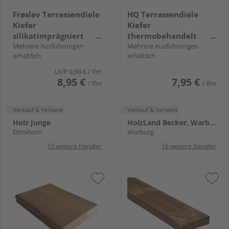
Frøslev Terrassendiele
HQ Terrassendiele
Kiefer
Kiefer
silikatimprägniert
thermobehandelt
beidseitig glatt - 26 x
Mehrere Ausführungen
massiv einseitig
Mehrere Ausführungen
erhältlich
erhältlich
142 mm
gebürstet, einseitig
glatt, längsseitige Nut
UVP
9,99 €
/ lfm
- 26 x 115 mm
8,95 €
7,95 €
/ lfm
/ lfm
Verkauf & Versand
Verkauf & Versand
Holz Junge
HolzLand Becker, Warburg
Elmshorn
Warburg
10 weitere Händler
16 weitere Händler