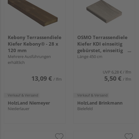
Kebony Terrassendiele
OSMO Terrassendiele
Kiefer Kebony® - 28 x
Kiefer KDI einseitig
120 mm
gebürstet, einseitig
Mehrere Ausführungen
glatt, Kiefer - 27 x 140
Länge 450 cm
erhältlich
mm
UVP
6,28 €
/ lfm
13,09 €
5,50 €
/ lfm
/ lfm
Verkauf & Versand
Verkauf & Versand
HolzLand Niemeyer
HolzLand Brinkmann
Niederlauer
Bielefeld