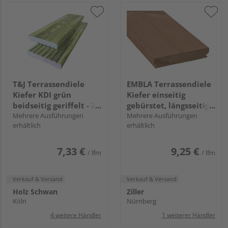
T&J Terrassendiele
EMBLA Terrassendiele
Kiefer KDI grün
Kiefer einseitig
beidseitig geriffelt - 25
gebürstet, längsseitige
x 145 mm
Mehrere Ausführungen
Nut - 26 x 140 mm
Mehrere Ausführungen
erhältlich
erhältlich
7,33 €
9,25 €
/ lfm
/ lfm
Verkauf & Versand
Verkauf & Versand
Holz Schwan
Ziller
Köln
Nürnberg
4 weitere Händler
1 weiterer Händler