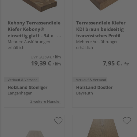
Kebony Terrassendiele
Terrassendiele Kiefer
Kiefer Kebony®
KDI braun beidseitig
einseitig glatt - 34 x
französisches Profil
145 mm
Mehrere Ausführungen
Mehrere Ausführungen
erhältlich
erhältlich
UVP
20,59 €
/ lfm
19,39 €
7,95 €
/ lfm
/ lfm
Verkauf & Versand
Verkauf & Versand
HolzLand Stoellger
HolzLand Dostler
Langenhagen
Bayreuth
2 weitere Händler