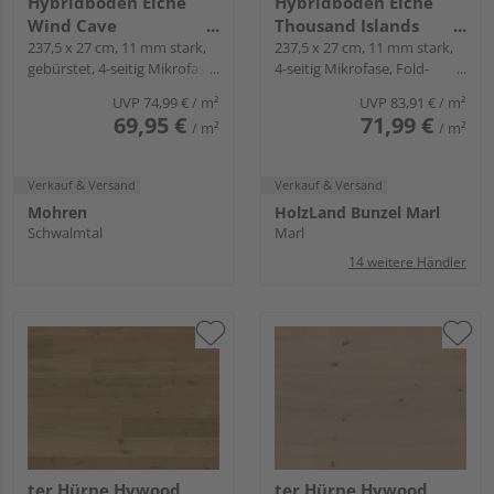
Hybridboden Eiche
Hybridboden Eiche
Wind Cave
Thousand Islands
Landhausdiele lackiert
237,5 x 27 cm, 11 mm stark,
Landhausdiele natur-
237,5 x 27 cm, 11 mm stark,
gebürstet, 4-seitig Mikrofase,
4-seitig Mikrofase, Fold-
ausdrucksstark -
geölt extramatt ruhig -
Fold-Down
Down
Noblesse Collection
Noblesse Collection
UVP
74,99 €
/ m²
UVP
83,91 €
/ m²
69,95 €
71,99 €
/ m²
/ m²
Verkauf & Versand
Verkauf & Versand
Mohren
HolzLand Bunzel Marl
Schwalmtal
Marl
14 weitere Händler
ter Hürne Hywood
ter Hürne Hywood