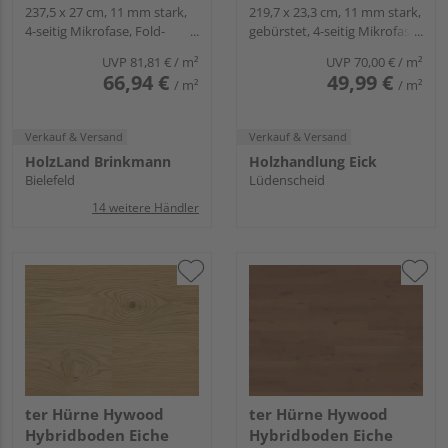
Landhausdiele natur-
237,5 x 27 cm, 11 mm stark,
Landhausdiele lackiert
219,7 x 23,3 cm, 11 mm stark,
4-seitig Mikrofase, Fold-
gebürstet, 4-seitig Mikrofase,
geölt extramatt
ausgeglichen - CLASSIC
Down
Fold-Down
natürlich - Noblesse
COLLECTION
UVP
81,81 €
/ m²
UVP
70,00 €
/ m²
Collection
66,94 €
49,99 €
/ m²
/ m²
Verkauf & Versand
Verkauf & Versand
HolzLand Brinkmann
Holzhandlung Eick
Bielefeld
Lüdenscheid
14 weitere Händler
ter Hürne Hywood
ter Hürne Hywood
Hybridboden Eiche
Hybridboden Eiche