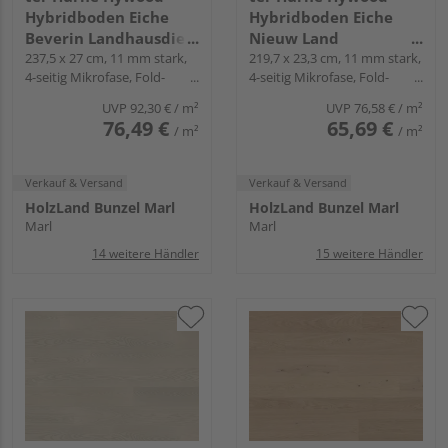
Hybridboden Eiche
Hybridboden Eiche
Beverin Landhausdiele
Nieuw Land
natur-geölt extramatt
237,5 x 27 cm, 11 mm stark,
Landhausdiele lackiert
219,7 x 23,3 cm, 11 mm stark,
4-seitig Mikrofase, Fold-
4-seitig Mikrofase, Fold-
natürlich - Noblesse
extramatt natürlich -
Down
Down
Collection
CLASSIC COLLECTION
UVP
92,30 €
/ m²
UVP
76,58 €
/ m²
76,49 €
65,69 €
/ m²
/ m²
Verkauf & Versand
Verkauf & Versand
HolzLand Bunzel Marl
HolzLand Bunzel Marl
Marl
Marl
14 weitere Händler
15 weitere Händler