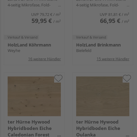
4-seitig Mikrofase, Fold-
4-seitig Mikrofase, Fold-
extramatt lebhaft -
geölt extramatt
Down
Down
Noblesse Collection
lebhaft - Noblesse
UVP
79,72 €
/ m²
UVP
81,81 €
/ m²
Collection
59,95 €
66,95 €
/ m²
/ m²
Verkauf & Versand
Verkauf & Versand
HolzLand Köhrmann
HolzLand Brinkmann
Weyhe
Bielefeld
16 weitere Händler
15 weitere Händler
ter Hürne Hywood
ter Hürne Hywood
Hybridboden Eiche
Hybridboden Eiche
Caledonian Forest
Oulanka