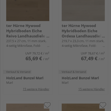
ter Hürne Hywood
ter Hürne Hywood
Hybridboden Eiche
Hybridboden Eiche
Reivo Landhausdiele
Ordesa Landhausdiele
lackiert extramatt
237,5 x 27 cm, 11 mm stark,
lackiert extramatt
219,7 x 23,3 cm, 11 mm stark,
4-seitig Mikrofase, Fold-
4-seitig Mikrofase, Fold-
lebhaft - Noblesse
ruhig - CLASSIC
Down
Down
Collection
COLLECTION
UVP
79,72 €
/ m²
UVP
78,67 €
/ m²
65,69 €
67,49 €
/ m²
/ m²
Verkauf & Versand
Verkauf & Versand
HolzLand Bunzel Marl
HolzLand Bunzel Marl
Marl
Marl
15 weitere Händler
15 weitere Händler