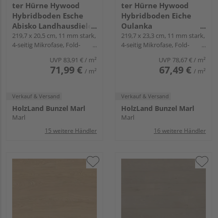
ter Hürne Hywood
ter Hürne Hywood
Hybridboden Esche
Hybridboden Eiche
Abisko Landhausdiele
Oulanka
lackiert extramatt
219,7 x 20,5 cm, 11 mm stark,
Landhausdiele lackiert
219,7 x 23,3 cm, 11 mm stark,
4-seitig Mikrofase, Fold-
4-seitig Mikrofase, Fold-
ruhig - CLASSIC
extramatt natürlich -
Down
Down
COLLECTION
CLASSIC COLLECTION
UVP
83,91 €
/ m²
UVP
78,67 €
/ m²
71,99 €
67,49 €
/ m²
/ m²
Verkauf & Versand
Verkauf & Versand
HolzLand Bunzel Marl
HolzLand Bunzel Marl
Marl
Marl
15 weitere Händler
16 weitere Händler