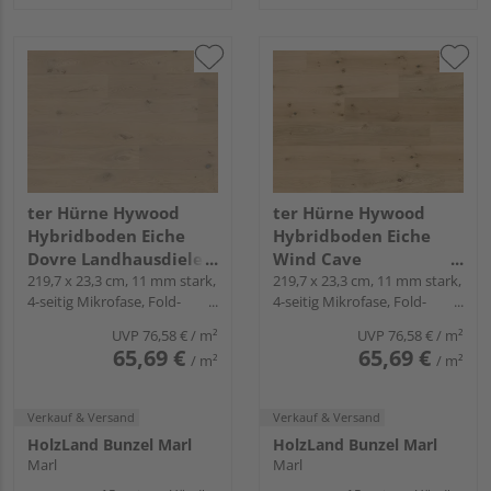
ter Hürne Hywood
ter Hürne Hywood
Hybridboden Eiche
Hybridboden Eiche
Dovre Landhausdiele
Wind Cave
lackiert extramatt
219,7 x 23,3 cm, 11 mm stark,
Landhausdiele lackiert
219,7 x 23,3 cm, 11 mm stark,
4-seitig Mikrofase, Fold-
4-seitig Mikrofase, Fold-
lebhaft - CLASSIC
extramatt lebhaft -
Down
Down
COLLECTION
CLASSIC COLLECTION
UVP
76,58 €
/ m²
UVP
76,58 €
/ m²
65,69 €
65,69 €
/ m²
/ m²
Verkauf & Versand
Verkauf & Versand
HolzLand Bunzel Marl
HolzLand Bunzel Marl
Marl
Marl