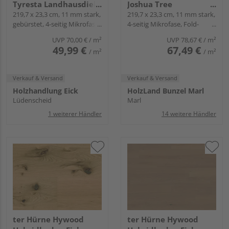
Tyresta Landhausdiele
Joshua Tree
lackiert ausgeglichen -
219,7 x 23,3 cm, 11 mm stark,
Landhausdiele lackiert
219,7 x 23,3 cm, 11 mm stark,
gebürstet, 4-seitig Mikrofase,
4-seitig Mikrofase, Fold-
CLASSIC COLLECTION
extramatt natürlich -
Fold-Down
Down
CLASSIC COLLECTION
UVP
70,00 €
/ m²
UVP
78,67 €
/ m²
49,99 €
67,49 €
/ m²
/ m²
Verkauf & Versand
Verkauf & Versand
Holzhandlung Eick
HolzLand Bunzel Marl
Lüdenscheid
Marl
1 weiterer Händler
14 weitere Händler
ter Hürne Hywood
ter Hürne Hywood