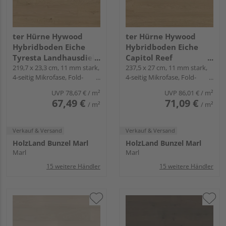
ter Hürne Hywood
ter Hürne Hywood
Hybridboden Eiche
Hybridboden Eiche
Tyresta Landhausdiele
Capitol Reef
lackiert extramatt
219,7 x 23,3 cm, 11 mm stark,
Landhausdiele lackiert
237,5 x 27 cm, 11 mm stark,
4-seitig Mikrofase, Fold-
4-seitig Mikrofase, Fold-
natürlich - CLASSIC
extramatt ruhig -
Down
Down
COLLECTION
Noblesse Collection
UVP
78,67 €
/ m²
UVP
86,01 €
/ m²
67,49 €
71,09 €
/ m²
/ m²
Verkauf & Versand
Verkauf & Versand
HolzLand Bunzel Marl
HolzLand Bunzel Marl
Marl
Marl
15 weitere Händler
15 weitere Händler