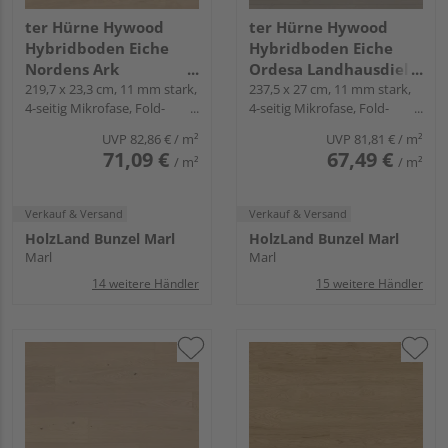
ter Hürne Hywood
ter Hürne Hywood
Hybridboden Eiche
Hybridboden Eiche
Nordens Ark
Ordesa Landhausdiele
Landhausdiele lackiert
219,7 x 23,3 cm, 11 mm stark,
lackiert extramatt
237,5 x 27 cm, 11 mm stark,
4-seitig Mikrofase, Fold-
4-seitig Mikrofase, Fold-
extramatt ruhig -
ruhig - Noblesse
Down
Down
CLASSIC COLLECTION
Collection
UVP
82,86 €
/ m²
UVP
81,81 €
/ m²
71,09 €
67,49 €
/ m²
/ m²
Verkauf & Versand
Verkauf & Versand
HolzLand Bunzel Marl
HolzLand Bunzel Marl
Marl
Marl
14 weitere Händler
15 weitere Händler