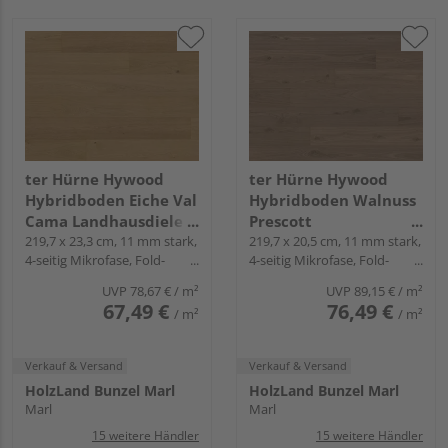
ter Hürne Hywood
ter Hürne Hywood
Hybridboden Eiche Val
Hybridboden Walnuss
Cama Landhausdiele
Prescott
lackiert extramatt
219,7 x 23,3 cm, 11 mm stark,
Landhausdiele lackiert
219,7 x 20,5 cm, 11 mm stark,
4-seitig Mikrofase, Fold-
4-seitig Mikrofase, Fold-
natürlich - CLASSIC
extramatt lebhaft -
Down
Down
COLLECTION
CLASSIC COLLECTION
UVP
78,67 €
/ m²
UVP
89,15 €
/ m²
67,49 €
76,49 €
/ m²
/ m²
Verkauf & Versand
Verkauf & Versand
HolzLand Bunzel Marl
HolzLand Bunzel Marl
Marl
Marl
15 weitere Händler
15 weitere Händler