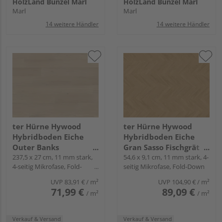
HolzLand Bunzel Marl
HolzLand Bunzel Marl
Marl
Marl
14 weitere Händler
14 weitere Händler
ter Hürne Hywood
ter Hürne Hywood
Hybridboden Eiche
Hybridboden Eiche
Outer Banks
Gran Sasso Fischgrät
Landhausdiele natur-
237,5 x 27 cm, 11 mm stark,
natur-geölt extramatt
54,6 x 9,1 cm, 11 mm stark, 4-
4-seitig Mikrofase, Fold-
seitig Mikrofase, Fold-Down
geölt extramatt ruhig -
lebhaft - Herringbone
Down
Noblesse Collection
Collection
UVP
83,91 €
/ m²
UVP
104,90 €
/ m²
71,99 €
89,09 €
/ m²
/ m²
Verkauf & Versand
Verkauf & Versand