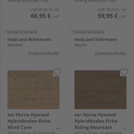
4-seitig Mikrofase, Fold-
4-seitig Mikrofase, Fold-
natürlich - Noblesse
natürlich - Noblesse
Down
Down
Collection
Collection
UVP
81,81 €
/ m²
UVP
79,72 €
/ m²
66,95 €
59,95 €
/ m²
/ m²
Verkauf & Versand
Verkauf & Versand
HolzLand Brinkmann
HolzLand Köhrmann
Bielefeld
Weyhe
16 weitere Händler
16 weitere Händler
ter Hürne Hywood
ter Hürne Hywood
Hybridboden Eiche
Hybridboden Eiche
Wind Cave
Riding Mountain
Landhausdiele lackiert
237,5 x 27 cm, 11 mm stark,
Landhausdiele natur-
237,5 x 27 cm, 11 mm stark,