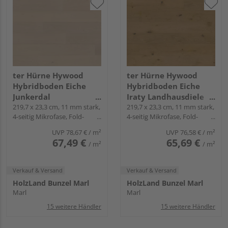
ter Hürne Hywood
ter Hürne Hywood
Hybridboden Eiche
Hybridboden Eiche
Junkerdal
Iraty Landhausdiele
Landhausdiele lackiert
219,7 x 23,3 cm, 11 mm stark,
lackiert extramatt
219,7 x 23,3 cm, 11 mm stark,
4-seitig Mikrofase, Fold-
4-seitig Mikrofase, Fold-
extramatt ruhig -
lebhaft - CLASSIC
Down
Down
CLASSIC COLLECTION
COLLECTION
UVP
78,67 €
/ m²
UVP
76,58 €
/ m²
67,49 €
65,69 €
/ m²
/ m²
Verkauf & Versand
Verkauf & Versand
HolzLand Bunzel Marl
HolzLand Bunzel Marl
Marl
Marl
15 weitere Händler
15 weitere Händler