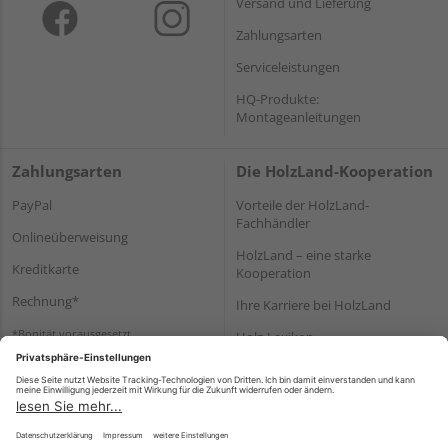
Versand und Lieferung
Zahlungsarten
Serviceleistungen
HQ-Produkte:
Montageanleitungen
Zahlungsarten
Die HolzLand-Kooperation
PayPal
Vorteile der HolzLand-
Fachhändler
Onlineüberweisung
HolzLand – eine starke
Kreditkarte
Kooperation
Rechnung*
Ihre Karriere bei HolzLand
*Bonität vorausgesetzt
Holz-Lexikon
Bauanleitungen
HolzLand Mitglieder-Bereich