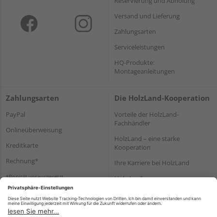
Reservierung und Abholung
Versand und Lieferung
Zahlungsarten
Serviceleistungen
HQ-Produkte:
Montageanleitungen
Zahlungsarten
Die HolzLand-Kooperation
PayPal
Vorteile der HolzLand-
Fachhändler
Onlineüberweisung
HolzLand – eine starke
Kreditkarte
Kooperation
Rechnung*
Ihre Karriere bei HolzLand
*Bonität vorausgesetzt
Holz-Lexikon
Bauanleitungen
HolzLand Mitglieder-Bereich