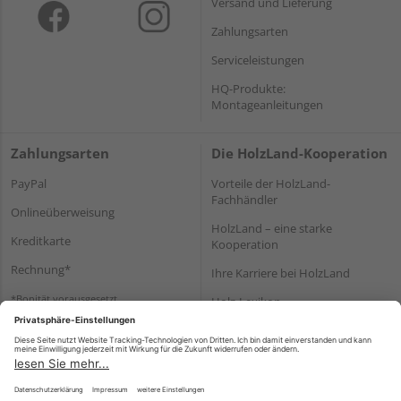
Versand und Lieferung
Zahlungsarten
Serviceleistungen
HQ-Produkte:
Montageanleitungen
Zahlungsarten
Die HolzLand-Kooperation
PayPal
Vorteile der HolzLand-
Fachhändler
Onlineüberweisung
HolzLand – eine starke
Kreditkarte
Kooperation
Rechnung*
Ihre Karriere bei HolzLand
*Bonität vorausgesetzt
Holz-Lexikon
Bauanleitungen
HolzLand Mitglieder-Bereich