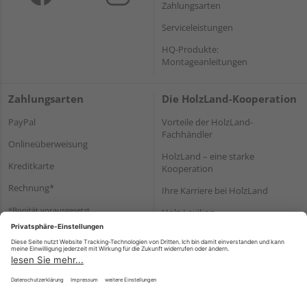
Zahlungsarten
Serviceleistungen
HQ-Produkte:
Montageanleitungen
Zahlungsarten
Die HolzLand-Kooperation
PayPal
Vorteile der HolzLand-
Fachhändler
Onlineüberweisung
HolzLand – eine starke
Kreditkarte
Kooperation
Rechnung*
Ihre Karriere bei HolzLand
*Bonität vorausgesetzt
Holz-Lexikon
Bauanleitungen
HolzLand Mitglieder-Bereich