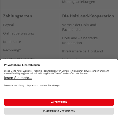
Montageanleitungen
Zahlungsarten
Die HolzLand-Kooperation
PayPal
Vorteile der HolzLand-
Fachhändler
Onlineüberweisung
HolzLand – eine starke
Kreditkarte
Kooperation
Rechnung*
Ihre Karriere bei HolzLand
*Bonität vorausgesetzt
Holz-Lexikon
Bauanleitungen
HolzLand Mitglieder-Bereich
Impressum
Datenschutz
Nutzungsbedingungen
Barrierefreiheitserklärung
Vertrag widerrufen