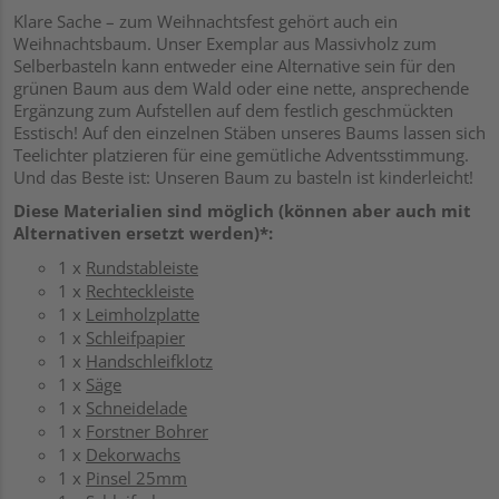
Klare Sache – zum Weihnachtsfest gehört auch ein
Weihnachtsbaum. Unser Exemplar aus Massivholz zum
Selberbasteln kann entweder eine Alternative sein für den
grünen Baum aus dem Wald oder eine nette, ansprechende
Ergänzung zum Aufstellen auf dem festlich geschmückten
Esstisch! Auf den einzelnen Stäben unseres Baums lassen sich
Teelichter platzieren für eine gemütliche Adventsstimmung.
Und das Beste ist: Unseren Baum zu basteln ist kinderleicht!
Diese Materialien sind möglich (können aber auch mit
Alternativen ersetzt werden)*:
1 x
Rundstableiste
1 x
Rechteckleiste
1 x
Leimholzplatte
1 x
Schleifpapier
1 x
Handschleifklotz
1 x
Säge
1 x
Schneidelade
1 x
Forstner Bohrer
1 x
Dekorwachs
1 x
Pinsel 25mm