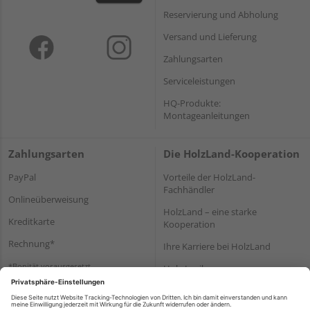
Reservierung und Abholung
Versand und Lieferung
Zahlungsarten
Serviceleistungen
HQ-Produkte:
Montageanleitungen
Zahlungsarten
Die HolzLand-Kooperation
PayPal
Vorteile der HolzLand-
Fachhändler
Onlineüberweisung
HolzLand – eine starke
Kreditkarte
Kooperation
Rechnung*
Ihre Karriere bei HolzLand
*Bonität vorausgesetzt
Holz-Lexikon
Bauanleitungen