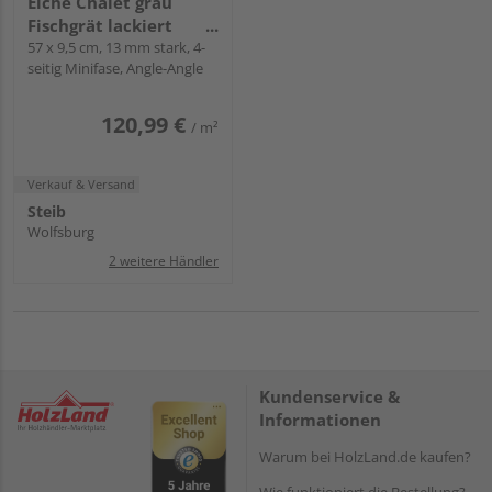
Eiche Chalet grau
Fischgrät lackiert
extramatt Living Plus -
57 x 9,5 cm, 13 mm stark, 4-
seitig Minifase, Angle-Angle
Trendtime 3
120,99 €
/ m²
Verkauf & Versand
Steib
Wolfsburg
2 weitere Händler
Kundenservice &
Informationen
Warum bei HolzLand.de kaufen?
Wie funktioniert die Bestellung?