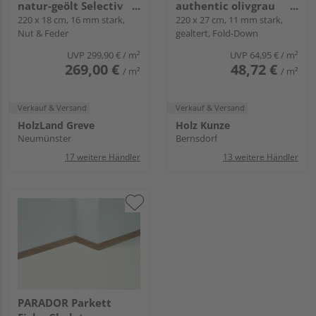
natur-geölt Selectiv
authentic olivgrau
oleovera - Serie 4000
220 x 18 cm, 16 mm stark,
Landhausdiele natur-
220 x 27 cm, 11 mm stark,
Nut & Feder
gealtert, Fold-Down
geölt - HD 400
UVP
299,90 €
/ m²
UVP
64,95 €
/ m²
269,00 €
48,72 €
/ m²
/ m²
Verkauf & Versand
Verkauf & Versand
HolzLand Greve
Holz Kunze
Neumünster
Bernsdorf
17 weitere Händler
13 weitere Händler
PARADOR Parkett