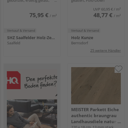
gebürstet, 4-seitig gefast,
gealtert, Fold-Down
longlife PC 200
Fold-Down
UVP
60,95 €
/ m²
75,95 €
48,77 €
/ m²
/ m²
Verkauf & Versand
Verkauf & Versand
SHZ Saalfelder Holz-Zentrum
Holz Kunze
Saalfeld
Bernsdorf
25 weitere Händler
MEISTER Parkett Eiche
authentic braungrau
Landhausdiele natur-
geölt - PD 400 Longlife
220 x 18 cm, 13 mm stark,