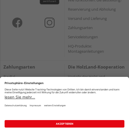
Reservierung und Abholung
Versand und Lieferung
Zahlungsarten
Serviceleistungen
HQ-Produkte:
Montageanleitungen
Zahlungsarten
Die HolzLand-Kooperation
PayPal
Vorteile der HolzLand-
Fachhändler
Onlineüberweisung
HolzLand – eine starke
Kreditkarte
Kooperation
Rechnung*
Ihre Karriere bei HolzLand
*Bonität vorausgesetzt
Holz-Lexikon
Bauanleitungen