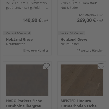
Expressiv oleovera -
220 x 17,3 cm, 13,5 mm stark,
oleovera - Serie 4000
220 x 18 cm, 16 mm stark,
gebürstet, 4-seitig, Fold-
Nut & Feder
Serie 4000
Down
UVP
299,90 €
/ m²
149,90 €
269,00 €
/ m²
/ m²
Verkauf & Versand
Verkauf & Versand
HolzLand Greve
HolzLand Greve
Neumünster
Neumünster
18 weitere Händler
17 weitere Händler
HARO Parkett Eiche
MEISTER Lindura
Hirnholz silbergrau
Furnierboden Eiche