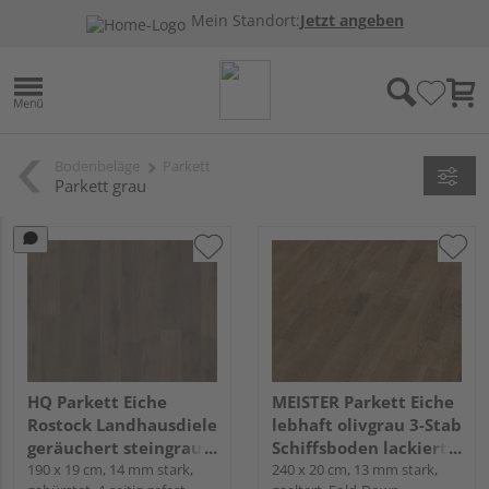
Mein Standort:
Jetzt angeben
Bodenbeläge
Parkett
Parkett grau
HQ Parkett Eiche
MEISTER Parkett Eiche
Rostock Landhausdiele
lebhaft olivgrau 3-Stab
geräuchert steingrau
Schiffsboden lackiert -
natur-geölt - Rustikal
190 x 19 cm, 14 mm stark,
MeisterParkett.
240 x 20 cm, 13 mm stark,