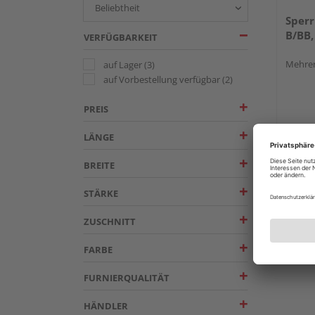
Sperr
B/BB,
VERFÜGBARKEIT
Mehrer
auf Lager
(3)
auf Vorbestellung verfügbar
(2)
PREIS
LÄNGE
Verkauf
BREITE
HolzL
Essen
STÄRKE
Erhäl
ZUSCHNITT
FARBE
FURNIERQUALITÄT
HÄNDLER