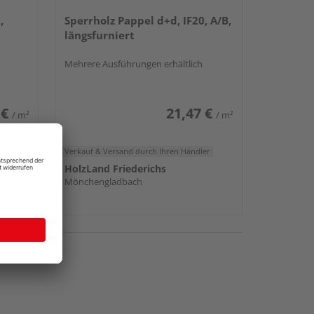
,
Sperrholz Pappel d+d, IF20, A/B,
längsfurniert
Mehrere Ausführungen erhältlich
 €
21,47 €
/ m²
/ m²
er
Verkauf & Versand
durch Ihren Händler
HolzLand Friederichs
Mönchengladbach
rn