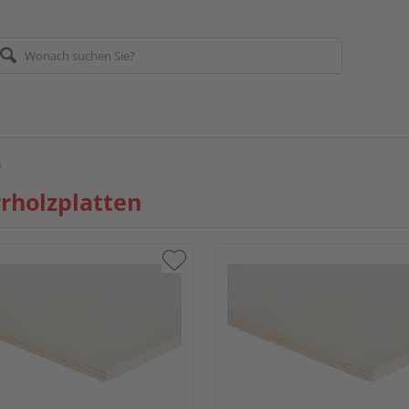
n
rholzplatten