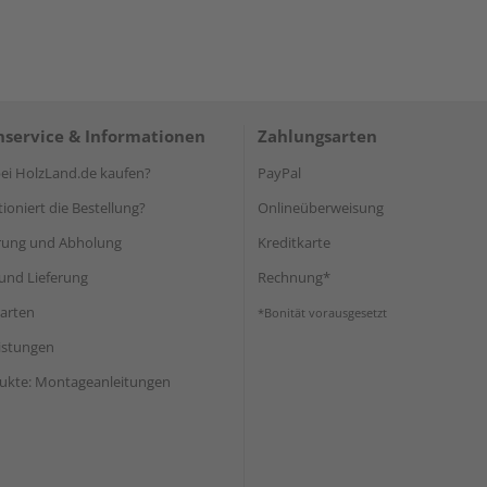
service & Informationen
Zahlungsarten
i HolzLand.de kaufen?
PayPal
ioniert die Bestellung?
Onlineüberweisung
rung und Abholung
Kreditkarte
und Lieferung
Rechnung*
arten
*Bonität vorausgesetzt
eistungen
ukte: Montageanleitungen