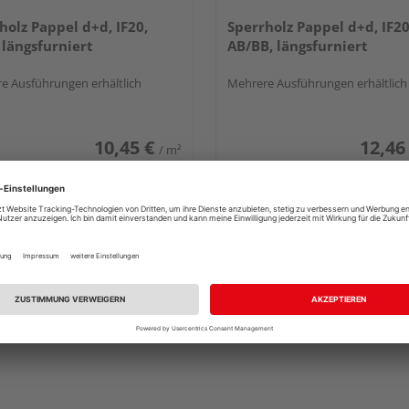
holz Pappel d+d, IF20,
Sperrholz Pappel d+d, IF20
 längsfurniert
AB/BB, längsfurniert
e Ausführungen erhältlich
Mehrere Ausführungen erhältlich
10,45 €
12,46
/ m²
 & Versand
durch Ihren Händler
Verkauf & Versand
durch Ihren Händl
and von der Stein
Schlecht
Seefeld
tlich bei
39 weiteren Händlern
Erhältlich bei
2 weiteren Händle