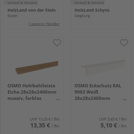
Verkauf & Versand
Verkauf & Versand
HolzLand von der Stein
HolzLand Schyns
Essen
Siegburg
1 weiterer Händler
OSMO Hohlkehlleiste
OSMO Eckschutz RAL
Eiche 28x28x2400mm
9003 Weiß
massiv, farblos
28x28x2400mm
endbehandelt
Massiv, Endbehandelt
UVP
15,25 €
/ lfm
UVP
5,85 €
/ lfm
13,35 €
5,10 €
/ lfm
/ lfm