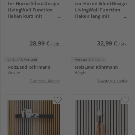
ter Hürne SilentDesign
ter Hürne SilentDesign
LivingWall Function
LivingWall Function
Haken kurz mit
Haken lang mit
Holzknopf Haakon
Holzknopf Jesper Large
Small
28,99 €
32,99 €
/ Stk.
/ Stk.
Verkauf & Versand
Verkauf & Versand
HolzLand Köhrmann
HolzLand Köhrmann
Weyhe
Weyhe
7 weitere Händler
7 weitere Händler