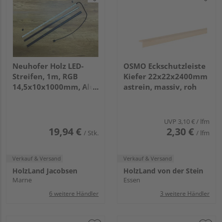
Neuhofer Holz LED-
OSMO Eckschutzleiste
Streifen, 1m, RGB
Kiefer 22x22x2400mm
14,5x10x1000mm, Alu
astrein, massiv, roh
schwarz + Abd.
Schwarz, 1 St/Pkg.,
IP20, mit Kabel
UVP
3,10 €
/ lfm
19,94 €
2,30 €
/ Stk.
/ lfm
Verkauf & Versand
Verkauf & Versand
HolzLand Jacobsen
HolzLand von der Stein
Marne
Essen
6 weitere Händler
3 weitere Händler