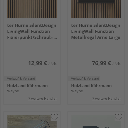
ter Hürne SilentDesign
ter Hürne SilentDesign
LivingWall Function
LivingWall Function
Fixierpunkt/Schraube
Metallregal Arne Large
Hendrik
12,99 €
76,99 €
/ Stk.
/ Stk.
Verkauf & Versand
Verkauf & Versand
HolzLand Köhrmann
HolzLand Köhrmann
Weyhe
Weyhe
7 weitere Händler
7 weitere Händler