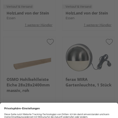
Verkauf & Versand
Verkauf & Versand
HolzLand von der Stein
HolzLand von der Stein
Essen
Essen
1 weiterer Händler
1 weiterer Händler
OSMO Hohlkehlleiste
ferax MIRA
Eiche 28x28x2400mm
Gartenleuchte, 1 Stück
massiv, roh
UVP
12,30 €
/ lfm
UVP
40,15 €
/ Stk.
10,75 €
35,55 €
/ lfm
/ Stk.