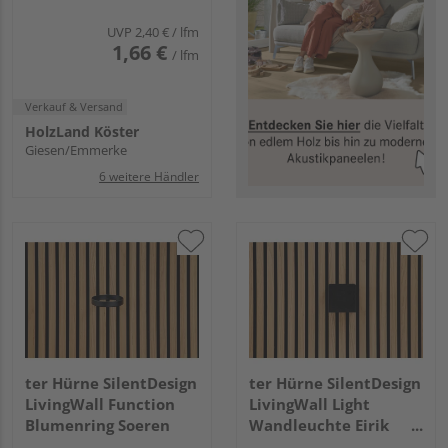
UVP
2,40 €
/ lfm
1,66 €
/ lfm
Verkauf & Versand
HolzLand Köster
Giesen/Emmerke
6 weitere Händler
ter Hürne SilentDesign
ter Hürne SilentDesign
LivingWall Function
LivingWall Light
Blumenring Soeren
Wandleuchte Eirik
Cube