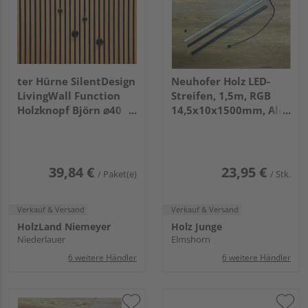
ter Hürne SilentDesign
Neuhofer Holz LED-
LivingWall Function
Streifen, 1,5m, RGB
Holzknopf Björn ⌀40
14,5x10x1500mm, Alu
⌀60
schwarz + Abd.
Schwarz, 1 St/Pkg.,
IP20, mit Kabel
39,84 €
23,95 €
/ Paket(e)
/ Stk.
Verkauf & Versand
Verkauf & Versand
HolzLand Niemeyer
Holz Junge
Niederlauer
Elmshorn
6 weitere Händler
6 weitere Händler