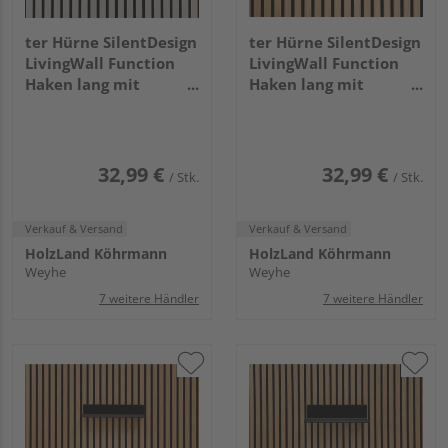
ter Hürne SilentDesign
ter Hürne SilentDesign
LivingWall Function
LivingWall Function
Haken lang mit
Haken lang mit
Holzknopf Eilin Large
Holzknopf Haakon
Large
32,99 €
32,99 €
/ Stk.
/ Stk.
Verkauf & Versand
Verkauf & Versand
HolzLand Köhrmann
HolzLand Köhrmann
Weyhe
Weyhe
7 weitere Händler
7 weitere Händler