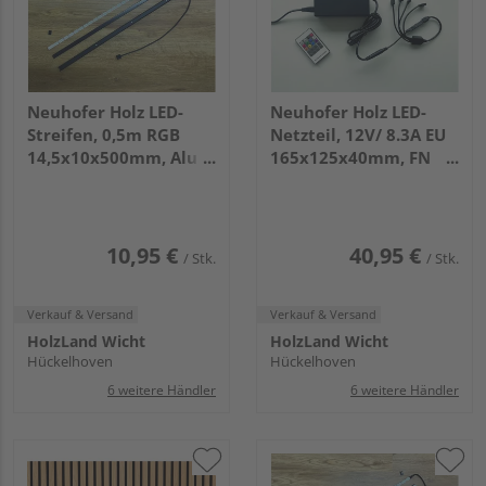
Neuhofer Holz LED-
Neuhofer Holz LED-
Streifen, 0,5m RGB
Netzteil, 12V/ 8.3A EU
14,5x10x500mm, Alu
165x125x40mm, FN
schwarz+Abd. Schwarz,
Acustico, IP20, 1
1 St/Pkg., IP20, mit
Stk/Pkg, IR-Ctr, FB, 4-
Kabel
fach
10,95 €
40,95 €
/ Stk.
/ Stk.
Verkauf & Versand
Verkauf & Versand
HolzLand Wicht
HolzLand Wicht
Hückelhoven
Hückelhoven
6 weitere Händler
6 weitere Händler