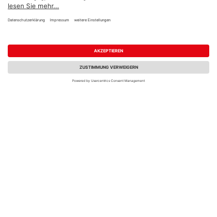
Verkauf & Versand
Verkauf & Versand
HolzLand von der Stein
HolzLand Schyns
Essen
Siegburg
1 weiterer Händler
OSMO Leisten-Clip Nr.
MEISTER Niedervolt
4 (Paket 30 St + 60
NV-LED-Downlight
Schrauben/Dübel)
Shot-Quadro / 3,4 Watt
63,5x63,5mm 249
Titan