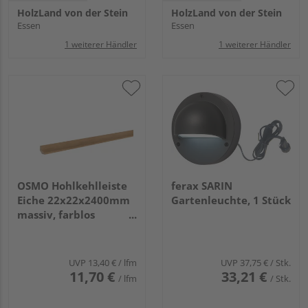
HolzLand von der Stein
HolzLand von der Stein
Essen
Essen
1 weiterer Händler
1 weiterer Händler
OSMO Hohlkehlleiste
ferax SARIN
Eiche 22x22x2400mm
Gartenleuchte, 1 Stück
massiv, farblos
endbehandelt
UVP
13,40 €
/ lfm
UVP
37,75 €
/ Stk.
11,70 €
33,21 €
/ lfm
/ Stk.