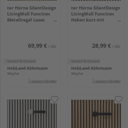
ter Hürne SilentDesign
ter Hürne SilentDesign
LivingWall Function
LivingWall Function
Metallregal Lasse
Haken kurz mit
Large
Holzknopf Eilin Small
69,99 €
28,99 €
/ Stk.
/ Stk.
Verkauf & Versand
Verkauf & Versand
HolzLand Köhrmann
HolzLand Köhrmann
Weyhe
Weyhe
7 weitere Händler
7 weitere Händler