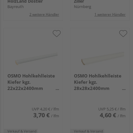
HolzLand Dostler
Ziller
Bayreuth
Nürnberg
2 weitere Händler
1 weiterer Händler
OSMO Hohlkehlleiste
OSMO Hohlkehlleiste
Kiefer kgz.
Kiefer kgz.
22x22x2400mm
28x28x2400mm
deckend weiß, ca.
deckend weiß, ca.
RAL9003,
RAL9003,
endbehandelt
endbehandelt
UVP
4,20 €
/ lfm
UVP
5,25 €
/ lfm
3,70 €
4,60 €
/ lfm
/ lfm
Verkauf & Versand
Verkauf & Versand