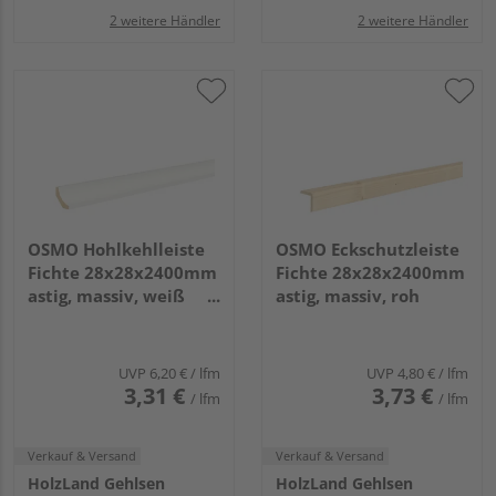
2 weitere Händler
2 weitere Händler
OSMO Hohlkehlleiste
OSMO Eckschutzleiste
Fichte 28x28x2400mm
Fichte 28x28x2400mm
astig, massiv, weiß
astig, massiv, roh
transp. endbehandelt
UVP
6,20 €
/ lfm
UVP
4,80 €
/ lfm
3,31 €
3,73 €
/ lfm
/ lfm
Verkauf & Versand
Verkauf & Versand
HolzLand Gehlsen
HolzLand Gehlsen