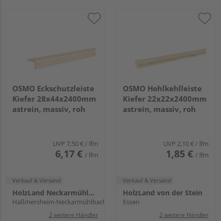
OSMO Eckschutzleiste
OSMO Hohlkehlleiste
Kiefer 28x44x2400mm
Kiefer 22x22x2400mm
astrein, massiv, roh
astrein, massiv, roh
UVP
7,50 €
/ lfm
UVP
2,10 €
/ lfm
6,17 €
1,85 €
/ lfm
/ lfm
Verkauf & Versand
Verkauf & Versand
HolzLand Neckarmühlbach
HolzLand von der Stein
Haßmersheim-Neckarmühlbach
Essen
2 weitere Händler
2 weitere Händler