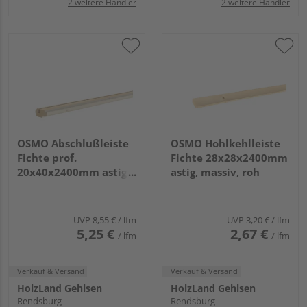
2 weitere Händler
2 weitere Händler
OSMO Abschlußleiste
OSMO Hohlkehlleiste
Fichte prof.
Fichte 28x28x2400mm
20x40x2400mm astig,
astig, massiv, roh
massiv, weiß transp.
endbehandelt
UVP
8,55 €
/ lfm
UVP
3,20 €
/ lfm
5,25 €
2,67 €
/ lfm
/ lfm
Verkauf & Versand
Verkauf & Versand
HolzLand Gehlsen
HolzLand Gehlsen
Rendsburg
Rendsburg