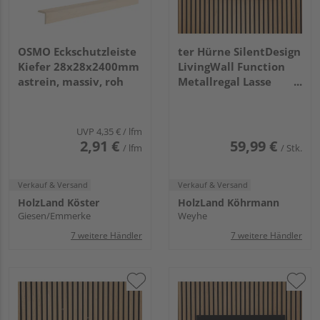
OSMO Eckschutzleiste
ter Hürne SilentDesign
Kiefer 28x28x2400mm
LivingWall Function
astrein, massiv, roh
Metallregal Lasse
Medium
UVP
4,35 €
/ lfm
2,91 €
59,99 €
/ lfm
/ Stk.
Verkauf & Versand
Verkauf & Versand
HolzLand Köster
HolzLand Köhrmann
Giesen/Emmerke
Weyhe
7 weitere Händler
7 weitere Händler