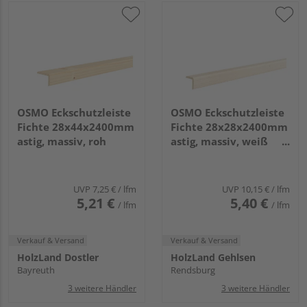
OSMO Eckschutzleiste
OSMO Eckschutzleiste
Fichte 28x44x2400mm
Fichte 28x28x2400mm
astig, massiv, roh
astig, massiv, weiß
transp. endbehandelt
UVP
7,25 €
/ lfm
UVP
10,15 €
/ lfm
5,21 €
5,40 €
/ lfm
/ lfm
Verkauf & Versand
Verkauf & Versand
HolzLand Dostler
HolzLand Gehlsen
Bayreuth
Rendsburg
3 weitere Händler
3 weitere Händler