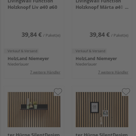
LivingWall Function
LivingWall Function
Holzknopf Liv ⌀40 ⌀60
Holzknopf Märta ⌀40
⌀60
39,84 €
39,84 €
/ Paket(e)
/ Paket(e)
Verkauf & Versand
Verkauf & Versand
HolzLand Niemeyer
HolzLand Niemeyer
Niederlauer
Niederlauer
7 weitere Händler
7 weitere Händler
ter Hürne SilentDesign
ter Hürne SilentDesign