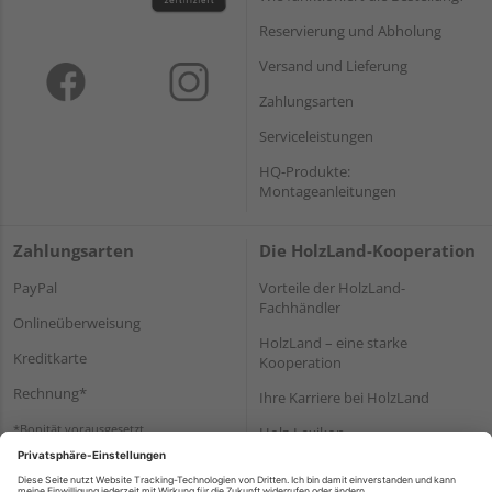
Reservierung und Abholung
Versand und Lieferung
Zahlungsarten
Serviceleistungen
HQ-Produkte:
Montageanleitungen
Zahlungsarten
Die HolzLand-Kooperation
PayPal
Vorteile der HolzLand-
Fachhändler
Onlineüberweisung
HolzLand – eine starke
Kreditkarte
Kooperation
Rechnung*
Ihre Karriere bei HolzLand
*Bonität vorausgesetzt
Holz-Lexikon
Bauanleitungen