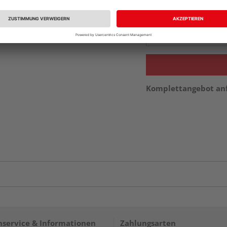
Beim Händler 
Auf Vorbestellun
vue.ads.priceMerch
Komplettangebot an
service & Informationen
Zahlungsarten