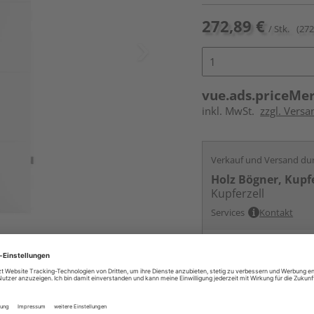
272,89 €
/ Stk.
(272
vue.ads.priceMe
inkl. MwSt.
zzgl. Versa
Verkauf und Versand du
Holz Bögner, Kupfe
Kupferzell
Services
Kontakt
ur nicht im Lieferumfang enthalten,
Online bestell
Auf Vorbestellun
vue.ads.priceMerch