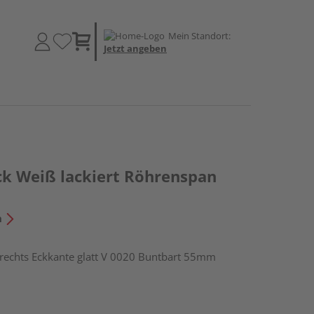
Mein Standort:
Jetzt angeben
k Weiß lackiert Röhrenspan
n
chts Eckkante glatt V 0020 Buntbart 55mm