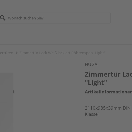
ertüren
Zimmertür Lack Weiß lackiert Röhrenspan "Light"
HUGA
Zimmertür Lac
"Light"
Artikelinformatione
2110x985x39mm DIN re
Klasse1