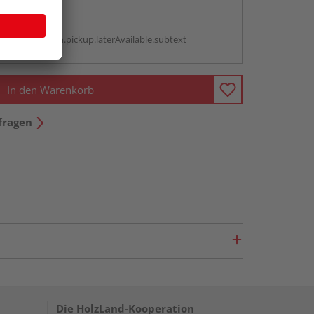
abholen
g:
antBox.option.pickup.laterAvailable.subtext
In den Warenkorb
fragen
Die HolzLand-Kooperation