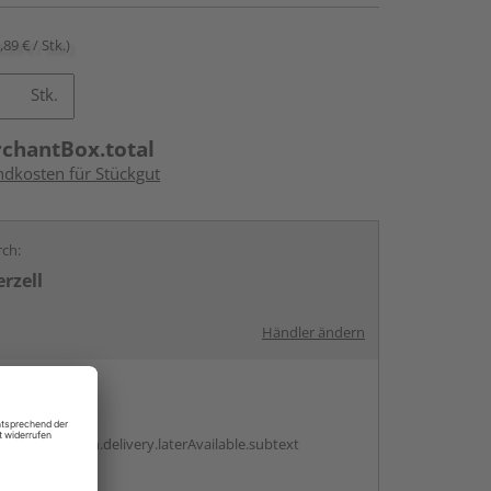
,89 € / Stk.)
Stk.
rchantBox.total
ndkosten für Stückgut
rch:
rzell
Händler ändern
en
g:
antBox.option.delivery.laterAvailable.subtext