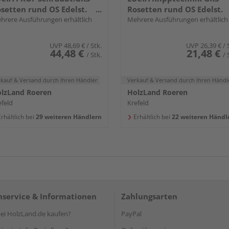
setten rund OS Edelst.
Rosetten rund OS Edelst.
a.
hrere Ausführungen erhältlich
ma.
Mehrere Ausführungen erhältlich
UVP
48,69 €
/ Stk.
UVP
26,39 €
/ 
44,48 €
21,48 €
/ Stk.
/ 
rkauf & Versand
durch Ihren Händler
Verkauf & Versand
durch Ihren Händl
lzLand Roeren
HolzLand Roeren
efeld
Krefeld
rhältlich bei
29 weiteren Händlern
Erhältlich bei
22 weiteren Händl
service & Informationen
Zahlungsarten
i HolzLand.de kaufen?
PayPal