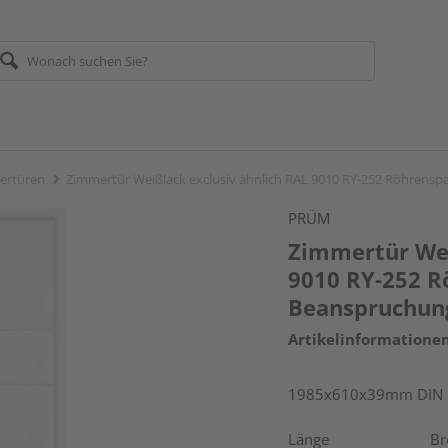
ertüren
Zimmertür Weißlack exclusiv ähnlich RAL 9010 RY-252 Röhren
PRÜM
Zimmertür Wei
9010 RY-252 
Beanspruchun
Artikelinformatione
1985x610x39mm DIN li
Länge
Br