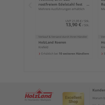
rostfreiem Edelstahl fest
Ro
drehbar gelagert
Mehrere Ausführungen erhältlich
m
Me
UVP
21,95 €
/ Stk.
13,90 €
/ Stk.
Verkauf & Versand
durch Ihren Händler
Ve
HolzLand Roeren
Ho
Krefeld
Kr
Erhältlich bei
10 weiteren Händlern
E
Kunden
Warum be