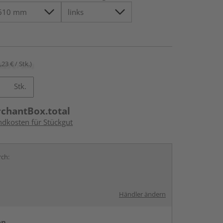
,23 € / Stk.)
Stk.
rchantBox.total
ndkosten für Stückgut
rch:
Händler ändern
en