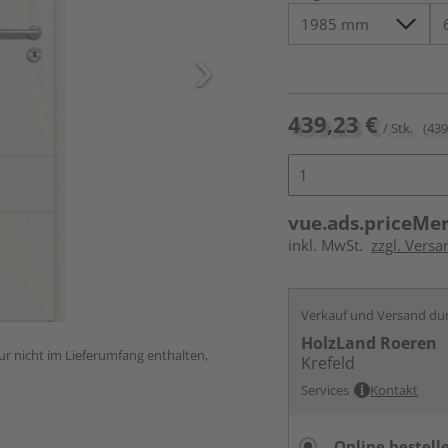
439,23 €
/ Stk.
(439
vue.ads.priceMe
inkl. MwSt.
zzgl. Versa
Verkauf und Versand du
HolzLand Roeren
ur nicht im Lieferumfang enthalten,
Krefeld
Services
Kontakt
Online bestell