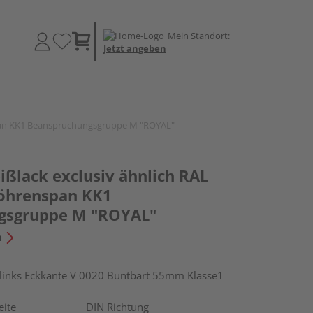
Mein Standort:
Jetzt angeben
span KK1 Beanspruchungsgruppe M "ROYAL"
ßlack exclusiv ähnlich RAL
Röhrenspan KK1
gsgruppe M "ROYAL"
n
nks Eckkante V 0020 Buntbart 55mm Klasse1
eite
DIN Richtung