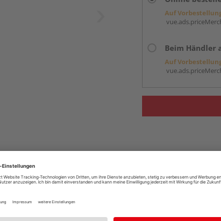
Auf Vorbestellun
vue.ads.priceMerch
Beim Händler 
Auf Vorbestellun
vue.ads.priceMerch