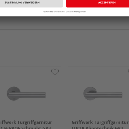
iffwerk Türgriffgarnitur
Griffwerk Türgriffgarnitur
CIA PROF Schraubt.GK3
LUCIA Klipptechnik GK3