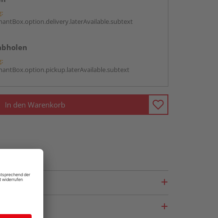
g:
antBox.option.delivery.laterAvailable.subtext
abholen
g:
antBox.option.pickup.laterAvailable.subtext
In den Warenkorb