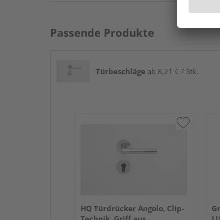
Passende Produkte
Türbeschläge
ab 8,21 € / Stk.
HQ Türdrücker Angolo, Clip-
Gr
Technik, Griff aus
LU