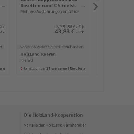
Rosetten rund OS Edelst.
HolzLand Roere
ma.
Mehrere Ausführungen erhältlich
Krefeld
Erhältlich bei
17 w
Stk.
UVP
51,56 €
/ Stk.
43,83 €
Stk.
/ Stk.
er
Verkauf & Versand
durch Ihren Händler
HolzLand Roeren
Krefeld
ern
Erhältlich bei
21 weiteren Händlern
Die HolzLand-Kooperation
Vorteile der HolzLand-Fachhändler